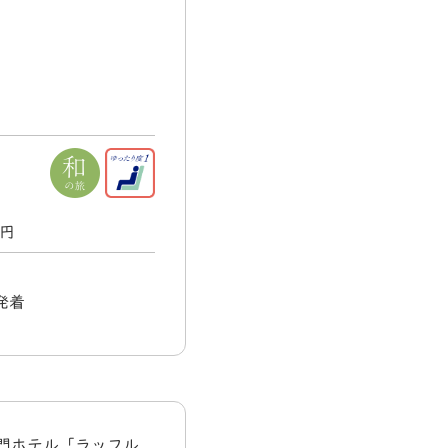
0円
発着
門ホテル「ラッフル