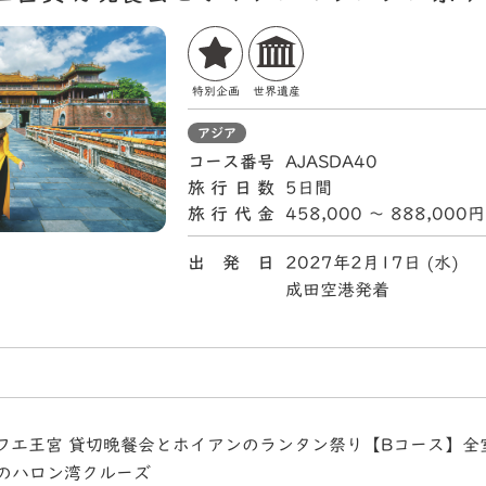
特別企画
世界遺産
アジア
コース番号
AJASDA40
旅行日数
5日間
旅行代金
458,000 〜 888,000円
出 発 日
2027年2月17日 (水)
成田空港発着
フエ王宮 貸切晩餐会とホイアンのランタン祭り【Bコース】全
のハロン湾クルーズ