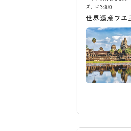
ズ」に3連泊
世界遺産フエ