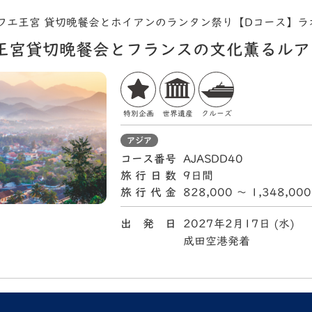
フエ王宮 貸切晩餐会とホイアンのランタン祭り【Dコース】ラ
王宮貸切晩餐会とフランスの文化薫るルア
特別企画
世界遺産
クルーズ
アジア
コース番号
AJASDD40
旅行日数
9日間
旅行代金
828,000 〜 1,348,00
出 発 日
2027年2月17日 (水)
成田空港発着