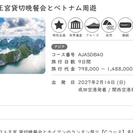
王宮貸切晩餐会とベトナム周遊
特別企画
世界遺産
クルーズ
自然
観劇
アジア
コース番号
AJASDB40
旅行日数
9日間
旅行代金
798,000 〜 1,488,00
出 発 日
2027年2月14日 (日)
成田空港発着 / 関西空港
フエ王宮 貸切晩餐会とホイアンのランタン祭り【Cコース】名