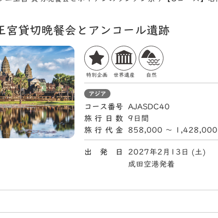
王宮貸切晩餐会とアンコール遺跡
特別企画
世界遺産
自然
アジア
コース番号
AJASDC40
旅行日数
9日間
旅行代金
858,000 〜 1,428,00
出 発 日
2027年2月13日 (土)
成田空港発着