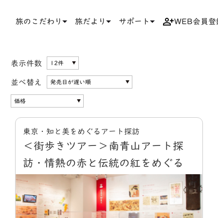
旅のこだわり
旅だより
サポート
WEB会員登
TOP
体験・イベント
学ぶ
表示件数
並べ替え
東京・知と美をめぐるアート探訪
＜街歩きツアー＞南青山アート探
訪・情熱の赤と伝統の紅をめぐる