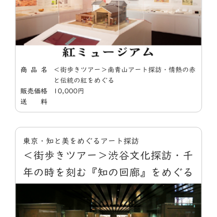
商 品 名
＜街歩きツアー＞南青山アート探訪・情熱の赤
と伝統の紅をめぐる
販売価格
10,000円
送 料
東京・知と美をめぐるアート探訪
＜街歩きツアー＞渋谷文化探訪・千
年の時を刻む『知の回廊』をめぐる