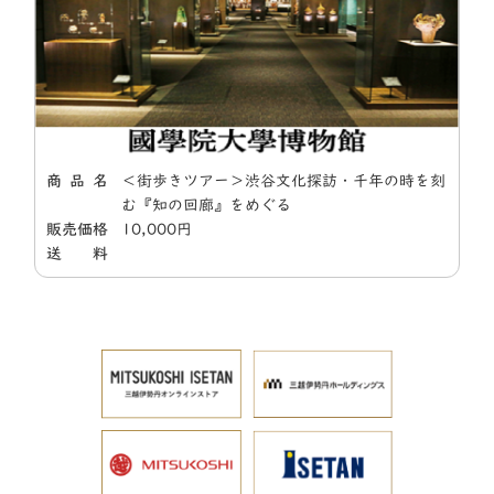
商 品 名
＜街歩きツアー＞渋谷文化探訪・千年の時を刻
む『知の回廊』をめぐる
販売価格
10,000円
送 料