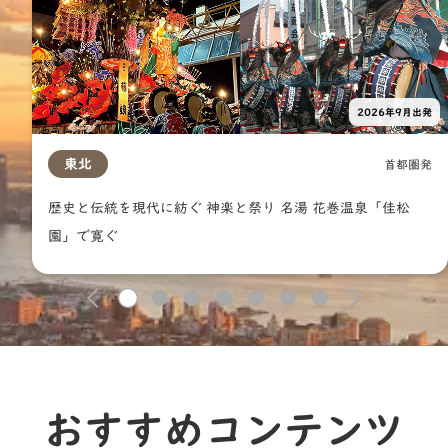
2026年9月出発
東北
首都圏発
歴史と伝統を現代に紡ぐ 神楽と祭り 名湯 花巻温泉「佳松
園」で寛ぐ
1
2
3
4
5
6
7
おすすめコンテンツ