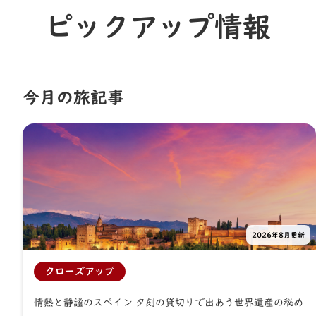
ピックアップ情報
今⽉の旅記事
2026年8月更新
クローズアップ
情熱と静謐のスペイン 夕刻の貸切りで出あう世界遺産の秘め