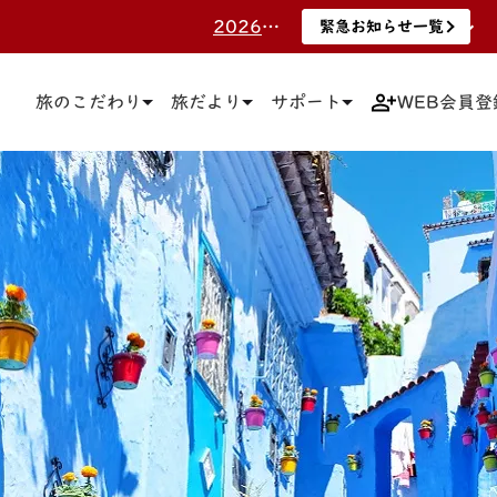
2026.7.8 <更新>三越伊勢丹ニッコウトラベルポイント終了のお知らせ。 詳しくはこちらをご覧ください。
緊急お知らせ一覧
緊急お知らせ一覧
2025.3.19 旅行のお申込みにお得な「エムアイカード」をご案内！詳しくはこちらをご覧ください。
緊急お知らせ一覧
旅のこだわり
旅だより
サポート
WEB会員登
2025.3.12 マイページ上でのお客さまご自身による「予約取消」について 詳しくはこちらをご覧ください。
緊急お知らせ一覧
2025.3.10 WEB上でのクレジットカード決済における「３Dセキュア」について3月24日（月）より対応開始いたします。 詳しくはこちらをご覧ください。
緊急お知らせ一覧
2021.12.10 【ホームページでの予約の流れ】と【注意事項】についてはこちらをご確認ください。
緊急お知らせ一覧
2026.7.29 令和8年熊本地震につきまして 詳しくはこちらをご覧ください。
緊急お知らせ一覧