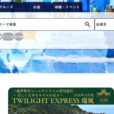
クルーズ
お宿
体験・イベント
東
アフリカ
その他