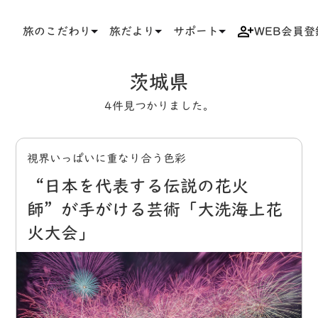
旅のこだわり
旅だより
サポート
WEB会員登
TOP
タグ
茨城県
茨城県
4件見つかりました。
視界いっぱいに重なり合う色彩
“日本を代表する伝説の花火
師”が手がける芸術「大洗海上花
火大会」