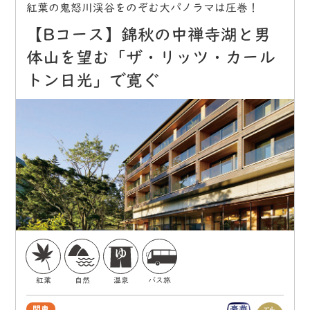
紅葉の鬼怒川渓谷をのぞむ大パノラマは圧巻！
【Bコース】錦秋の中禅寺湖と男
体山を望む「ザ・リッツ・カール
トン日光」で寛ぐ
紅葉
自然
温泉
バス旅
関東