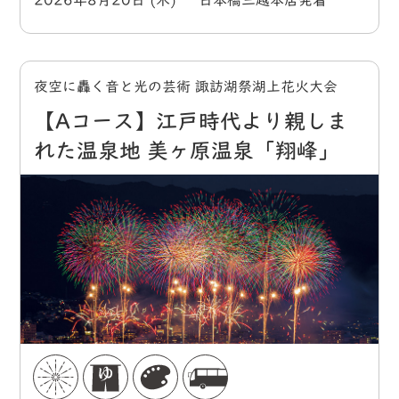
2026年8月20日 (木) 日本橋三越本店発着
夜空に轟く音と光の芸術 諏訪湖祭湖上花火大会
【Aコース】江戸時代より親しま
れた温泉地 美ヶ原温泉「翔峰」