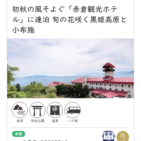
初秋の風そよぐ「赤倉観光ホテ
ル」に連泊 旬の花咲く黒姫高原と
小布施
自然
寺社仏閣
温泉
バス旅
中部