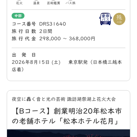
花火
温泉
芸術鑑賞
バス旅
中部
コース番号
DRS31640
旅行日数
2日間
旅行代金
298,000 〜 368,000円
出 発 日
2026年8月15日 (土) 東京駅発（日本橋三越本
店着）
夜空に轟く音と光の芸術 諏訪湖祭湖上花火大会
【Bコース】創業明治20年松本市
の老舗ホテル「松本ホテル花月」