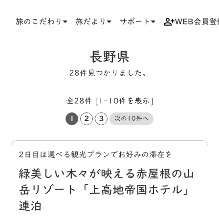
旅のこだわり
旅だより
サポート
WEB会員登
TOP
タグ
長野県
長野県
28件見つかりました。
全28件 [1-10件を表示]
1
2
3
次の10件へ
2日目は選べる観光プランでお好みの滞在を
緑美しい木々が映える赤屋根の山
岳リゾート「上高地帝国ホテル」
連泊