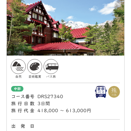
自然
芸術鑑賞
バス旅
中部
コース番号
DRS27340
旅行日数
3日間
旅行代金
418,000 〜 613,000円
出 発 日