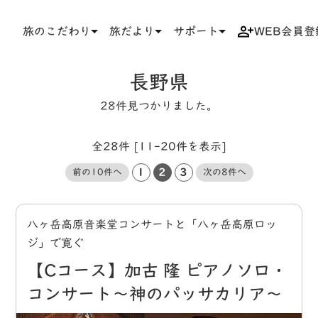
旅のこだわり
旅だより
サポート
WEB会員登
TOP
タグ
長野県
長野県
28件見つかりました。
全28件 [11-20件を表示]
1
2
3
前の10件へ
次の8件へ
八ヶ岳高原音楽堂コンサートと「八ヶ岳高原ロッ
ジ」で寛ぐ
【Cコース】加古 隆 ピアノソロ・
コンサート～神のパッサカリア～