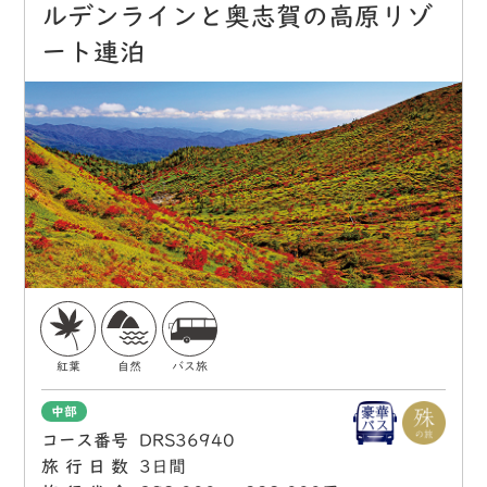
ルデンラインと奥志賀の高原リゾ
ート連泊
紅葉
自然
バス旅
中部
コース番号
DRS36940
旅行日数
3日間