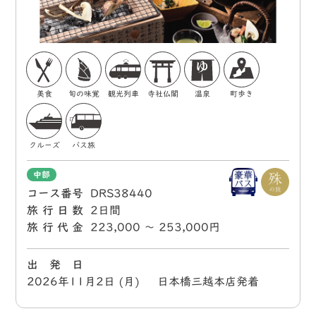
美食
旬の味覚
観光列車
寺社仏閣
温泉
町歩き
クルーズ
バス旅
中部
コース番号
DRS38440
旅行日数
2日間
旅行代金
223,000 〜 253,000円
出 発 日
2026年11月2日 (月) 日本橋三越本店発着