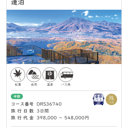
連泊
紅葉
自然
温泉
バス旅
中部
コース番号
DRS36740
旅行日数
3日間
旅行代金
398,000 〜 548,000円