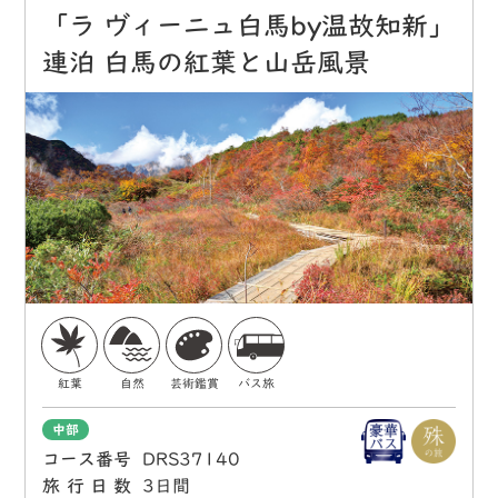
「ラ ヴィーニュ白馬by温故知新」
連泊 白馬の紅葉と山岳風景
紅葉
自然
芸術鑑賞
バス旅
中部
コース番号
DRS37140
旅行日数
3日間