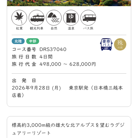
紅葉
観光列車
自然
温泉
バス旅
北陸
中部
コース番号
DRS37040
旅行日数
4日間
旅行代金
498,000 〜 628,000円
出 発 日
2026年9月28日 (月) 東京駅発（日本橋三越本
店着）
標高約3,000m級の雄大な北アルプスを望むラグジ
ュアリーリゾート