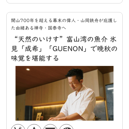
開山700年を超える幕末の偉人・山岡鉄舟が庇護し
た由緒ある禅寺・国泰寺へ
“天然のいけす”富山湾の魚介 氷
見「成希」「GUENON」で晩秋の
味覚を堪能する