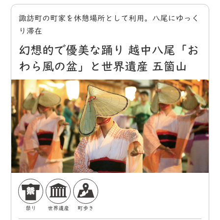
諏訪町の町家を休憩場所として利用。八尾にゆっく
り滞在
幻想的で優美な踊り 越中八尾「お
わら風の盆」と世界遺産 五箇山
祭り
世界遺産
町歩き