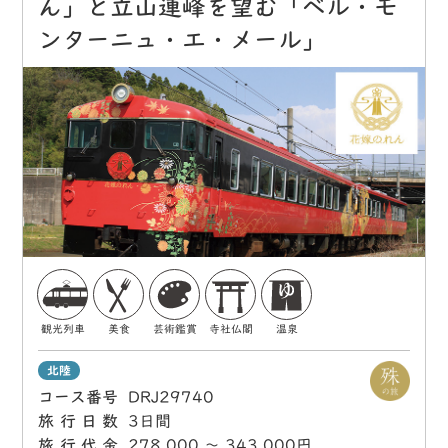
ん」と立山連峰を望む「ベル・モ
ンターニュ・エ・メール」
観光列車
美食
芸術鑑賞
寺社仏閣
温泉
北陸
コース番号
DRJ29740
旅行日数
3日間
旅行代金
278,000 〜 343,000円