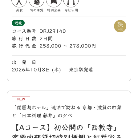
美食
旬の味覚
特別企画
寺社仏閣
近畿
コース番号
DRJ29140
旅行日数
2日間
旅行代金
258,000 〜 278,000円
出 発 日
2026年10月8日 (木) 東京駅発着
NEW
「琵琶湖ホテル」連泊で訪ねる 京都・滋賀の紅葉
と「日本料理 藤井」の夕べ
【Aコース】初公開の「西教寺」
客殿内部貸切特別拝観と紅葉彩る