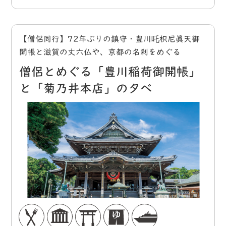
【僧侶同行】72年ぶりの鎮守・豊川吒枳尼眞天御
開帳と滋賀の丈六仏や、京都の名刹をめぐる
僧侶とめぐる「豊川稲荷御開帳」
と「菊乃井本店」の夕べ