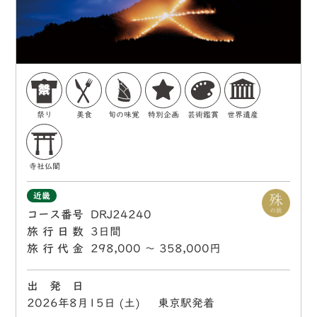
祭り
美食
旬の味覚
特別企画
芸術鑑賞
世界遺産
寺社仏閣
近畿
コース番号
DRJ24240
旅行日数
3日間
旅行代金
298,000 〜 358,000円
出 発 日
2026年8月15日 (土) 東京駅発着