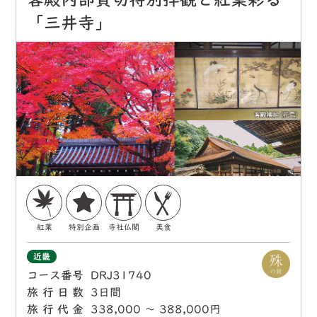
「三井寺」
紅葉
特別企画
寺社仏閣
美食
近畿
コース番号
DRJ31740
旅行日数
3日間
旅行代金
338,000 〜 388,000円