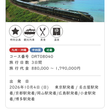
特別企画
観光列車
美食
温泉
九州・沖縄
中四国
近畿
コース番号
DRT08040
旅行日数
3日間
旅行代金
880,000 〜 1,790,000円
出 発 日
2026年10月4日 (日) 東京駅発着 / 名古屋駅発
着/京都駅発着/岡山駅発着/広島駅発着/小倉駅発
着/博多駅発着