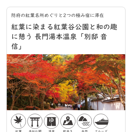
防府の紅葉名所めぐりと2つの極み宿に滞在
紅葉に染まる紅葉谷公園と和の趣
に憩う 長門湯本温泉「別邸 音
信」
紅葉
寺社仏閣
温泉
町歩き
自然
クルーズ