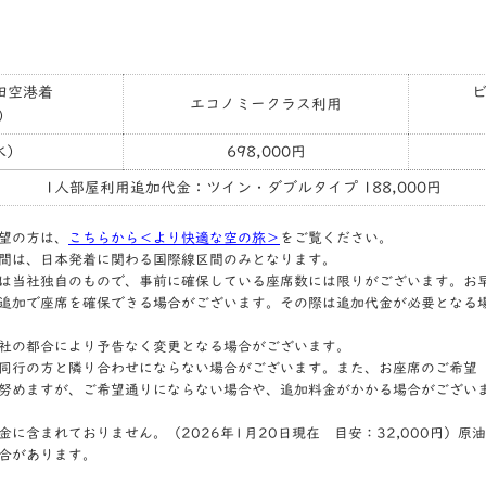
田空港着
エコノミークラス利用
）
水）
698,000円
1人部屋利用追加代金：ツイン・ダブルタイプ 188,000円
希望の方は、
こちらから＜より快適な空の旅＞
をご覧ください。
間は、日本発着に関わる国際線区間のみとなります。
は当社独自のもので、事前に確保している座席数には限りがございます。お
追加で座席を確保できる場合がございます。その際は追加代金が必要となる
社の都合により予告なく変更となる場合がございます。
同行の方と隣り合わせにならない場合がございます。また、お座席のご希望
努めますが、ご希望通りにならない場合や、追加料金がかかる場合がござい
に含まれておりません。（2026年1月20日現在 目安：32,000円）原
合があります。