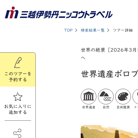
TOP
検索結果一覧
ツアー詳細
世界の絶景［2026年3
へ
世界遺産ボロ
このツアーを
予約する
お気に入りに
世界遺産
自然
芸術鑑賞
イ
追加する