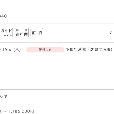
A40
こ
月19日 (水)
羽田空港発（成田空港着
催行決定
シア
0 〜 1,186,000円