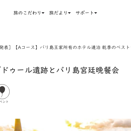
旅のこだわり
旅だより
サポート
月発表］【Aコース】バリ島王家所有のホテル連泊 乾季のベス
ブドゥール遺跡とバリ島宮廷晩餐会
ベント