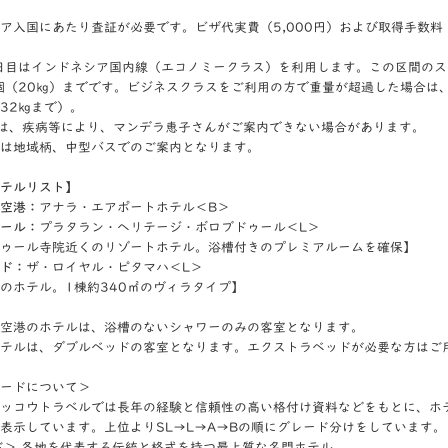
ア入国にあたり査証が必要です。ビザ代実費（5,000円）および取得手数料（
日目はインドネシア国内線（エコノミークラス）を利用します。この区間の
個（20㎏）までです。ビジネスクラスをご利用の方で重量が超過した場合は
32㎏まで）。
は、疾病等により、マンデラ恵子さんがご案内できない場合があります。
は地域柄、中型バスでのご案内となります。
テルリスト】
空港：
アナラ・エアポートホテル＜B＞
ール：
プラタラン・ヘリテージ・ボロブドゥール＜L＞
ゥール寺院近くのリゾートホテル。浴槽付きのプレミアルームを確保】
ド：
ザ・ロイヤル・ピタマハ＜L＞
ホテル。1棟約340㎡のヴィラタイプ】
空港のホテルは、浴槽のないシャワーのみの客室となります。
テルは、ダブルベッドの客室となります。エクストラベッドが必要な方はご
ードについて＞
ッコウトラベルでは長年の経験と信頼性の高い格付け資料などをもとに、ホ
表示しています。上位よりSL→L→A→Bの順にグレード分けをしています。
ド＞ 各地を代表する伝統と格式を持つ最上質な名門ホテル