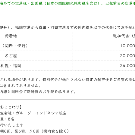
海外での空港税・出国税（日本の国際観光旅客税を含む）、出発前日の空港
伊丹）、福岡空港から成田・羽田空港までの国内線を以下の代金にてお手配
発着地
追加代金（
阪（関西・伊丹）
10,00
名古屋
20,00
札幌・福岡
24,00
される場合があります。特別代金が適用されない特定の航空便をご希望の際
は含まれておりません。
内線と同料金で新幹線のお手配を承ります。
おことわり】
空会社：ガルーダ・インドネシア航空
員：8名
行いたします
朝6回、昼6回、夕6回（機内食を除く）