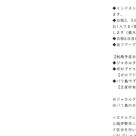
◆インドネシ
ます。
◆日程2、5
お1人さま1
します（最大
◆日程6日目
◆当ツアーで
【利用予定ホ
◆ジャカルタ
◆ボロブドゥ
【ボロブド
◆バリ島ウブ
【王家所有の
※ジャカルタ
※バリ島のホ
＜ホテルグレ
三越伊勢丹ニ
ド区分を行い
＜SLグレー