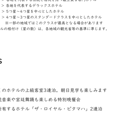
ド ＞ 各地を代表するデラックスホテル
ド ＞ 5つ星～4つ星を中心としたホテル
ド ＞ 4つ星～3つ星のスタンダードクラスを中心としたホテル
地域ではこのクラスが最高となる場合があります
ルの格付け（星の数）は、各地域の観光省等の基準に準じます。
s
くのホテルの上級客室3連泊。朝日見学も楽しみます
統音楽や宮廷舞踊も楽しめる特別晩餐会
所有するホテル「ザ・ロイヤル・ピタマハ」2連泊