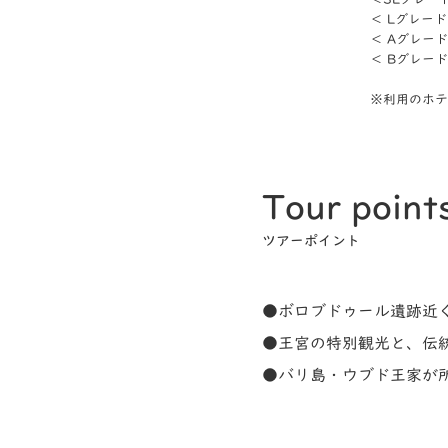
＜ Lグレー
＜ Aグレー
＜ Bグレー
※一部の
※利用のホテ
Tour point
ツアーポイント
●ボロブドゥール遺跡近
●王宮の特別観光と、伝
●バリ島・ウブド王家が