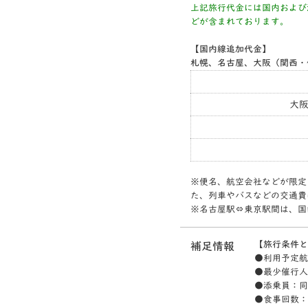
上記旅行代金には国内および
どが含まれております。
【国内線追加代金】
札幌、名古屋、大阪（関西・
大
※便名、航空会社などが限定
た、列車やバスなどの交通費
※名古屋駅⇔東京駅間は、国
【旅行条件と
補足情報
●利用予定航
●最少催行人
●添乗員：同
●食事回数：