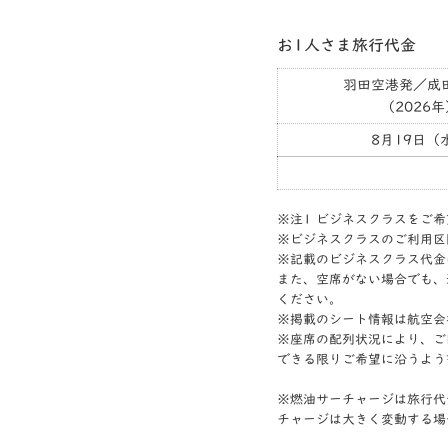
お1人さま旅行代金
羽田空港発／成
（2026年
8月19日（
※注1 ビジネスクラスをご
※ビジネスクラスのご利用区
※記載のビジネスクラス代金
また、空席がない場合でも、
ください。
※掲載のシート情報は航空会
※座席の配列状況により、ご
できる限りご希望に沿うよう
※燃油サーチャージは旅行代金
チャージは大きく変動する場