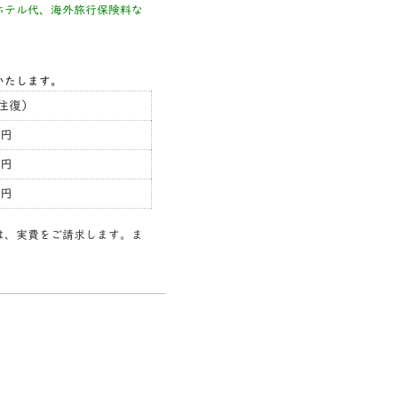
ホテル代、海外旅行保険料な
いたします。
往復）
0円
0円
0円
は、実費をご請求します。ま