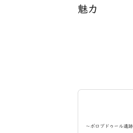
魅力
～ボロブドゥール遺跡