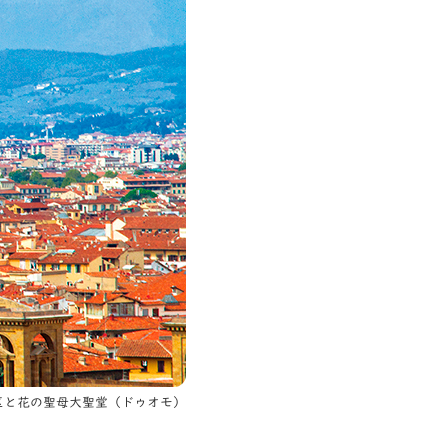
区と花の聖母大聖堂（ドゥオモ）