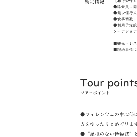
【旅行条件と
補足情報
●添乗員：同
●最少催行人
●食事回数：
●利用予定航
ターナショナ
■観光・レス
■現地事情に
Tour point
ツアーポイント
●フィレンツェの中心部
方をゆったりとめぐりま
●“屋根のない博物館”