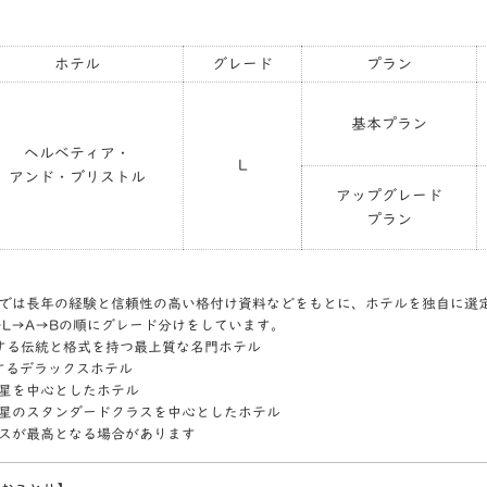
ホテル
グレード
プラン
基本プラン
ヘルベティア・
L
アンド・ブリストル
アップグレード
プラン
では長年の経験と信頼性の高い格付け資料などをもとに、ホテルを独自に選
→L→A→Bの順にグレード分けをしています。
表する伝統と格式を持つ最上質な名門ホテル
表するデラックスホテル
4つ星を中心としたホテル
3つ星のスタンダードクラスを中心としたホテル
スが最高となる場合があります