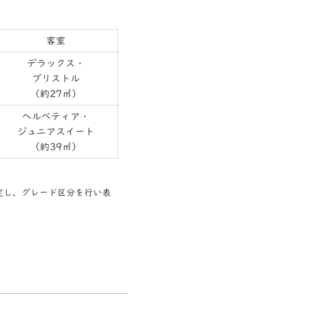
客室
デラックス・
ブリストル
（約27㎡）
ヘルベティア・
ジュニアスイート
（約39㎡）
定し、グレード区分を行い表