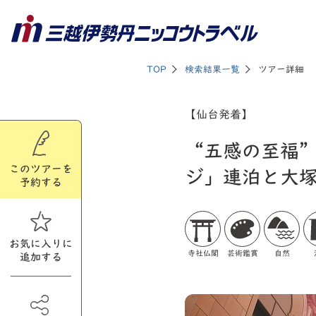
TOP
検索結果一覧
ツアー詳細
【仙台発着】
“五感の至福
このツアーを
ジ」連泊と大
予約する
お気に入りに
寺社仏閣
芸術鑑賞
自然
追加する