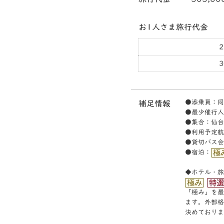
お1人さま旅行代金
3
●添乗員：同
補足情報
●最少催行人
●集合：仙台
●利用予定航
●貸切バス会
●宿泊：
◆ホテル・旅
「極み」を最
ます。外部格
決めておりま