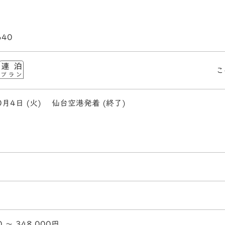
640
こ
0月4日 (火)
仙台空港発着 (終了)
0 〜 348,000円