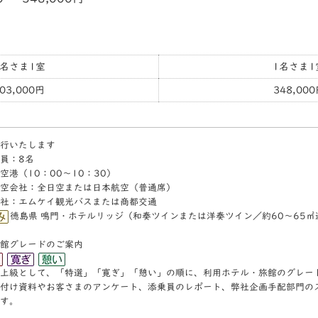
2名さま1室
1名さま1
03,000円
348,00
行いたします
員：8名
空港（10：00～10：30）
空会社：全日空または日本航空（普通席）
社：エムケイ観光バスまたは商都交通
徳島県 鳴門・ホテルリッジ（和奏ツインまたは洋奏ツイン／約60～65
館グレードのご案内
上級として、「特選」「寛ぎ」「憩い」の順に、利⽤ホテル・旅館のグレー
付け資料やお客さまのアンケート、添乗員のレポート、弊社企画⼿配部⾨の
す。