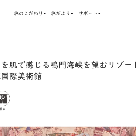
旅のこだわり
旅だより
サポート
”を肌で感じる鳴門海峡を望むリゾー
塚国際美術館
温泉