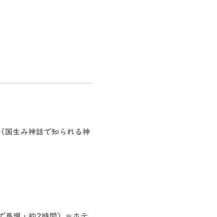
（国生み神話で知られる神
で再現・約2時間）＝ホテ