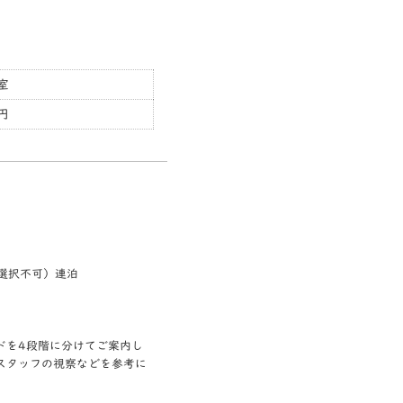
室
0円
㎡選択不可）連泊
ドを4段階に分けてご案内し
スタッフの視察などを参考に