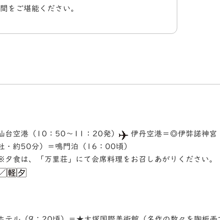
間をご堪能ください。
仙台空港（10：50～11：20発）
伊丹空港＝◎伊弉諾神宮
社・約50分）＝鳴門泊（16：00頃）
※夕食は、「万里荘」にて会席料理をお召しあがりください。
ホテル（9：20頃）＝★大塚国際美術館（名作の数々を陶板画