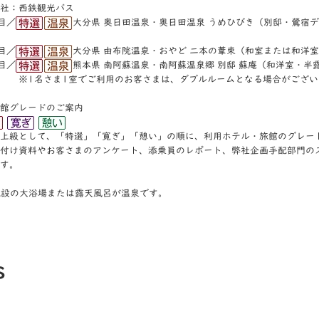
社：西鉄観光バス
目／
大分県 奥日田温泉・奥日田温泉 うめひびき（別邸・鶯宿
）
／
大分県 由布院温泉・おやど 二本の葦束（和室または和洋
／
熊本県 南阿蘇温泉・南阿蘇温泉郷 別邸 蘇庵（和洋室・半
ま1室でご利用のお客さまは、ダブルルームとなる場合がござい
館グレードのご案内
上級として、「特選」「寛ぎ」「憩い」の順に、利⽤ホテル・旅館のグレー
付け資料やお客さまのアンケート、添乗員のレポート、弊社企画⼿配部⾨の
す。
施設の大浴場または露天風呂が温泉です。
s