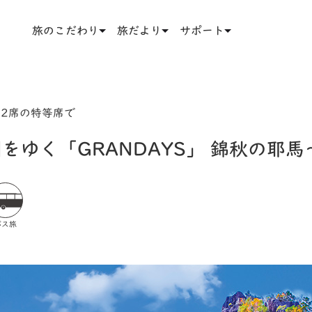
旅のこだわり
旅だより
サポート
2席の特等席で
をゆく「GRANDAYS」 錦秋の耶
バス旅