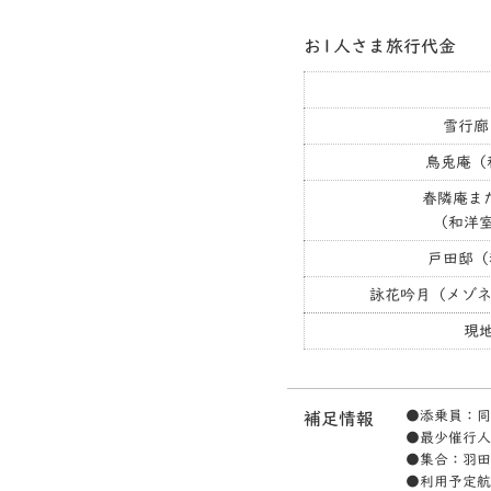
お1人さま旅行代金
雪行廊
鳥兎庵（
春隣庵ま
（和洋室
戸田邸（
詠花吟月（メゾネ
現
●添乗員：同
補足情報
●最少催行人
●集合：羽田
●利用予定航