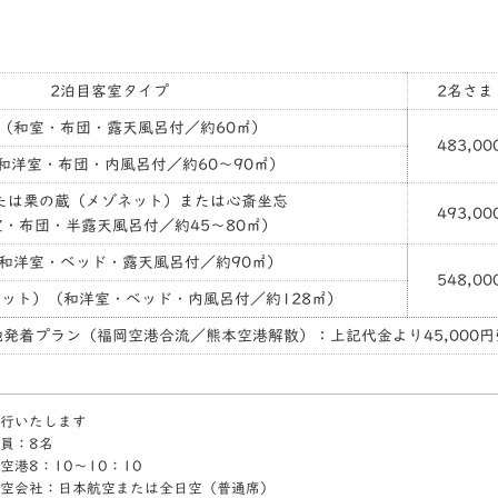
2泊目客室タイプ
2名さま
（和室・布団・露天風呂付／約60㎡）
483,00
和洋室・布団・内風呂付／約60～90㎡）
たは栗の蔵（メゾネット）または心斎坐忘
493,00
・布団・半露天風呂付／約45～80㎡）
和洋室・ベッド・露天風呂付／約90㎡）
548,00
ット）（和洋室・ベッド・内風呂付／約128㎡）
地発着プラン（福岡空港合流／熊本空港解散）：上記代金より45,000円
行いたします
員：8名
空港8：10〜10：10
空会社：日本航空または全日空（普通席）