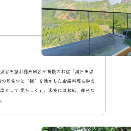
渓谷を望む露天風呂が自慢のお宿「奥日田温
田の旬食材と“梅”を活かした会席料理も魅力
凜として 愛らしく」。客室には和紙、組子な
。