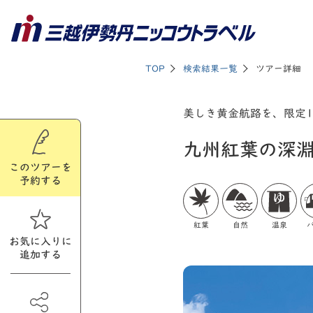
TOP
検索結果一覧
ツアー詳細
美しき黄金航路を、限定1
九州紅葉の深淵
このツアーを
予約する
紅葉
自然
温泉
お気に入りに
追加する