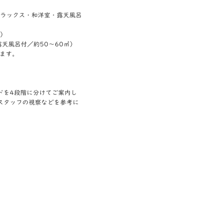
デラックス・和洋室・露天風呂
室）
露天風呂付／約50～60㎡）
ます。
ドを4段階に分けてご案内し
スタッフの視察などを参考に