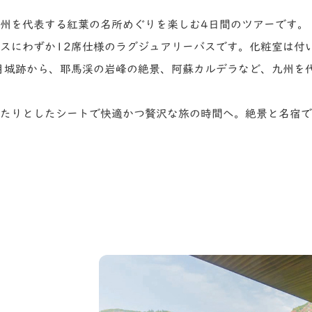
て九州を代表する紅葉の名所めぐりを楽しむ4日間のツアーです。
型バスにわずか12席仕様のラグジュアリーバスです。化粧室は付
月城跡から、耶馬渓の岩峰の絶景、阿蘇カルデラなど、九州を
ゆったりとしたシートで快適かつ贅沢な旅の時間へ。絶景と名宿