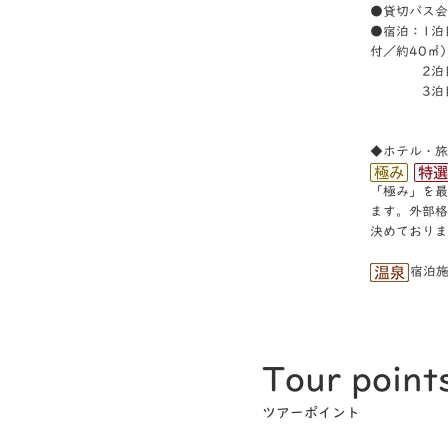
●貸切バス会
●宿泊：1泊
付／約40㎡
2泊目
3泊目
※1名さ
◆ホテル・旅
「極み」を最
ます。外部格
決めておりま
宿泊
Tour point
ツアーポイント