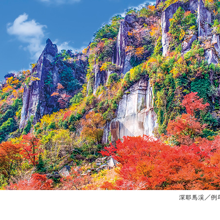
深耶馬渓／例