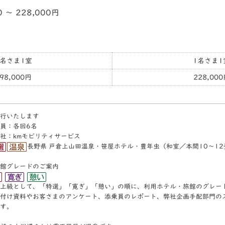
0 〜 228,000円
2名さま1室
1名さま1
98,000円
228,00
行いたします
員：各回6名
社：kmモビリティサービス
長野県 戸倉上山田温泉・笹屋ホテル・豊年虫（和室／本間10～1
館グレードのご案内
上級として、「特選」「寛ぎ」「憩い」の順に、利⽤ホテル・旅館のグレー
付け資料やお客さまのアンケート、添乗員のレポート、弊社企画⼿配部⾨の
す。