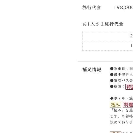
旅行代金
198,00
お1人さま旅行代金
1
●添乗員：同
補足情報
●最少催行人
●貸切バス会
●宿泊：
◆ホテル・旅
「極み」を最
ます。外部格
決めておりま