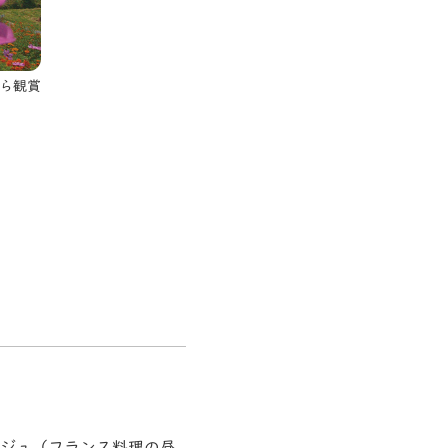
ら観賞
登録有形文化財に指定された別
イジュ（フランス料理の昼