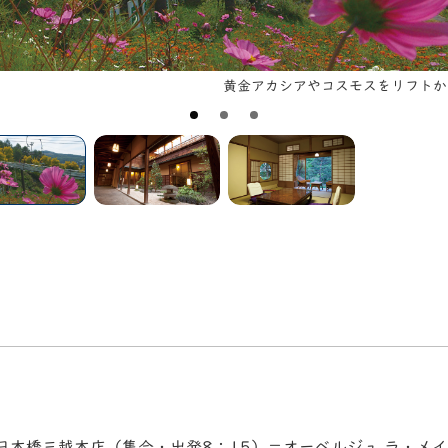
黄金アカシアやコスモスをリフトか
日本橋三越本店（集合・出発8：15）＝オーベルジュ ラ・メ