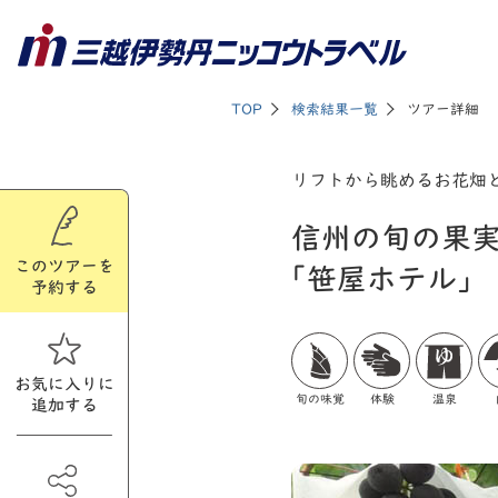
TOP
検索結果一覧
ツアー詳細
リフトから眺めるお花畑
信州の旬の果実
このツアーを
｢笹屋ホテル」
予約する
お気に入りに
旬の味覚
体験
温泉
追加する