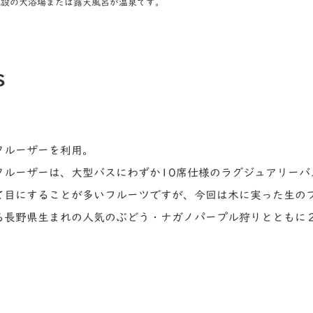
施設の大浴場または露天風呂が温泉です。
s
クルーザーを利用。
クルーザーは、大型バスにわずか10席仕様のラグジュアリーバ
て目にすることが多いフルーツですが、今回は木に実った生の
る長野県生まれの人気のぶどう・ナガノパープル狩りとともに