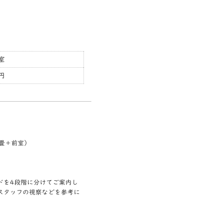
室
0円
2畳＋前室）
ドを4段階に分けてご案内し
スタッフの視察などを参考に