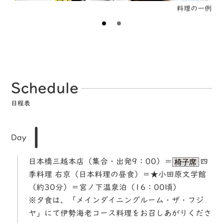
料理の一例
外観
Schedule
日程表
1
Day
日本橋三越本店（集合・出発9：00）＝
四
季料理 右京（日本料理の昼食）＝★小田原文学館
（約30分）＝宮ノ下温泉泊（16：00頃）
※夕食は、「メインダイニングルーム・ザ・フジ
ヤ」にて伊勢海老コース料理をお召しあがりくださ