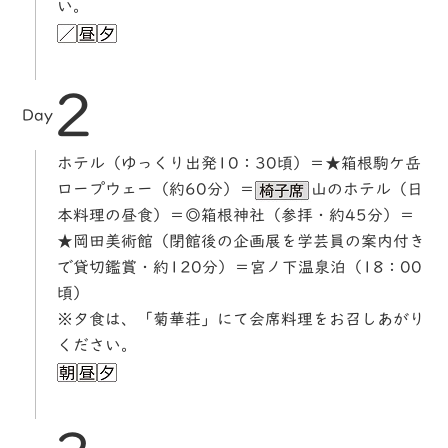
い。
2
Day
ホテル（ゆっくり出発10：30頃）＝★箱根駒ケ岳
ロープウェー（約60分）＝
山のホテル（日
本料理の昼食）＝◎箱根神社（参拝・約45分）＝
★岡田美術館（閉館後の企画展を学芸員の案内付き
で貸切鑑賞・約120分）＝宮ノ下温泉泊（18：00
頃）
※夕食は、「菊華荘」にて会席料理をお召しあがり
ください。