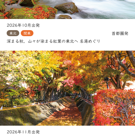
2026年10月出発
首都圏発
東北
関東
深まる秋、山々が染まる紅葉の東北へ 名湯めぐり
2026年11月出発