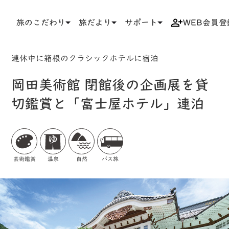
旅のこだわり
旅だより
サポート
WEB会員登
TOP
検索結果一覧
ツアー詳細
連休中に箱根のクラシックホテルに宿泊
岡田美術館 閉館後の企画展を貸
切鑑賞と「富士屋ホテル」連泊
芸術鑑賞
温泉
自然
バス旅