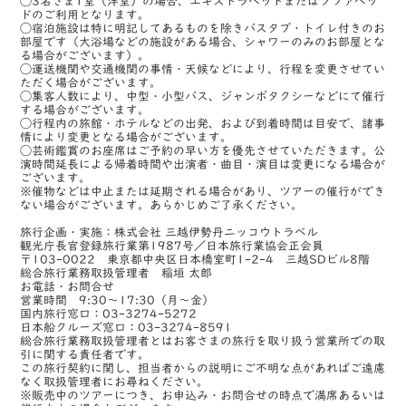
◯3名さま1室（洋室）の場合、エキストラベッドまたはソファベッ
ドのご利用となります。
◯宿泊施設は特に明記してあるものを除きバスタブ・トイレ付きのお
部屋です（大浴場などの施設がある場合、シャワーのみのお部屋とな
る場合がございます）。
◯運送機関や交通機関の事情・天候などにより、行程を変更させてい
ただく場合がございます。
◯集客人数により、中型・小型バス、ジャンボタクシーなどにて催行
する場合がございます。
◯行程内の旅館・ホテルなどの出発、および到着時間は目安で、諸事
情により変更となる場合がございます。
◯芸術鑑賞のお座席はご予約の早い方を優先させていただきます。公
演時間延長による帰着時間や出演者・曲目・演目は変更になる場合が
ございます。
※催物などは中止または延期される場合があり、ツアーの催行ができ
ない場合がございます。あらかじめご了承ください。
旅行企画・実施：株式会社 三越伊勢丹ニッコウトラベル
観光庁長官登録旅行業第1987号／日本旅行業協会正会員
〒103-0022 東京都中央区日本橋室町1-2-4 三越SDビル8階
総合旅行業務取扱管理者 稲垣 太郎
お電話・お問合せ
営業時間 9:30～17:30（月～金）
国内旅行窓口：03-3274-5272
日本船クルーズ窓口：03-3274-8591
総合旅行業務取扱管理者とはお客さまの旅行を取り扱う営業所での取
引に関する責任者です。
この旅行契約に関し、担当者からの説明にご不明な点があればご遠慮
なく取扱管理者にお尋ねください。
※販売中のツアーにつき、お申込み・お問合せの時点で満席あるいは