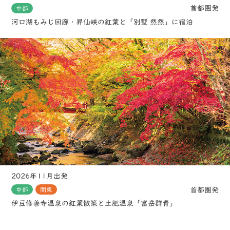
首都圏発
中部
河口湖もみじ回廊・昇仙峡の紅葉と「別墅 然然」に宿泊
2026年11月出発
首都圏発
中部
関東
伊豆修善寺温泉の紅葉散策と土肥温泉「富岳群青」