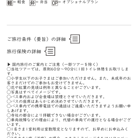
= 軽食
= 弁当
= オプショナルプラン
ご旅行条件（要旨）の詳細
旅行保険の詳細
▶ 国内旅行のご案内とご注意（一部ツアーを除く）
◯当社ツアーでは、原則60分〜90分に1回トイレ休憩をお取りしま
す。
◯小学生以下のお子さまはご参加いただけません。また、未成年のお
客さまだけでのご参加もお受けできません。
◯花や紅葉の見頃は例年と異なることがございます。
◯写真はすべてイメージです。
◯バス車内および会食場は禁煙とさせていただきます。
◯バスの座席はあらかじめ決めさせていただきます。
◯バス車内での携帯電話での通話はご遠慮いただきますようお願い申
しあげます。
◯寺社の都合により拝観できない場合がございます。
◯車両故障などの理由により、代替の車両での運行となる場合がござ
います。
◯1名さま1室利用は室数限定となりますので、お早めにお申込みく
ださい。