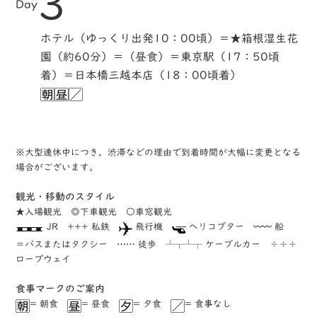
3
Day
ホテル（ゆっくり出発10：00頃）＝★箱根湿生花
園（約60分）＝（昼食）＝東京駅（17：50頃
着）＝日本橋三越本店（18：00頃着）
※大型連休中につき、渋滞などの理由で到着時間が大幅に変更となる
場合がございます。
観光・移動のスタイル
★入場観光 ◎下車観光 ○車窓観光
JR +++ 私鉄
飛行機
ヘリコプター 〰〰 船
＝バスまたはタクシー …… 徒歩 ┴┬┴┬ ケーブルカー ÷÷÷
ロープウェイ
⾷事マークのご案内
= 朝食
= 昼食
= 夕食
= 食事なし