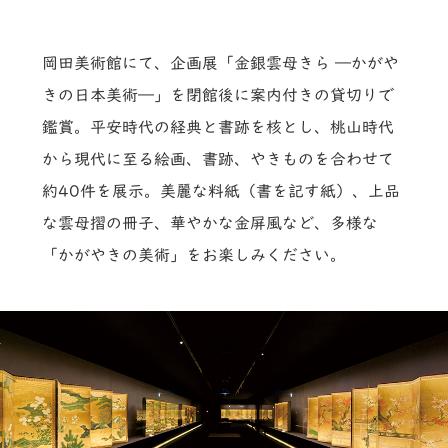
岡田美術館にて、企画展「金銀雲母きら ―かがや
きの日本美術―」を閉館後に案内付きの貸切りで
鑑賞。平安時代の経典と書跡を核とし、桃山時代
から現代に至る絵画、書跡、やきものを合わせて
約40件を展示。美麗な料紙（書を記す紙）、上品
な雲母摺の冊子、華やかな金屏風など、多様な
「かがやきの美術」をお楽しみください。