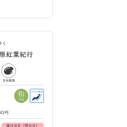
）
ゆく
原紅葉紀行
芸術鑑賞
000円
催行決定（問合せ）