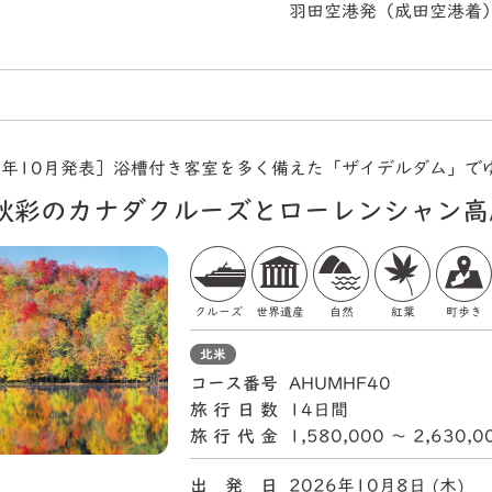
羽田空港発（成田空港着
5年10月発表］浴槽付き客室を多く備えた「ザイデルダム」で
秋彩のカナダクルーズとローレンシャン高
クルーズ
世界遺産
自然
紅葉
町歩き
北米
コース番号
AHUMHF40
旅行日数
14日間
旅行代金
1,580,000 〜 2,630,
出 発 日
2026年10月8日 (木)