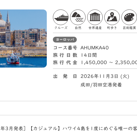
クルーズ
自然
世界遺産
町歩き
芸術鑑賞
ヨーロッパ
コース番号
AHUMKA40
旅行日数
14日間
旅行代金
1,450,000 〜 2,350,
出 発 日
2026年11月3日 (火)
成田/羽田空港発着
6年3月発表］【カジュアル】ハワイ4島を1度にめぐる唯一の客