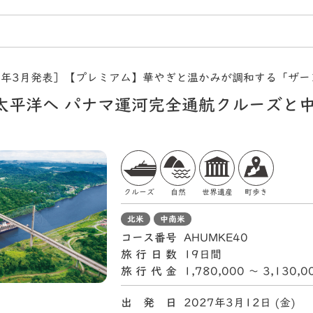
6年3月発表］【プレミアム】華やぎと温かみが調和する「ザー
太平洋へ パナマ運河完全通航クルーズと
クルーズ
自然
世界遺産
町歩き
北米
中南米
コース番号
AHUMKE40
旅行日数
19日間
旅行代金
1,780,000 〜 3,130,
出 発 日
2027年3月12日 (金)