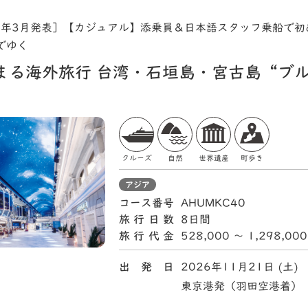
6年3月発表］【カジュアル】添乗員＆日本語スタッフ乗船で初
でゆく
まる海外旅行 台湾・石垣島・宮古島“ブ
クルーズ
自然
世界遺産
町歩き
アジア
コース番号
AHUMKC40
旅行日数
8日間
旅行代金
528,000 〜 1,298,00
出 発 日
2026年11月21日 (土)
東京港発（羽田空港着）