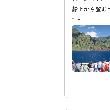
船上から望む
ニ」