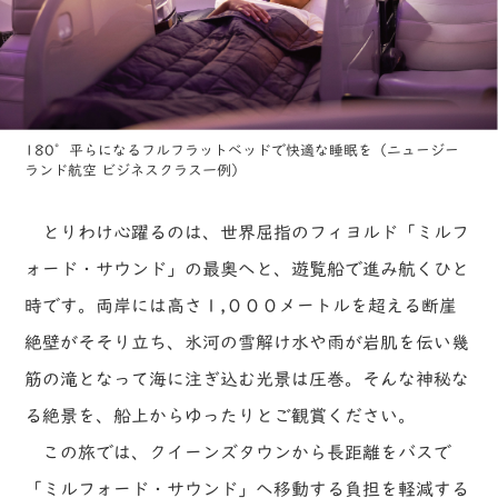
180°平らになるフルフラットベッドで快適な睡眠を（ニュージー
ランド航空 ビジネスクラス一例）
とりわけ心躍るのは、世界屈指のフィヨルド「ミルフ
ォード・サウンド」の最奥へと、遊覧船で進み航くひと
時です。両岸には高さ１,０００メートルを超える断崖
絶壁がそそり立ち、氷河の雪解け水や雨が岩肌を伝い幾
筋の滝となって海に注ぎ込む光景は圧巻。そんな神秘な
る絶景を、船上からゆったりとご観賞ください。
この旅では、クイーンズタウンから長距離をバスで
「ミルフォード・サウンド」へ移動する負担を軽減する