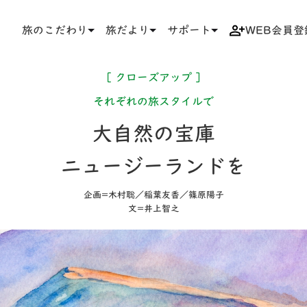
旅のこだわり
旅だより
サポート
WEB会員登
TOP
旅だより
今⽉の旅記事
クローズアップ
［ クローズアップ ］
それぞれの旅スタイルで
大自然の宝庫
ニュージーランドを
企画=木村聡／稲葉友香／篠原陽子
文=井上智之