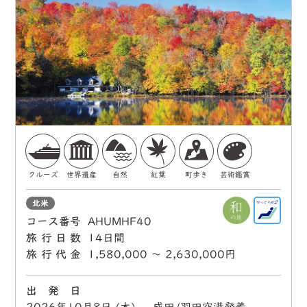
クルーズ
世界遺産
自然
紅葉
町歩き
芸術鑑賞
北米
コース番号
AHUMHF40
旅行日数
14日間
旅行代金
1,580,000 〜 2,630,000円
出 発 日