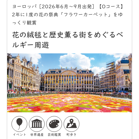
ヨーロッパ［2026年6月～9月出発］【Oコース】
2年に1度の花の祭典「フラワーカーペット」をゆ
っくり観賞
花の絨毯と歴史薫る街をめぐるベ
ルギー周遊
イベント
世界遺産
芸術鑑賞
町歩き