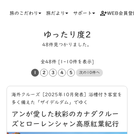
旅のこだわり
旅だより
サポート
WEB会員登
TOP
タグ
ゆったり度2
ゆったり度2
48件見つかりました。
全48件 [1-10件を表示]
1
2
3
4
5
次の10件へ
海外クルーズ［2025年10月発表］浴槽付き客室を
多く備えた「ザイデルダム」でゆく
アンが愛した秋彩のカナダクルー
ズとローレンシャン高原紅葉紀行