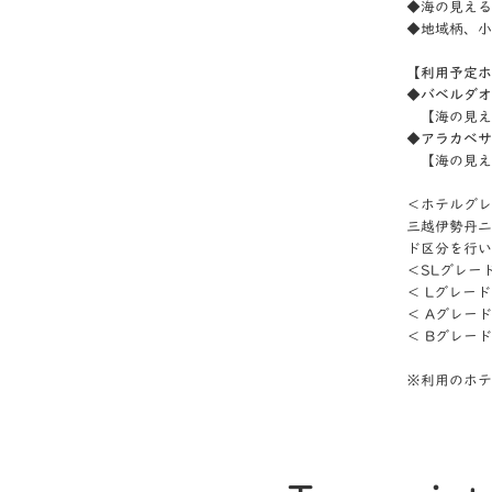
◆海の見える
◆地域柄、小
【利用予定ホ
◆バベルダオ
【海の見え
◆アラカベサ
【海の見える
＜ホテルグレ
三越伊勢丹ニ
ド区分を行い
＜SLグレー
＜ Lグレー
＜ Aグレー
＜ Bグレー
※一部の
※利用のホテ