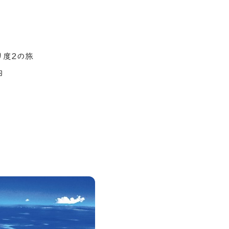
り度2の旅
内