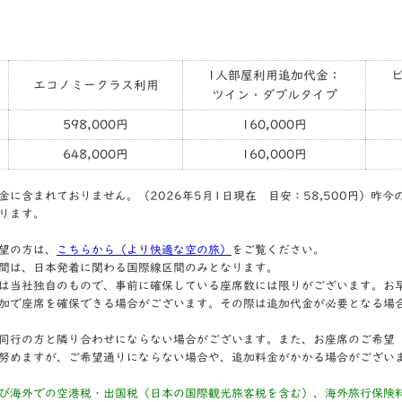
1人部屋利用追加代金：
エコノミークラス利用
ツイン・ダブルタイプ
598,000円
160,000円
648,000円
160,000円
に含まれておりません。（2026年5月1日現在 目安：58,500円）昨
ります。
希望の方は、
こちらから（より快適な空の旅）
をご覧ください。
間は、日本発着に関わる国際線区間のみとなります。
は当社独自のもので、事前に確保している座席数には限りがございます。お
加で座席を確保できる場合がございます。その際は追加代金が必要となる場
同行の方と隣り合わせにならない場合がございます。また、お座席のご希望
努めますが、ご希望通りにならない場合や、追加料金がかかる場合がござい
び海外での空港税・出国税（日本の国際観光旅客税を含む）、海外旅行保険