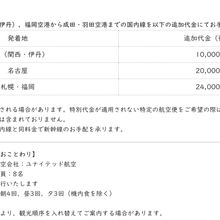
伊丹）、福岡空港から成田・羽田空港までの国内線を以下の追加代金にてお
発着地
追加代金（
阪（関西・伊丹）
10,00
名古屋
20,00
札幌・福岡
24,00
される場合があります。特別代金が適用されない特定の航空便をご希望の際
は含まれておりません。
内線と同料金で新幹線のお手配を承ります。
おことわり】
空会社：ユナイテッド航空
員：8名
行いたします
朝4回、昼3回、夕3回（機内食を除く）
より、観光順序を入れ替えてご案内する場合があります。