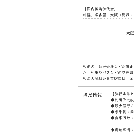
【国内線追加代金】
札幌、名古屋、大阪（関西・
大
※便名、航空会社などが限定
た、列車やバスなどの交通費
※名古屋駅⇔東京駅間は、国
【旅行条件と
補足情報
●利用予定航
●最少催行人
●添乗員：同
●食事回数：
◆現地事情に