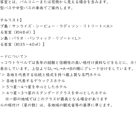
客室とは、バルコニーまたは窓側から見える場合を含みます。
型バスや中型バスの車両でご案内します。
テルリスト】
ブ島：
サンライズ・シービュー・ラディソン・リトリート＜A＞
る客室（約48㎡）】
ン島：
パラオ・パシフィック・リゾート＜L＞
客室（約35～40㎡）】
ードについて＞
ッコウトラベルでは長年の経験と信頼性の高い格付け資料などをもとに、ホ
表示しています。上位よりSL→L→A→Bの順にグレード分けをしています。
ド＞ 各地を代表する伝統と格式を持つ最上質な名門ホテル
ド ＞ 各地を代表するデラックスホテル
ド ＞ 5つ星～4つ星を中心としたホテル
ド ＞ 4つ星～3つ星のスタンダードクラスを中心としたホテル
地域ではこのクラスが最高となる場合があります
ルの格付け（星の数）は、各地域の観光省等の基準に準じます。