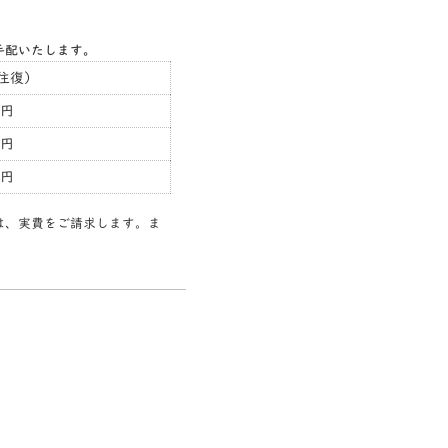
手配いたします。
往復）
0円
0円
0円
は、実費をご請求します。ま