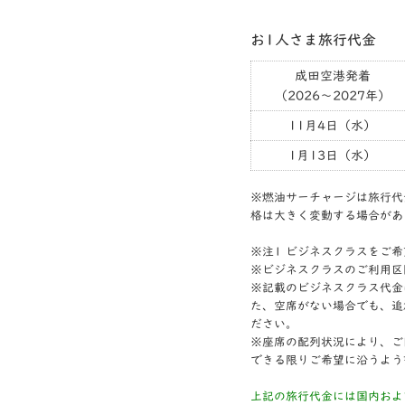
お1人さま旅行代金
成田空港発着
（2026～2027年）
11月4日（水）
1月13日（水）
※燃油サーチャージは旅行代金
格は大きく変動する場合があ
※注1 ビジネスクラスをご
※ビジネスクラスのご利用区
※記載のビジネスクラス代金
た、空席がない場合でも、追
ださい。
※座席の配列状況により、ご
できる限りご希望に沿うよう
上記の旅行代金には国内およ