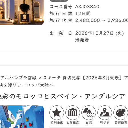
コース番号
AXJ03840
旅行日数
12日間
旅行代金
2,488,000 〜 2,986,
出 発 日
2026年10月27日 (
港発着
 アルハンブラ宮殿 メスキータ 貸切見学［2026年8月発表］
峡を渡りヨーロッパ大陸へ
色彩のモロッコとスペイン・アンダルシア
特別企画
世界遺産
自然
町歩き
芸術鑑賞