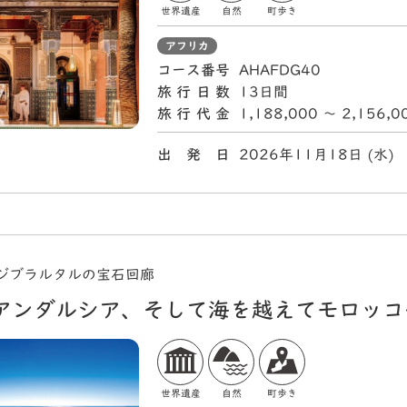
世界遺産
自然
町歩き
アフリカ
コース番号
AHAFDG40
旅行日数
13日間
旅行代金
1,188,000 〜 2,156,
出 発 日
2026年11月18日 (
ジブラルタルの宝石回廊
アンダルシア、そして海を越えてモロッコ
世界遺産
自然
町歩き