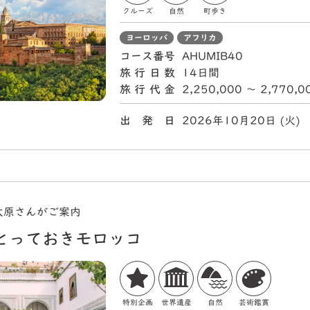
クルーズ
自然
町歩き
ヨーロッパ
アフリカ
コース番号
AHUMIB40
旅行日数
14日間
旅行代金
2,250,000 〜 2,770,
出 発 日
2026年10月20日 (
大原さんがご案内
とっておきモロッコ
特別企画
世界遺産
自然
芸術鑑賞