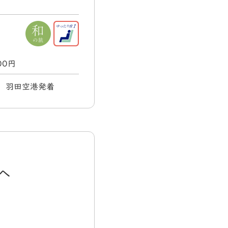
000円
水) 羽田空港発着
へ