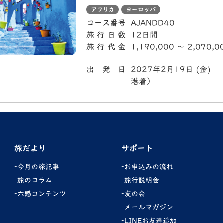
アフリカ
ヨーロッパ
コース番号
AJANDD40
旅行日数
12日間
旅行代金
1,190,000 〜 2,070,
出 発 日
2027年2月19日 (金
港着）
旅だより
サポート
今月の旅記事
お申込みの流れ
旅のコラム
旅行説明会
六感コンテンツ
友の会
メールマガジン
LINEお友達追加