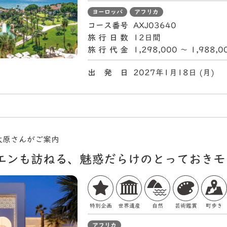
ヨーロッパ
アフリカ
コース番号
AXJ03640
旅行日数
12日間
旅行代金
1,298,000 〜 1,988,
出 発 日
2027年1月18日 (月
大原さんがご案内
エンも訪ねる、魅惑だらけのとっておきモ
特別企画
世界遺産
自然
芸術鑑賞
町歩き
アフリカ