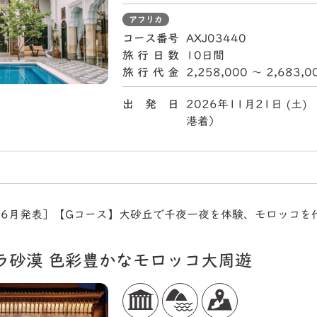
アフリカ
コース番号
AXJ03440
旅行日数
10日間
旅行代金
2,258,000 〜 2,683,
出 発 日
2026年11月21日 (
港着）
年6月発表］【Gコース】大砂丘で千夜一夜を体験、モロッコを
ラ砂漠 色彩豊かなモロッコ大周遊