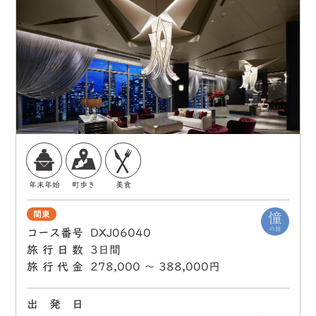
年末年始
町歩き
美食
関東
コース番号
DXJ06040
旅行日数
3日間
旅行代金
278,000 〜 388,000円
出 発 日