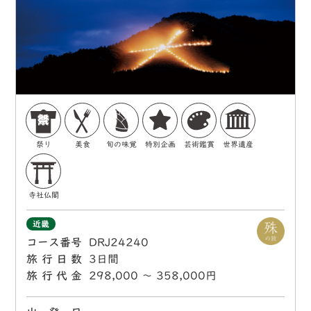
祭り
美食
旬の味覚
特別企画
芸術鑑賞
世界遺産
寺社仏閣
近畿
コース番号
DRJ24240
旅行日数
3日間
旅行代金
298,000 〜 358,000円