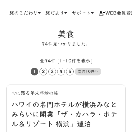
旅のこだわり
旅だより
サポート
WEB会員登
TOP
タグ
美食
美食
94件見つかりました。
全94件 [1-10件を表示]
1
2
3
4
5
次の10件へ
心に残る年末年始の旅
ハワイの名門ホテルが横浜みなと
みらいに開業「ザ・カハラ・ホテ
ル＆リゾート 横浜」連泊