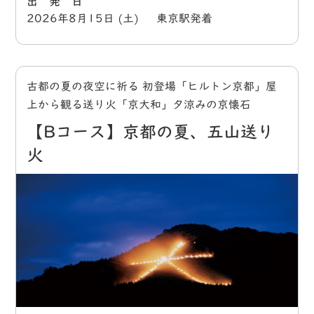
出 発 日
2026年8月15日 (土) 東京駅発着
古都の夏の夜空に祈る 初登場「ヒルトン京都」屋
上から観る送り火「京大和」夕涼みの京懐石
【Bコース】京都の夏、五山送り
火