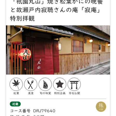
「祇園丸山」焼き松葉がにの晩餐
と故瀬戸内寂聴さんの庵「寂庵」
特別拝観
紅葉
美食
旬の味覚
特別企画
寺社仏閣
近畿
コース番号
DRJ79640