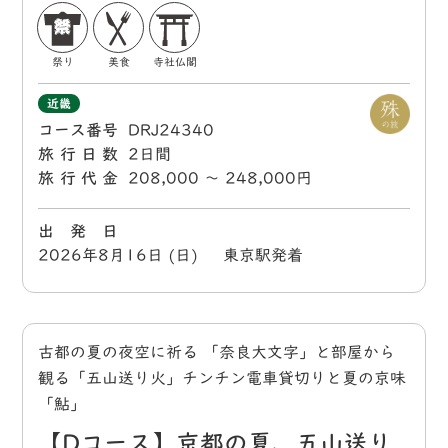
祭り
美食
寺社仏閣
近畿
コース番号
DRJ24340
旅行日数
2日間
旅行代金
208,000 〜 248,000円
出 発 日
2026年8月16日 (日) 東京駅発着
古都の夏の夜空に祈る 「奈良大文字」と部屋から
観る「五山送り火」チンチン電車貸切りと夏の京味
「鮎」
【Dコース】京都の夏、五山送り