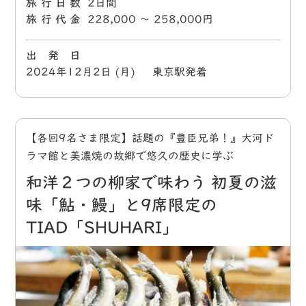
旅行日数
2日間
旅行代金
228,000 〜 258,000円
出 発 日
2024年12月2日 (月) 東京駅発着
【各回9名さま限定】話題の『豊臣兄弟！』大河ド
ラマ館と美濃焼の故郷で悠久の歴史に学ぶ
和洋２つの柳家で味わう 初夏の滋
味「鮎・鰻」と9席限定の
TIAD「SHUHARI」