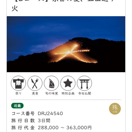
火
祭り
美食
旬の味覚
特別企画
寺社仏閣
近畿
コース番号
DRJ24540
旅行日数
3日間
旅行代金
288,000 〜 363,000円