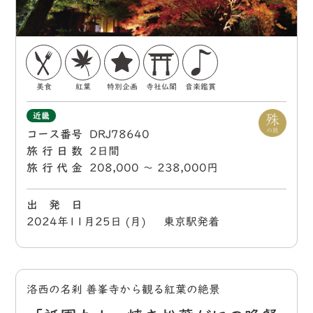
美食
紅葉
特別企画
寺社仏閣
音楽鑑賞
近畿
コース番号
DRJ78640
旅行日数
2日間
旅行代金
208,000 〜 238,000円
出 発 日
2024年11月25日 (月) 東京駅発着
洛西の名刹 善峯寺から観る紅葉の絶景