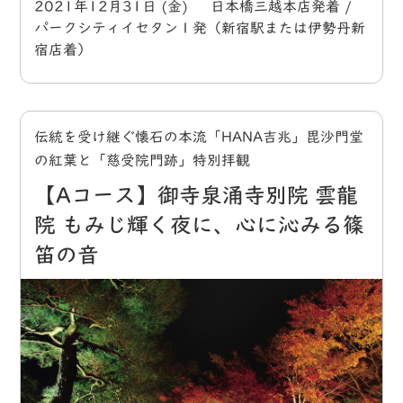
2021年12月31日 (金) 日本橋三越本店発着 /
パークシティイセタン１発（新宿駅または伊勢丹新
宿店着）
伝統を受け継ぐ懐石の本流「HANA吉兆」毘沙門堂
の紅葉と「慈受院門跡」特別拝観
【Aコース】御寺泉涌寺別院 雲龍
院 もみじ輝く夜に、心に沁みる篠
笛の音