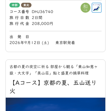
中部
東北
コース番号
DHJ36740
旅行日数
2日間
旅行代金
208,000円
出 発 日
2026年9月12日 (土) 東京駅発着
古都の夏の夜空に祈る 部屋から観る「東山如意ヶ
嶽・大文字」「美山荘」鮎と盛夏の摘草料理
【Aコース】京都の夏、五山送り
火