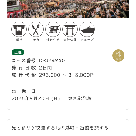
祭り
美食
連休企画
寺社仏閣
クルーズ
近畿
コース番号
DRJ24940
旅行日数
2日間
旅行代金
293,000 〜 318,000円
出 発 日
2026年9月20日 (日) 東京駅発着
光と祈りが交差する北の港町・函館を旅する