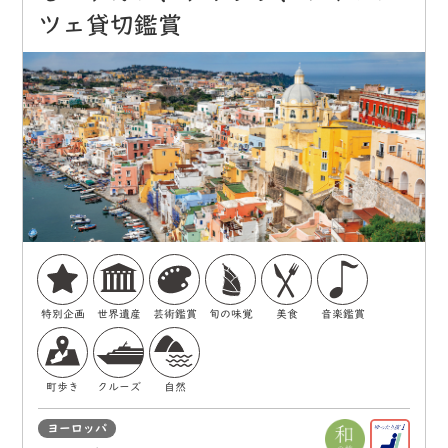
ツェ貸切鑑賞
特別企画
世界遺産
芸術鑑賞
旬の味覚
美食
音楽鑑賞
町歩き
クルーズ
自然
ヨーロッパ