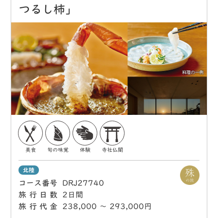
つるし柿」
美食
旬の味覚
体験
寺社仏閣
北陸
コース番号
DRJ27740
旅行日数
2日間
旅行代金
238,000 〜 293,000円