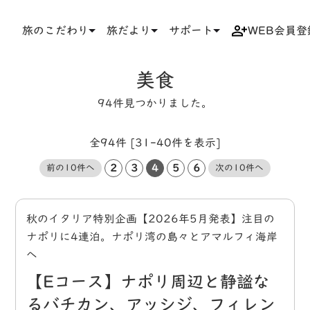
旅のこだわり
旅だより
サポート
WEB会員登
TOP
タグ
美食
美食
94件見つかりました。
全94件 [31-40件を表示]
2
3
4
5
6
前の10件へ
次の10件へ
秋のイタリア特別企画【2026年5月発表】注目の
ナポリに4連泊。ナポリ湾の島々とアマルフィ海岸
へ
【Eコース】ナポリ周辺と静謐な
るバチカン、アッシジ、フィレン