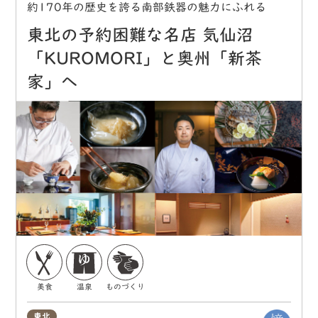
約170年の歴史を誇る南部鉄器の魅力にふれる
東北の予約困難な名店 気仙沼
「KUROMORI」と奥州「新茶
家」へ
美食
温泉
ものづくり
東北