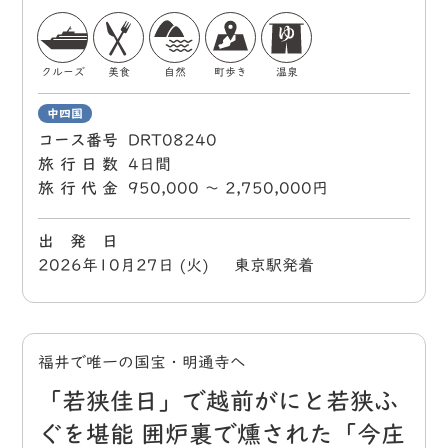
クルーズ
美食
自然
町歩き
温泉
中四国
コース番号
DRT08240
旅行日数
4日間
旅行代金
950,000 〜 2,750,000円
出 発 日
2026年10月27日 (火) 東京駅発着
福井で唯一の国宝・明通寺へ
「若狭佳日」で越前がにと若狭ふ
ぐを堪能 囲炉裏で燻された「今庄