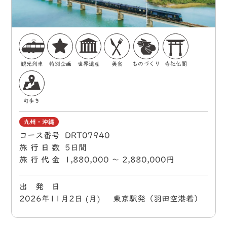
観光列車
特別企画
世界遺産
美食
ものづくり
寺社仏閣
町歩き
九州・沖縄
コース番号
DRT07940
旅行日数
5日間
旅行代金
1,880,000 〜 2,880,000円
出 発 日
2026年11月2日 (月) 東京駅発（羽田空港着）