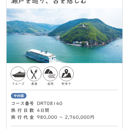
瀬戸を巡り、古を慈しむ
クルーズ
美食
自然
町歩き
中四国
コース番号
DRT08140
旅行日数
4日間
旅行代金
980,000 〜 2,760,000円