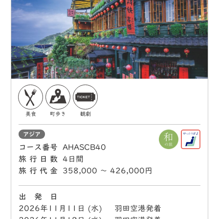
美食
町歩き
観劇
アジア
コース番号
AHASCB40
旅行日数
4日間
旅行代金
358,000 〜 426,000円
出 発 日
2026年11月11日 (水) 羽田空港発着