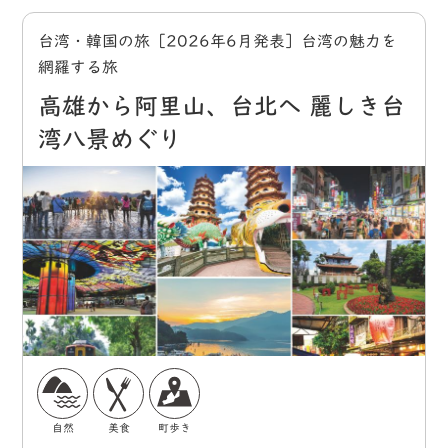
台湾・韓国の旅［2026年6月発表］台湾の魅力を
網羅する旅
高雄から阿里山、台北へ 麗しき台
湾八景めぐり
自然
美食
町歩き