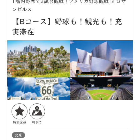
1階内野席で2試合観戦！アメリカ野球観戦 in ロサ
ンゼルス
【Bコース】野球も！観光も！充
実滞在
特別企画
町歩き
北米