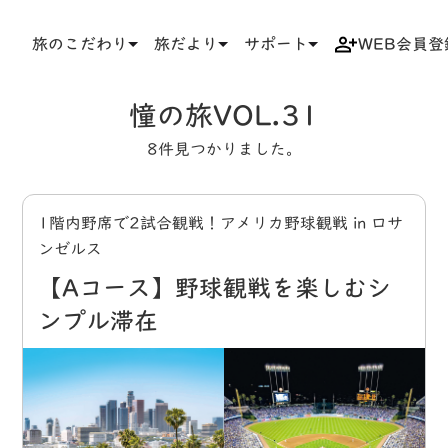
旅のこだわり
旅だより
サポート
WEB会員登
TOP
タグ
憧の旅VOL.31
憧の旅VOL.31
8件見つかりました。
1階内野席で2試合観戦！アメリカ野球観戦 in ロサ
ンゼルス
【Aコース】野球観戦を楽しむシ
ンプル滞在