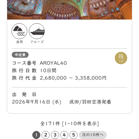
自然
クルーズ
中近東
コース番号
AROYAL40
旅行日数
10日間
旅行代金
2,680,000 〜 3,358,000円
出 発 日
2026年9月16日 (水) 成田/羽田空港発着
全171件 [1-10件を表示]
1
2
3
4
5
次の10件へ