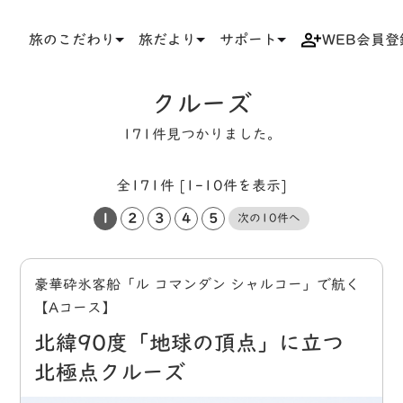
旅のこだわり
旅だより
サポート
WEB会員登
TOP
タグ
クルーズ
クルーズ
171件見つかりました。
全171件 [1-10件を表示]
1
2
3
4
5
次の10件へ
豪華砕氷客船「ル コマンダン シャルコー」で航く
【Aコース】
北緯90度「地球の頂点」に立つ
北極点クルーズ