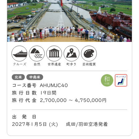
クルーズ
自然
世界遺産
町歩き
芸術鑑賞
北米
中南米
コース番号
AHUMJC40
旅行日数
19日間
旅行代金
2,700,000 〜 4,750,000円
出 発 日
2027年1月5日 (火) 成田/羽田空港発着