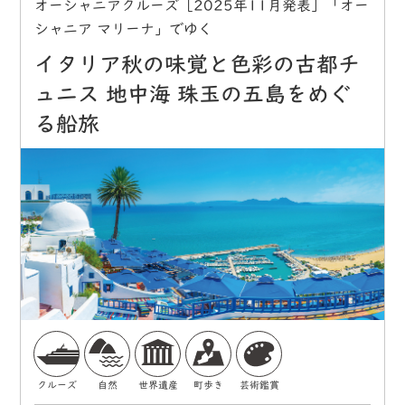
オーシャニアクルーズ［2025年11月発表］「オー
シャニア マリーナ」でゆく
イタリア秋の味覚と色彩の古都チ
ュニス 地中海 珠玉の五島をめぐ
る船旅
クルーズ
自然
世界遺産
町歩き
芸術鑑賞