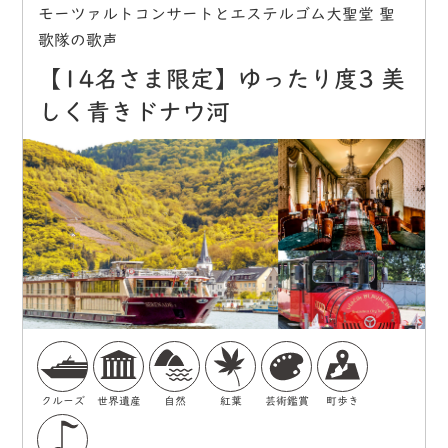
モーツァルトコンサートとエステルゴム大聖堂 聖
歌隊の歌声
【14名さま限定】ゆったり度3 美
しく青きドナウ河
クルーズ
世界遺産
自然
紅葉
芸術鑑賞
町歩き