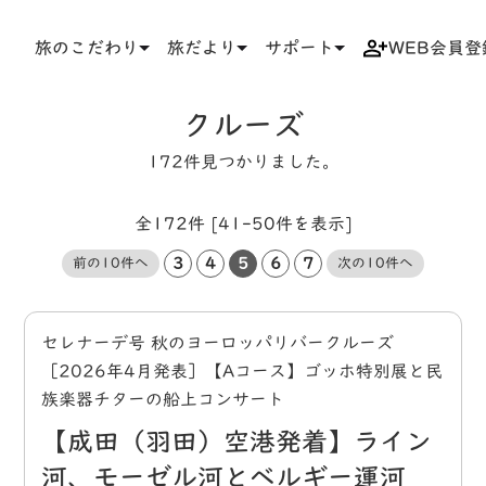
旅のこだわり
旅だより
サポート
WEB会員登
TOP
タグ
クルーズ
クルーズ
172件見つかりました。
全172件 [41-50件を表示]
3
4
5
6
7
前の10件へ
次の10件へ
セレナーデ号 秋のヨーロッパリバークルーズ
［2026年4月発表］【Aコース】ゴッホ特別展と民
族楽器チターの船上コンサート
【成田（羽田）空港発着】ライン
河、モーゼル河とベルギー運河