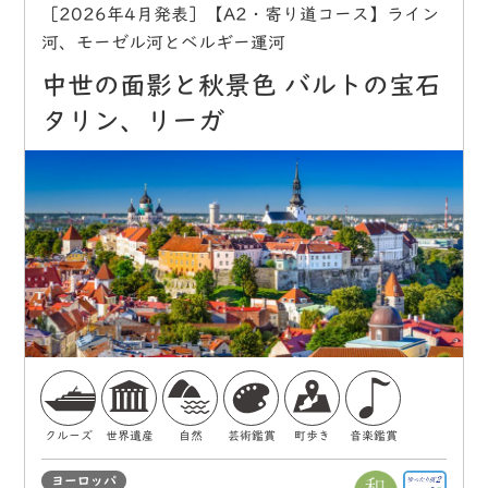
［2026年4月発表］【A2・寄り道コース】ライン
河、モーゼル河とベルギー運河
中世の面影と秋景色 バルトの宝石
タリン、リーガ
クルーズ
世界遺産
自然
芸術鑑賞
町歩き
音楽鑑賞
ヨーロッパ