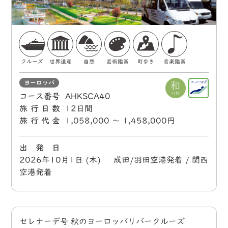
クルーズ
世界遺産
自然
芸術鑑賞
町歩き
音楽鑑賞
ヨーロッパ
コース番号
AHKSCA40
旅行日数
12日間
旅行代金
1,058,000 〜 1,458,000円
出 発 日
2026年10月1日 (木) 成田/羽田空港発着 / 関西
空港発着
セレナーデ号 秋のヨーロッパリバークルーズ