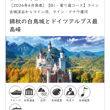
［2026年4月発表］【B1・寄り道コース】ライン
古城渓谷からマイン河、マイン・ドナウ運河
錦秋の白鳥城とドイツアルプス最
高峰
クルーズ
世界遺産
自然
芸術鑑賞
町歩き
音楽鑑賞