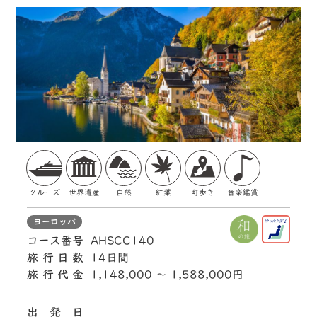
クルーズ
世界遺産
自然
紅葉
町歩き
音楽鑑賞
ヨーロッパ
コース番号
AHSCC140
旅行日数
14日間
旅行代金
1,148,000 〜 1,588,000円
出 発 日