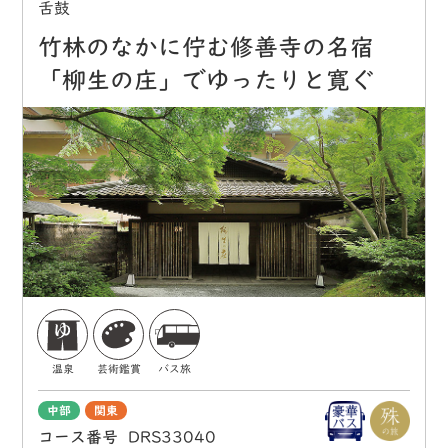
舌鼓
竹林のなかに佇む修善寺の名宿
「柳生の庄」でゆったりと寛ぐ
温泉
芸術鑑賞
バス旅
中部
関東
コース番号
DRS33040