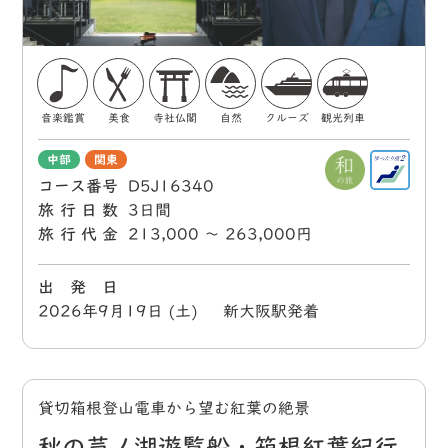
音楽鑑賞
美食
寺社仏閣
自然
クルーズ
観光列車
中部
関東
コース番号
D5J16340
旅行日数
3日間
旅行代金
213,000 〜 263,000円
出 発 日
2026年9月19日 (土) 新大阪駅発着
貸切箱根登山電車から望む紅葉の絶景
秋の芦ノ湖遊覧船・箱根紅葉紀行