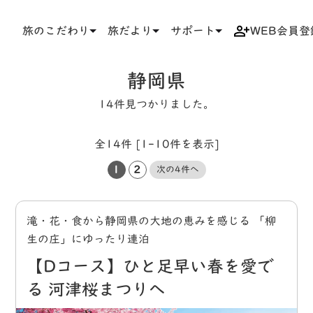
旅のこだわり
旅だより
サポート
WEB会員登
TOP
タグ
静岡県
静岡県
14件見つかりました。
全14件 [1-10件を表示]
1
2
次の4件へ
滝・花・食から静岡県の大地の恵みを感じる 「柳
生の庄」にゆったり連泊
【Dコース】ひと足早い春を愛で
る 河津桜まつりへ