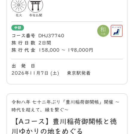
花火
寺社仏閣
中部
コース番号
DHJ37740
旅行日数
2日間
旅行代金
158,000 〜 198,000円
出 発 日
2026年11月7日 (土) 東京駅発着
令和八年 七十二年ぶり「豊川稲荷御開帳」開催 ～
時代を超えて、縁を繋ぐ～
【Aコース】豊川稲荷御開帳と徳
川ゆかりの地をめぐる