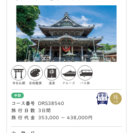
寺社仏閣
芸術鑑賞
温泉
クルーズ
バス旅
中部
コース番号
DRS38540
旅行日数
3日間
旅行代金
353,000 〜 438,000円