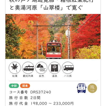
と奥湯河原「山翠楼」で寛ぐ
紅葉
観光列車
自然
温泉
バス旅
中部
関東
コース番号
DRS37240
旅行日数
2日間
旅行代金
198,000 〜 233,000円