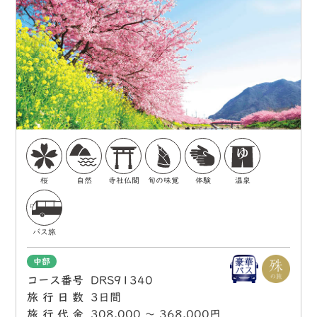
桜
自然
寺社仏閣
旬の味覚
体験
温泉
バス旅
中部
コース番号
DRS91340
旅行日数
3日間
旅行代金
308,000 〜 368,000円