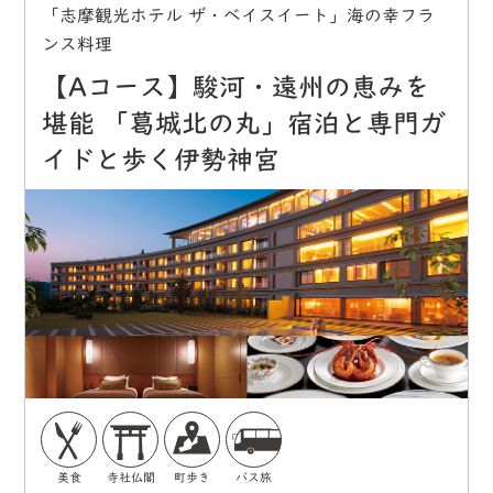
「志摩観光ホテル ザ・ベイスイート」海の幸フラ
ンス料理
【Aコース】駿河・遠州の恵みを
堪能 「葛城北の丸」宿泊と専門ガ
イドと歩く伊勢神宮
美食
寺社仏閣
町歩き
バス旅