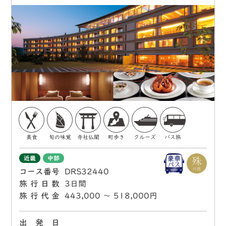
美食
旬の味覚
寺社仏閣
町歩き
クルーズ
バス旅
近畿
中部
コース番号
DRS32440
旅行日数
3日間
旅行代金
443,000 〜 518,000円
出 発 日