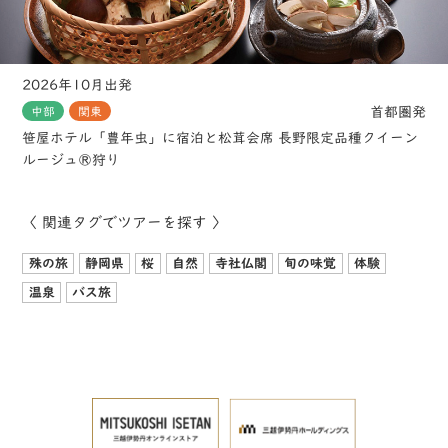
2026年10月出発
首都圏発
中部
関東
笹屋ホテル「豊年虫」に宿泊と松茸会席 長野限定品種クイーン
ルージュ®狩り
〈 関連タグでツアーを探す 〉
殊の旅
静岡県
桜
自然
寺社仏閣
旬の味覚
体験
温泉
バス旅