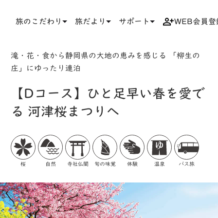
旅のこだわり
旅だより
サポート
WEB会員登
TOP
検索結果一覧
ツアー詳細
滝・花・食から静岡県の大地の恵みを感じる 「柳生の
庄」にゆったり連泊
【Dコース】ひと足早い春を愛で
る 河津桜まつりへ
桜
自然
寺社仏閣
旬の味覚
体験
温泉
バス旅