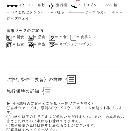
JR +++ 私鉄
飛行機
ヘリコプター 〰〰 船
＝バスまたはタクシー …… 徒歩 ┴┬┴┬ ケーブルカー ÷÷÷
ロープウェイ
⾷事マークのご案内
= 朝食
= 昼食
= 夕食
= 食事なし
= 軽食
= 弁当
= オプショナルプラン
ご旅行条件（要旨）の詳細
旅行保険の詳細
▶ 国内旅行のご案内とご注意（一部ツアーを除く）
◯当社ツアーでは、原則60分〜90分に1回トイレ休憩をお取りしま
す。
◯小学生以下のお子さまはご参加いただけません。また、未成年のお
客さまだけでのご参加もお受けできません。
◯花や紅葉の見頃は例年と異なることがございます。
◯写真はすべてイメージです。