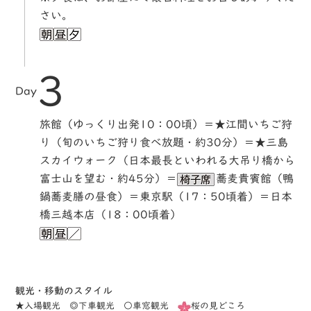
さい。
3
Day
旅館（ゆっくり出発10：00頃）＝★江間いちご狩
り（旬のいちご狩り食べ放題・約30分）＝★三島
スカイウォーク（日本最長といわれる大吊り橋から
富士山を望む・約45分）＝
蕎麦貴賓館（鴨
鍋蕎麦膳の昼食）＝東京駅（17：50頃着）＝日本
橋三越本店（18：00頃着）
観光・移動のスタイル
★入場観光 ◎下車観光 ○車窓観光
桜の見どころ