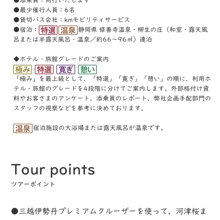
●添乗員：同行いたします
●最少催行人員：6名
●貸切バス会社：kmモビリティサービス
●宿泊：
静岡県 修善寺温泉・柳生の庄（和室・露天風
呂または半露天風呂・温泉／約66～96㎡）連泊
◆ホテル・旅館グレードのご案内
「極み」を最上級として、「特選」「寛ぎ」「憩い」の順に、利⽤ホ
テル・旅館のグレードを4段階に分けてご案内します。外部格付け資
料やお客さまのアンケート、添乗員のレポート、弊社企画⼿配部⾨の
スタッフの視察などを参考に決めております。
宿泊施設の大浴場または露天風呂が温泉です。
Tour points
ツアーポイント
●三越伊勢丹プレミアムクルーザーを使って、河津桜ま