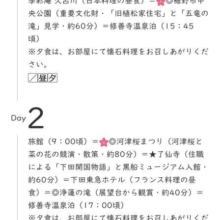
季彩庵 久呂川（日本料理の昼食）＝
◎裾野市中
央公園（重要文化財・「旧植松家住宅」と「五竜の
滝」見学・約60分）＝修善寺温泉泊（15：45
頃）
※夕食は、お部屋にて懐石料理をお召しあがりくだ
さい。
2
Day
旅館（9：00頃）＝
◎河津桜まつり（河津桜と
菜の花の競演・散策・約80分）＝★了仙寺（住職
による「下田開国物語」と黒船ミュージアム入館・
約60分）＝下田東急ホテル（フランス料理の昼
食）＝◎浄蓮の滝（展望台から観賞・約40分）＝
修善寺温泉泊（17：00頃）
※夕食は、お部屋にて懐石料理をお召しあがりくだ