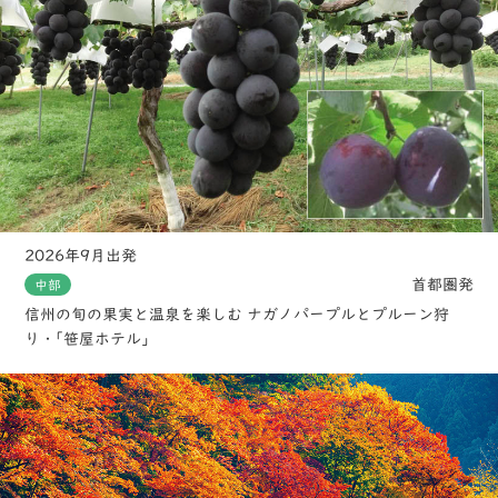
2026年9月出発
首都圏発
中部
信州の旬の果実と温泉を楽しむ ナガノパープルとプルーン狩
り・｢笹屋ホテル」