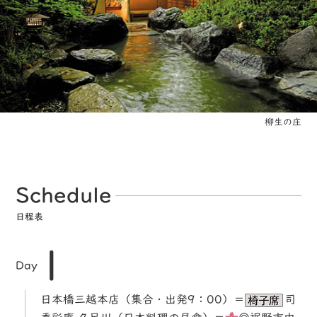
柳生の庄
Schedule
日程表
1
Day
日本橋三越本店（集合・出発9：00）＝
司