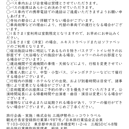
◯バス車内および会食場は禁煙とさせていただきます。
◯バスの座席はあらかじめ決めさせていただきます。
◯バス車内での携帯電話での通話はご遠慮いただきますようお願い申
しあげます。
◯寺社の都合により拝観できない場合がございます。
◯車両故障などの理由により、代替の車両での運行となる場合がござ
います。
◯1名さま1室利用は室数限定となりますので、お早めにお申込みく
ださい。
◯3名さま1室（洋室）の場合、エキストラベッドまたはソファベッ
ドのご利用となります。
◯宿泊施設は特に明記してあるものを除きバスタブ・トイレ付きのお
部屋です（大浴場などの施設がある場合、シャワーのみのお部屋とな
る場合がございます）。
◯運送機関や交通機関の事情・天候などにより、行程を変更させてい
ただく場合がございます。
◯集客人数により、中型・小型バス、ジャンボタクシーなどにて催行
する場合がございます。
◯行程内の旅館・ホテルなどの出発、および到着時間は目安で、諸事
情により変更となる場合がございます。
◯芸術鑑賞のお座席はご予約の早い方を優先させていただきます。公
演時間延長による帰着時間や出演者・曲目・演目は変更になる場合が
ございます。
※催物などは中止または延期される場合があり、ツアーの催行ができ
ない場合がございます。あらかじめご了承ください。
旅行企画・実施：株式会社 三越伊勢丹ニッコウトラベル
観光庁長官登録旅行業第1987号／日本旅行業協会正会員
〒103-0022 東京都中央区日本橋室町1-2-4 三越SDビル8階
総合旅行業務取扱管理者 稲垣 太郎