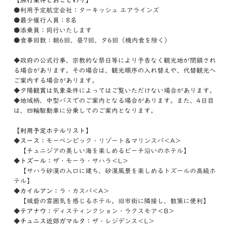
【旅行条件とおことわり】
●利用予定航空会社：ターキッシュ エアラインズ
●最少催行人員：8名
●添乗員：同行いたします
●食事回数：朝6回、昼7回、夕6回（機内食を除く）
◆政府の公式行事、宗教的な祭日等により予告なく観光地が閉鎖され
る場合があります。その場合は、観光順序の入れ替えや、代替観光へ
ご案内する場合があります。
◆夕陽観賞は気象条件によってはご覧いただけない場合があります。
◆地域柄、中型バスでのご案内となる場合があります。また、4日目
は、四輪駆動車に分乗してのご案内となります。
【利用予定ホテルリスト】
◆スース：
モーベンピック・リゾート＆マリンスパ＜A＞
【チュニジアの美しい海を楽しめるビーチ沿いのホテル】
◆トズール：
ザ・モーラ・サハラ＜L＞
【サハラ砂漠の入口に建ち、砂漠風景を楽しめるトズールの高級ホ
テル】
◆カイルアン：
ラ・カスバ＜A＞
【城砦の雰囲気を感じるホテル。旧市街に隣接し、散策に便利】
◆テアナウ：
ディスティンクション・ラクスモア＜B＞
◆チュニス近郊ガマルタ：
ザ・レジデンス＜L＞