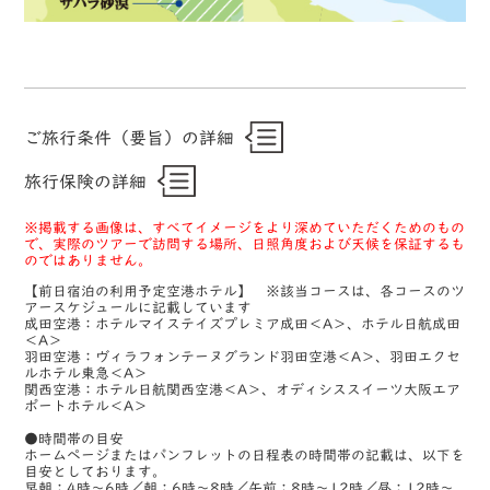
ご旅行条件（要旨）の詳細
旅行保険の詳細
※掲載する画像は、すべてイメージをより深めていただくためのもの
で、実際のツアーで訪問する場所、日照角度および天候を保証するも
のではありません。
【前日宿泊の利用予定空港ホテル】 ※該当コースは、各コースのツ
アースケジュールに記載しています
成田空港：ホテルマイステイズプレミア成田＜A＞、ホテル日航成田
＜A＞
羽田空港：ヴィラフォンテーヌグランド羽田空港＜A＞、羽田エクセ
ルホテル東急＜A＞
関西空港：ホテル日航関西空港＜A＞、オディシススイーツ大阪エア
ポートホテル＜A＞
●時間帯の目安
ホームページまたはパンフレットの日程表の時間帯の記載は、以下を
目安としております。
早朝：4時～6時／朝：6時～8時／午前：8時～12時／昼：12時～