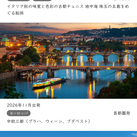
イタリア秋の味覚と色彩の古都チュニス 地中海 珠玉の五島をめ
ぐる船旅
2026年11月出発
首都圏発
ヨーロッパ
中欧三都（プラハ、ウィーン、ブダペスト）