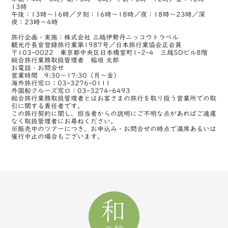
13時
午後：13時～16時／夕刻：16時～18時／夜：18時～23時／深
夜：23時～4時
旅行企画・実施：株式会社 三越伊勢丹ニッコウトラベル
観光庁長官登録旅行業第1987号／日本旅行業協会正会員
〒103-0022 東京都中央区日本橋室町1-2-4 三越SDビル8階
総合旅行業務取扱管理者 稲垣 太郎
お電話・お問合せ
営業時間 9:30～17:30（月～金）
海外旅行窓口：03-3276-0111
外国船クルーズ窓口：03-3274-6493
総合旅行業務取扱管理者とはお客さまの旅行を取り扱う営業所での取
引に関する責任者です。
この旅行契約に関し、担当者からの説明にご不明な点があればご遠慮
なく取扱管理者にお尋ねください。
※販売中のツアーにつき、お申込み・お問合せの時点で満席あるいは
催行中止の場合もございます。