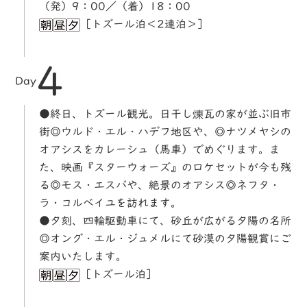
（発）9：00／（着）18：00
［トズール泊＜2連泊＞］
4
Day
●終日、トズール観光。日干し煉瓦の家が並ぶ旧市
街◎ウルド・エル・ハデフ地区や、◎ナツメヤシの
オアシスをカレーシュ（馬車）でめぐります。ま
た、映画『スターウォーズ』のロケセットが今も残
る◎モス・エスバや、絶景のオアシス◎ネフタ・
ラ・コルベイユを訪れます。
●夕刻、四輪駆動車にて、砂丘が広がる夕陽の名所
◎オング・エル・ジュメルにて砂漠の夕陽観賞にご
案内いたします。
［トズール泊］