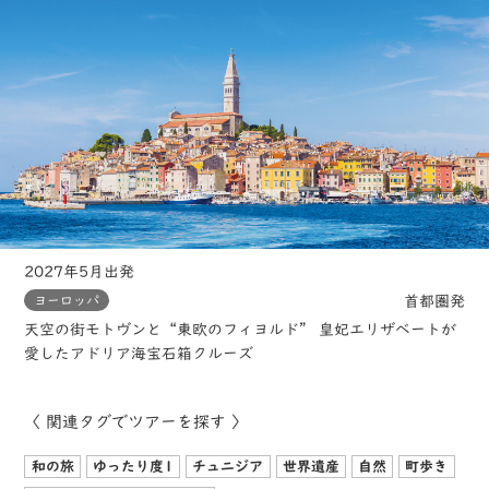
2027年5月出発
首都圏発
ヨーロッパ
天空の街モトヴンと“東欧のフィヨルド” 皇妃エリザベートが
愛したアドリア海宝石箱クルーズ
〈 関連タグでツアーを探す 〉
和の旅
ゆったり度1
チュニジア
世界遺産
自然
町歩き