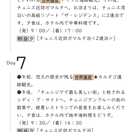
といわれる
ドゥッガ遺跡観光。その後、
チュニス近郊ガマルタへ。お泊まりは、チュニス湾
沿いの高級リゾート「ザ・レジデンス」に2連泊で
す。夕食は、ホテル内で中華料理です。
（発）9：00／（着）17：00
［チュニス近郊ガマルタ泊＜2連泊＞］
7
Day
●午前、悠久の歴史が残る
★カルタゴ遺
跡観光。
●午後、「チュニジアで最も美しい街」と称される
シディ・ブ・サイドへ。チュニジアンブルーの街の
散策や、絶景レストランでの昼食をお楽しみくださ
い。夕食は、ホテル内で地中海料理をどうぞ。
（発）9：30／（着）16：30
［チュニス近郊ガマルタ泊］