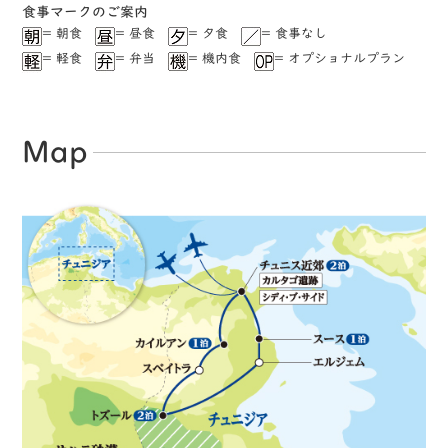
⾷事マークのご案内
= 朝食
= 昼食
= ⼣食
= ⾷事なし
= 軽⾷
= 弁当
= 機内食
= オプショナルプラン
Map