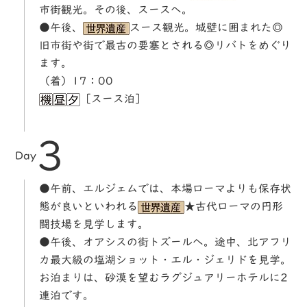
市街観光。その後、スースへ。
●午後、
スース観光。城壁に囲まれた◎
旧市街や街で最古の要塞とされる◎リバトをめぐり
ます。
（着）17：00
［スース泊］
3
Day
●午前、エルジェムでは、本場ローマよりも保存状
態が良いといわれる
★古代ローマの円形
闘技場を見学します。
●午後、オアシスの街トズールへ。途中、北アフリ
カ最大級の塩湖ショット・エル・ジェリドを見学。
お泊まりは、砂漠を望むラグジュアリーホテルに2
連泊です。