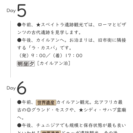
5
Day
●午前、★スベイトラ遺跡観光では、ローマとビザ
ンツの古代遺跡を見学します。
●午後、カイルアンへ。お泊まりは、旧市街に隣接
する「ラ・カスバ」です。
（発）9：00／（着）17：00
［カイルアン泊］
6
Day
●午前、
カイルアン観光。北アフリカ最
古の◎グランド・モスクや、★シディ・サハブ霊廟
へ。
●午後、チュニジアでも規模と保存状態が最も良い