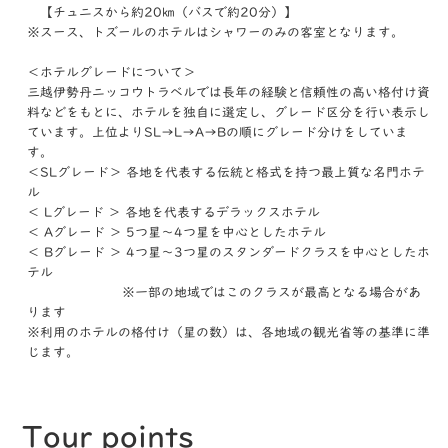
【チュニスから約20㎞（バスで約20分）】
※スース、トズールのホテルはシャワーのみの客室となります。
＜ホテルグレードについて＞
三越伊勢丹ニッコウトラベルでは長年の経験と信頼性の高い格付け資
料などをもとに、ホテルを独自に選定し、グレード区分を行い表示し
ています。上位よりSL→L→A→Bの順にグレード分けをしていま
す。
＜SLグレード＞ 各地を代表する伝統と格式を持つ最上質な名門ホテ
ル
＜ Lグレード ＞ 各地を代表するデラックスホテル
＜ Aグレード ＞ 5つ星～4つ星を中心としたホテル
＜ Bグレード ＞ 4つ星～3つ星のスタンダードクラスを中心としたホ
テル
※一部の地域ではこのクラスが最高となる場合があ
ります
※利用のホテルの格付け（星の数）は、各地域の観光省等の基準に準
じます。
Tour points