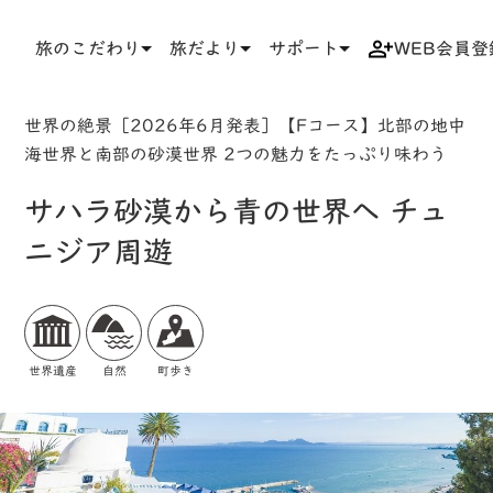
旅のこだわり
旅だより
サポート
WEB会員登
TOP
検索結果一覧
ツアー詳細
世界の絶景［2026年6月発表］【Fコース】北部の地中
海世界と南部の砂漠世界 2つの魅力をたっぷり味わう
サハラ砂漠から青の世界へ チュ
ニジア周遊
世界遺産
自然
町歩き