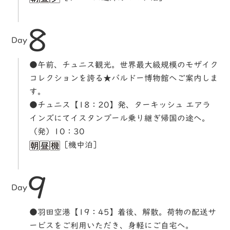
8
Day
●午前、チュニス観光。世界最大級規模のモザイク
コレクションを誇る★バルドー博物館へご案内しま
す。
●チュニス【18：20】発、ターキッシュ エアラ
インズにてイスタンブール乗り継ぎ帰国の途へ。
（発）10：30
［機中泊］
9
Day
●羽田空港【19：45】着後、解散。荷物の配送サ
ービスをご利用いただき、身軽にご自宅へ。