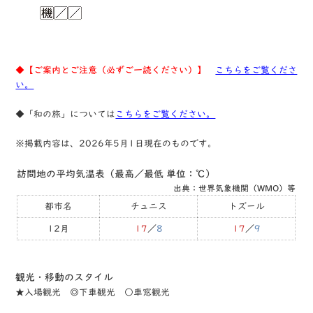
◆【ご案内とご注意（必ずご一読ください）】
こちらをご覧くださ
い。
◆「和の旅」については
こちらをご覧ください。
※掲載内容は、2026年5月1日現在のものです。
訪問地の平均気温表（最高／最低 単位：℃）
出典：世界気象機関（WMO）等
都市名
チュニス
トズール
12月
17
／
8
17
／
9
観光・移動のスタイル
★⼊場観光 ◎下⾞観光 ○⾞窓観光