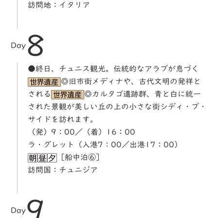
訪問地：イタリア
8
Day
●終日、チュニス観光。伝統的なアラブが息づく
◎旧市街メディナや、古代文明の発祥と
される
◎カルタゴ遺跡群、青と白に統一
された景観が美しい丘の上の小さな街シディ・ブ・
サイドを訪れます。
（発）9：00／（着）16：00
ラ・グレット（入港7：00／出港17：00）
［船中泊⑥］
訪問国：チュニジア
9
Day