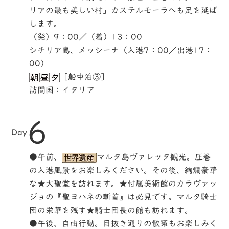
リアの最も美しい村」カステルモーラへも足を延ば
します。
（発）9：00／（着）13：00
シチリア島、メッシーナ（入港7：00／出港17：
00）
［船中泊③］
訪問国：イタリア
6
Day
●午前、
マルタ島ヴァレッタ観光。圧巻
の入港風景をお楽しみください。その後、絢爛豪華
な★大聖堂を訪れます。★付属美術館のカラヴァッ
ジョの『聖ヨハネの斬首』は必見です。マルタ騎士
団の栄華を残す★騎士団長の館も訪れます。
●午後、自由行動。目抜き通りの散策もお楽しみく