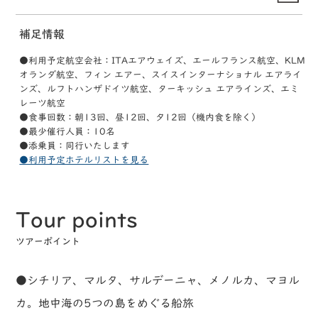
補足情報
●利用予定航空会社：ITAエアウェイズ、エールフランス航空、KLM
オランダ航空、フィン エアー、スイスインターナショナル エアライ
ンズ、ルフトハンザドイツ航空、ターキッシュ エアラインズ、エミ
レーツ航空
●食事回数：朝13回、昼12回、夕12回（機内食を除く）
●最少催行人員：10名
●添乗員：同行いたします
●利用予定ホテルリストを見る
Tour points
ツアーポイント
●シチリア、マルタ、サルデーニャ、メノルカ、マヨル
カ。地中海の5つの島をめぐる船旅