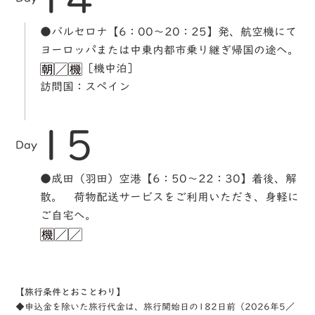
●バルセロナ【6：00～20：25】発、航空機にて
ヨーロッパまたは中東内都市乗り継ぎ帰国の途へ。
［機中泊］
訪問国：スペイン
15
Day
●成田（羽田）空港【6：50～22：30】着後、解
散。 荷物配送サービスをご利用いただき、身軽に
ご自宅へ。
【旅行条件とおことわり】
◆申込金を除いた旅行代金は、旅行開始日の182日前（2026年5／