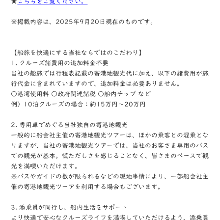
★
こちらをご覧ください。
※掲載内容は、2025年9月20日現在のものです。
【船旅を快適にする当社ならではのこだわり】
1. クルーズ諸費用の追加料金不要
当社の船旅では行程表記載の寄港地観光代に加え、以下の諸費用が旅
行代金に含まれていますので、追加料金は必要ありません。
○港湾使用料 ○政府関連諸税 ○船内チップ など
例）10泊クルーズの場合：約15万円～20万円
2. 専用車でめぐる当社独自の寄港地観光
一般的に船会社主催の寄港地観光ツアーは、ほかの乗客との混乗とな
りますが、当社の寄港地観光ツアーでは、当社のお客さま専用のバス
での観光が基本。慌ただしさを感じることなく、皆さまのペースで観
光を満喫いただけます。
※バスやガイドの数が限られるなどの現地事情により、一部船会社主
催の寄港地観光ツーアを利用する場合もございます。
3. 添乗員が同行し、船内生活をサポート
より快適で安心なクルーズライフを満喫していただけるよう、添乗員