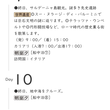
●終日、サルデーニャ島観光。謎多き先史遺跡
◎スー・ヌラージ・ディ・バルーミニで
は巨石文明の謎に迫ります。◎テラッツァ・ウンベ
ルトや◎円形闘技場など、ローマ時代の歴史薫る街
を散策します。
（発）9：00／（着）15：00
カリアリ（入港7：00／出港17：00）
［船中泊⑦］
訪問国：イタリア
10
Day
●終日、地中海をクルーズ。
［船中泊⑧］