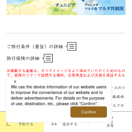
ご旅行条件（要旨）の詳細
旅行保険の詳細
※掲載する画像は、すべてイメージをより深めていただくためのもの
で、実際のツアーで訪問する場所、日照角度および天候を保証するも
のではありません。
【前日宿泊の利用予定空港ホテル】 ※該当コースは、各コースのツ
アースケジュールに記載しています
成田空港：ホテルマイステイズプレミア成田＜A＞、ホテル日航成田
＜A＞
羽田空港：ヴィラフォンテーヌグランド羽田空港＜A＞、羽田エクセ
ルホテル東急＜A＞
関西空港：ホテル日航関西空港＜A＞、オディシススイーツ大阪エア
ポートホテル＜A＞
このツアーを
お気に入りに
予約する
追加する
共有
●時間帯の目安