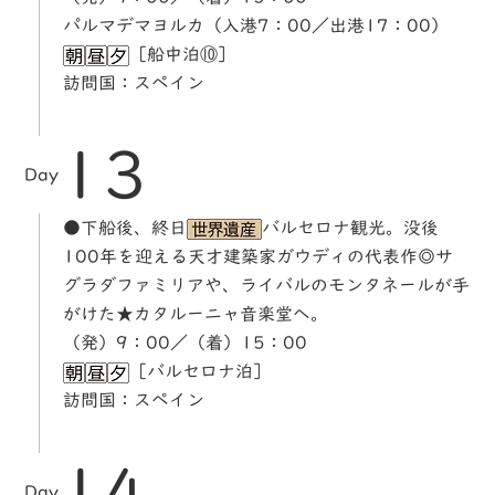
パルマデマヨルカ（入港7：00／出港17：00）
［船中泊⑩］
訪問国：スペイン
13
Day
●下船後、終日
バルセロナ観光。没後
100年を迎える天才建築家ガウディの代表作◎サ
グラダファミリアや、ライバルのモンタネールが手
がけた★カタルーニャ音楽堂へ。
（発）9：00／（着）15：00
［バルセロナ泊］
訪問国：スペイン
14
Day