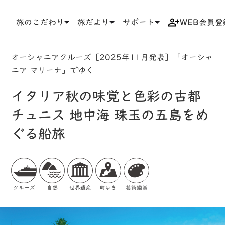
旅のこだわり
旅だより
サポート
WEB会員登
TOP
検索結果一覧
ツアー詳細
オーシャニアクルーズ［2025年11月発表］「オーシャ
ニア マリーナ」でゆく
イタリア秋の味覚と色彩の古都
チュニス 地中海 珠玉の五島をめ
ぐる船旅
クルーズ
自然
世界遺産
町歩き
芸術鑑賞