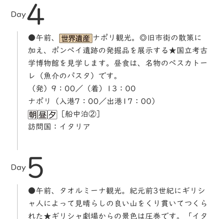
4
Day
●午前、
ナポリ観光。◎旧市街の散策に
加え、ポンペイ遺跡の発掘品を展示する★国立考古
学博物館を見学します。昼食は、名物のペスカトー
レ（魚介のパスタ）です。
（発）9：00／（着）13：00
ナポリ（入港7：00／出港17：00）
［船中泊②］
訪問国：イタリア
5
Day
●午前、タオルミーナ観光。紀元前3世紀にギリシ
ャ人によって見晴らしの良い山をくり貫いてつくら
れた★ギリシャ劇場からの景色は圧巻です。「イタ