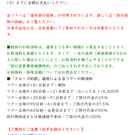
15）までに全額お支払いください。
当ツアーは「海外旅行保険」が付帯されています。詳しくは「旅行保
険の詳細」をご覧ください。
※海外在住の方、日本発着にてご参加されない方は対象外となりま
す。
■船旅のお取消料は、通常よりも早い時期から発生することとなり、
お取消料も高額となります。そこで、一定の条件（被保険者が3日以
上入院した場合など）により、お取消料を補てんすることができる
「旅行変更費用補償特約」のご加入をおすすめしております。
※保険料・保険金額についてはお問合せください。
■「クルーズ約款」適用による当ツアーの取消料
ツアー出発の181日前まで：無料
ツアー出発の180日前～121日前まで：お1人さま 116,300円
ツアー出発の120日前～91日前まで：ご旅行代金の25％
ツアー出発の90日前～61日前まで：ご旅行代金の37.5％
ツアー出発の60日前～出発当日まで：ご旅行代金の50％
旅行開始後または無連絡不参加：ご旅行代金の100％
【ご案内とご注意（必ずお読みください）】