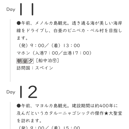
11
Day
●午前、メノルカ島観光。透き通る海が美しい海岸
線をドライブし、白亜のビニベカ・ベル村を目指し
ます。
（発）9：00／（着）13：00
マホン（入港7：00／出港17：00）
［船中泊⑨］
訪問国：スペイン
12
Day
●午前、マヨルカ島観光。建設期間は約400年に
及んだというカタルーニャゴシックの傑作★大聖堂
を訪れます。
（発）9：00／（着）15：00