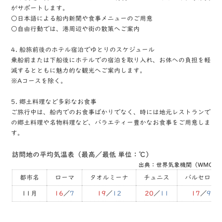
がサポートします。
○日本語による船内新聞や食事メニューのご用意
○自由行動では、港周辺や街の散策へご案内
4. 船旅前後のホテル宿泊でゆとりのスケジュール
乗船前または下船後にホテルでの宿泊を取り入れ、お体への負担を軽
減するとともに魅力的な観光へご案内します。
※Aコースを除く。
5. 郷土料理など多彩なお食事
ご旅行中は、船内でのお食事ばかりでなく、時には地元レストランで
の郷土料理や名物料理など、バラエティー豊かなお食事をご用意しま
す。
訪問地の平均気温表（最高／最低 単位：℃）
出典：世界気象機関（WMO）
都市名
ローマ
タオルミーナ
チュニス
バルセロナ
11月
16
／
7
19
／
12
20
／
11
17
／
9