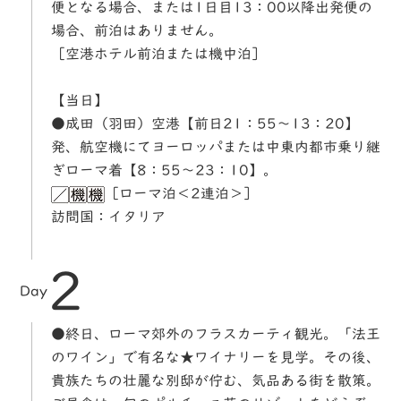
便となる場合、または1日目13：00以降出発便の
場合、前泊はありません。
［空港ホテル前泊または機中泊］
【当日】
●成田（羽田）空港【前日21：55～13：20】
発、航空機にてヨーロッパまたは中東内都市乗り継
ぎローマ着【8：55～23：10】。
［ローマ泊＜2連泊＞］
訪問国：イタリア
2
Day
●終日、ローマ郊外のフラスカーティ観光。「法王
のワイン」で有名な★ワイナリーを見学。その後、
貴族たちの壮麗な別邸が佇む、気品ある街を散策。