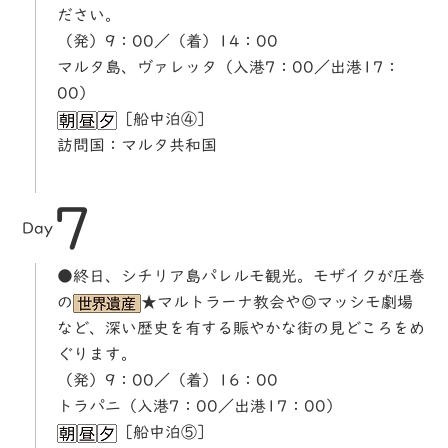
ださい。
（発）9：00／（着）14：00
マルタ島、ヴァレッタ（入港7：00／出港17：
00）
［船中泊④］
訪問国：マルタ共和国
7
Day
●終日、シチリア島パレルモ観光。モザイクが圧巻
の
★マルトラーナ教会や◎マッシモ劇場
など、深い歴史を有する賑やかな街の見どころをめ
ぐります。
（発）9：00／（着）16：00
トラパニ（入港7：00／出港17：00）
［船中泊⑤］