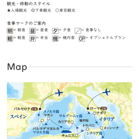
観光・移動のスタイル
★⼊場観光 ◎下⾞観光 ○⾞窓観光
⾷事マークのご案内
= 朝食
= 昼食
= ⼣食
= ⾷事なし
= 軽⾷
= 弁当
= 機内食
= オプショナルプラン
Map