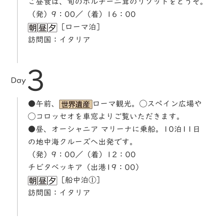
ご昼食は、旬のポルチーニ茸のリゾットをどうぞ。
（発）9：00／（着）16：00
［ローマ泊］
訪問国：イタリア
3
Day
●午前、
ローマ観光。◯スペイン広場や
◯コロッセオを車窓よりご覧いただきます。
●昼、オーシャニア マリーナに乗船。10泊11日
の地中海クルーズへ出発です。
（発）9：00／（着）12：00
チビタベッキア（出港19：00）
［船中泊①］
訪問国：イタリア