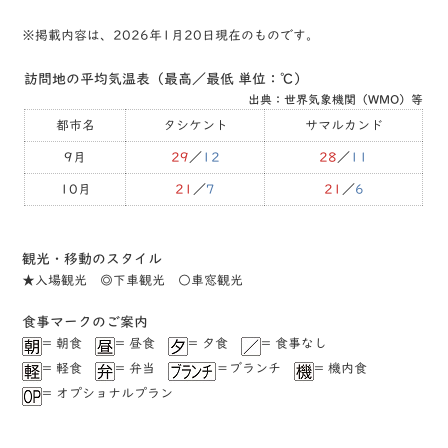
※掲載内容は、2026年1月20日現在のものです。
訪問地の平均気温表（最高／最低 単位：℃）
出典：世界気象機関（WMO）等
都市名
タシケント
サマルカンド
9月
29
／
12
28
／
11
10月
21
／
7
21
／
6
観光・移動のスタイル
★⼊場観光 ◎下⾞観光 ○⾞窓観光
⾷事マークのご案内
= 朝食
= 昼食
= ⼣食
= ⾷事なし
= 軽⾷
= 弁当
＝ブランチ
= 機内食
= オプショナルプラン