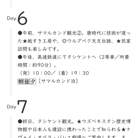
6
Day
●午前、サマルカンド観光②。唐時代に技術が渡っ
た★紙すき工房や、◎ウルグベク天文台跡、★民家
訪問も楽しみです。
●午後、高速鉄道にてタシケントへ（2等車／所要
時間：約90分）。
（発）10：00／（着）19：30
［サマルカンド泊］
7
Day
●終日、タシケント観光。★ウズベキスタン歴史博
物館や日本人も建設に携わったことで知られる★ナ
ヴォイ・オペラ・バレエ劇場へご案内します。ま