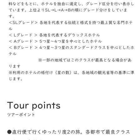
料などをもとに、ホテルを独自に選定し、グレード区分を行い表示し
ています。上位よりSL→L→A→Bの順にグレード分けをしていま
す。
＜SLグレード＞ 各地を代表する伝統と格式を持つ最上質な名門ホテ
ル
＜ Lグレード ＞ 各地を代表するデラックスホテル
＜ Aグレード ＞ 5つ星～4つ星を中心としたホテル
＜ Bグレード ＞ 4つ星～3つ星のスタンダードクラスを中心としたホ
テル
※一部の地域ではこのクラスが最高となる場合があ
ります
※利用のホテルの格付け（星の数）は、各地域の観光省等の基準に準
じます。
Tour points
ツアーポイント
●直行便で行くゆったり度2の旅。各都市で最良クラス