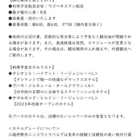
【旅行条件とおことわり】
●利用予定航空会社：ウズベキスタン航空
●最少催行人員：8名
●添乗員：同行いたします
●食事回数：朝6回、昼6回、夕7回（機内食を除く）
◆政府の公式行事、宗教的な祭日等により予告なく観光地が閉鎖され
る場合があります。また、高速鉄道は突然、スケジュールが変更とな
る場合があります。その場合は、観光順序の入れ替えや、代替観光へ
ご案内します。
【利用予定ホテルリスト】
◆タシケント：
ハイアット・リージェンシー＜L＞
【タシケントで随一の快適なデラックスホテル】
◆ブハラ：
メルキュール・オールドタウン＜A＞
【旧市街の玄関口に立地するスタイリッシュなホテル】
◆サマルカンド：
ヒルトン・リージェンシー＜L＞
【2023年改装オープンのホテル】
※ブハラのホテルは、浴槽のないシャワーのみの客室となります。
＜ホテルグレードについて＞
三越伊勢丹ニッコウトラベルでは長年の経験と信頼性の高い格付け資