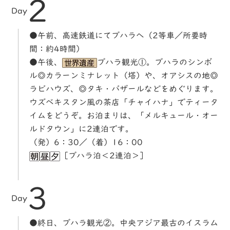
2
Day
●午前、高速鉄道にてブハラへ（2等車／所要時
間：約4時間）
●午後、
ブハラ観光①。ブハラのシンボ
ル◎カラーンミナレット（塔）や、オアシスの地◎
ラビハウズ、◎タキ・バザールなどをめぐります。
ウズベキスタン風の茶店「チャイハナ」でティータ
イムをどうぞ。お泊まりは、「メルキュール・オー
ルドタウン」に2連泊です。
（発）6：30／（着）16：00
［ブハラ泊＜2連泊＞］
3
Day
●終日、ブハラ観光②。中央アジア最古のイスラム