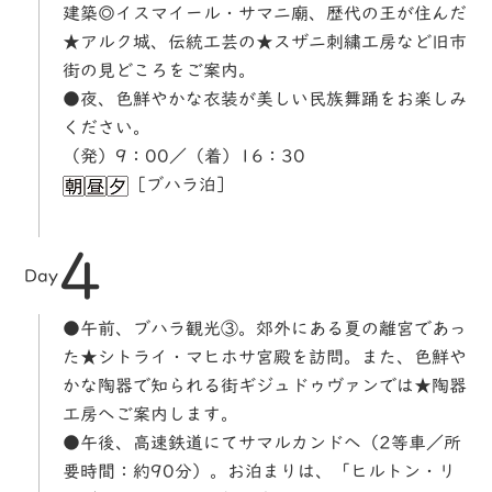
建築◎イスマイール・サマニ廟、歴代の王が住んだ
★アルク城、伝統工芸の★スザニ刺繍工房など旧市
街の見どころをご案内。
●夜、色鮮やかな衣装が美しい民族舞踊をお楽しみ
ください。
（発）9：00／（着）16：30
［ブハラ泊］
4
Day
●午前、ブハラ観光③。郊外にある夏の離宮であっ
た★シトライ・マヒホサ宮殿を訪問。また、色鮮や
かな陶器で知られる街ギジュドゥヴァンでは★陶器
工房へご案内します。
●午後、高速鉄道にてサマルカンドへ（2等車／所
要時間：約90分）。お泊まりは、「ヒルトン・リ