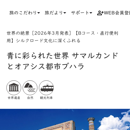
旅のこだわり
旅だより
サポート
WEB会員登
TOP
検索結果一覧
ツアー詳細
世界の絶景［2026年3月発表］【Bコース・直行便利
用】シルクロード文化に深くふれる
青に彩られた世界 サマルカンド
とオアシス都市ブハラ
世界遺産
自然
観光列車