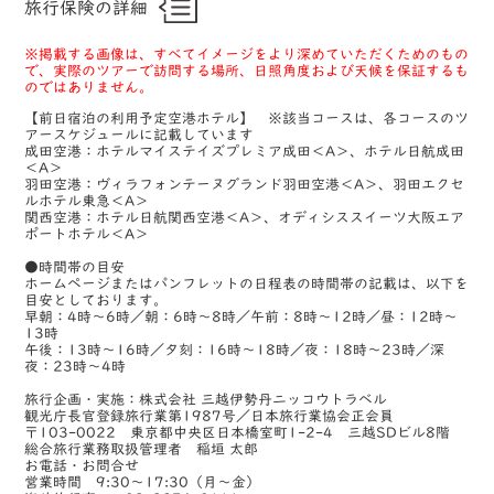
旅行保険の詳細
※掲載する画像は、すべてイメージをより深めていただくためのもの
で、実際のツアーで訪問する場所、日照角度および天候を保証するも
のではありません。
【前日宿泊の利用予定空港ホテル】 ※該当コースは、各コースのツ
アースケジュールに記載しています
成田空港：ホテルマイステイズプレミア成田＜A＞、ホテル日航成田
＜A＞
羽田空港：ヴィラフォンテーヌグランド羽田空港＜A＞、羽田エクセ
ルホテル東急＜A＞
関西空港：ホテル日航関西空港＜A＞、オディシススイーツ大阪エア
ポートホテル＜A＞
●時間帯の目安
ホームページまたはパンフレットの日程表の時間帯の記載は、以下を
目安としております。
早朝：4時～6時／朝：6時～8時／午前：8時～12時／昼：12時～
13時
午後：13時～16時／夕刻：16時～18時／夜：18時～23時／深
夜：23時～4時
旅行企画・実施：株式会社 三越伊勢丹ニッコウトラベル
観光庁長官登録旅行業第1987号／日本旅行業協会正会員
〒103-0022 東京都中央区日本橋室町1-2-4 三越SDビル8階
総合旅行業務取扱管理者 稲垣 太郎
お電話・お問合せ
営業時間 9:30～17:30（月～金）