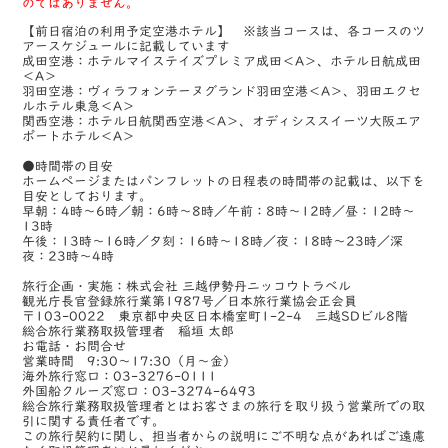
のではありません。
【前日宿泊の利用予定空港ホテル】 ※該当コースは、各コースのツ
アースケジュールに記載しています
成田空港：ホテルマイステイズプレミア成田＜A＞、ホテル日航成田
＜A＞
羽田空港：ヴィラフォンテーヌグランド羽田空港＜A＞、羽田エクセ
ルホテル東急＜A＞
関西空港：ホテル日航関西空港＜A＞、オディシススイーツ大阪エア
ポートホテル＜A＞
●時間帯の目安
ホームページまたはパンフレットの日程表の時間帯の記載は、以下を
目安としております。
早朝：4時～6時／朝：6時～8時／午前：8時～12時／昼：12時～
13時
午後：13時～16時／夕刻：16時～18時／夜：18時～23時／深
夜：23時～4時
旅行企画・実施：株式会社 三越伊勢丹ニッコウトラベル
観光庁長官登録旅行業第1987号／日本旅行業協会正会員
〒103-0022 東京都中央区日本橋室町1-2-4 三越SDビル8階
総合旅行業務取扱管理者 稲垣 太郎
お電話・お問合せ
営業時間 9:30～17:30（月～金）
海外旅行窓口：03-3276-0111
外国船クルーズ窓口：03-3274-6493
総合旅行業務取扱管理者とはお客さまの旅行を取り扱う営業所での取
引に関する責任者です。
この旅行契約に関し、担当者からの説明にご不明な点があればご遠慮