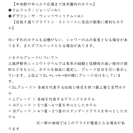
【中央駅や中心エア広場まで徒歩圏内のホテル】
◆リムリック：
ジョージ＜A＞
◆ダブリン：
ザ・ウィッツウィリアム＜A＞
【目抜き通りグラフトン・ストリートに至近の散策に便利なホテ
ル】
※いずれのホテルも浴槽がない、シャワーのみの客室となる場合があ
ります。またダブルベッドとなる場合があります。
＜ホテルグレードについて＞
三越伊勢丹ニッコウトラベルでは長年の経験と信頼性の高い格付け資
料などをもとに、ホテルを独自に選定し、グレード区分を行い表示し
ています。上位よりSL→L→A→Bの順にグレード分けをしていま
す。
＜SLグレード＞ 各地を代表する伝統と格式を持つ最上質な名門ホテ
ル
＜ Lグレード ＞ 各地を代表するデラックスホテル
＜ Aグレード ＞ 5つ星～4つ星を中心としたホテル
＜ Bグレード ＞ 4つ星～3つ星のスタンダードクラスを中心としたホ
テル
※一部の地域ではこのクラスが最高となる場合があ
ります