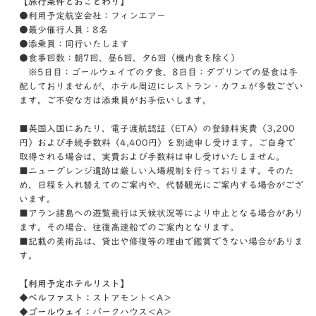
【旅行条件とおことわり】
●利用予定航空会社：フィンエアー
●最少催行人員：8名
●添乗員：同行いたします
●食事回数：朝7回、昼6回、夕6回（機内食を除く）
※5日目：ゴールウェイでの夕食、8日目：ダブリンでの昼食は手
配しておりませんが、ホテル周辺にレストラン・カフェが多数ござい
ます。ご不安な方は添乗員がお手伝いします。
■英国入国にあたり、電子渡航認証（ETA）の登録料実費（3,200
円）および手続手数料（4,400円）を別途申し受けます。ご自身で
取得される場合は、実費および手数料は申し受けいたしません。
■ニューグレンジ遺跡は厳しい入場規制を行っております。そのた
め、日程を入れ替えてのご案内や、代替観光にご案内する場合がござ
います。
■アラン諸島への遊覧飛行は天候状況等により中止となる場合があり
ます。その場合、往復高速船でのご案内となります。
■記載の美術品は、貸出や修復等の理由で鑑賞できない場合がありま
す。
【利用予定ホテルリスト】
◆ベルファスト：
ストアモント＜A＞
◆ゴールウェイ：
パークハウス＜A＞