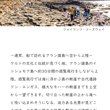
ジャイアンツ・コーズウェイ
～通常、船で訪れるアラン諸島へ空から上陸～
ケルトの文化と伝統が息づく地、アラン諸島のイ
ニシュモア島へ約30分間の遊覧飛行をしながら上
陸。遊覧飛行では海に浮かぶ島の断崖や古代遺跡
ドン・エンガス、雄大なモハーの断崖までを上空
から一望できます。切り立った断崖の上から海へ
と吸い込まれそうになる、迫力ある光景が見どこ