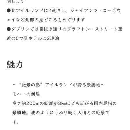
問します
●北アイルランドに2連泊し、ジャイアンツ・コーズウ
ェイなど北部の見どころもめぐります
●ダブリンでは目抜き通りのグラフトン・ストリート至
近の5つ星ホテルに2連泊
魅力
～“絶景の島”アイルランドが誇る景勝地～
モハーの断崖
高さ約200mの断崖が8㎞ほども延びる国内屈指の
景勝地。波のようにうねり続く大迫力の絶景で
す。