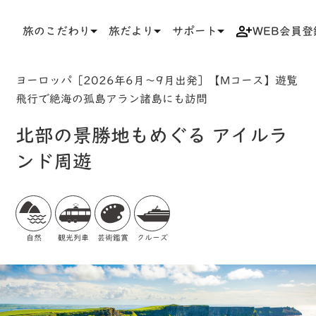
旅のこだわり
旅だより
サポート
WEB会員登
TOP
検索結果一覧
ツアー詳細
ヨーロッパ［2026年6月～9月出発］【Mコース】遊覧
飛行で絶海の孤島アラン諸島にも訪問
北部の景勝地もめぐる アイルラ
ンド周遊
自然
観光列車
芸術鑑賞
クルーズ