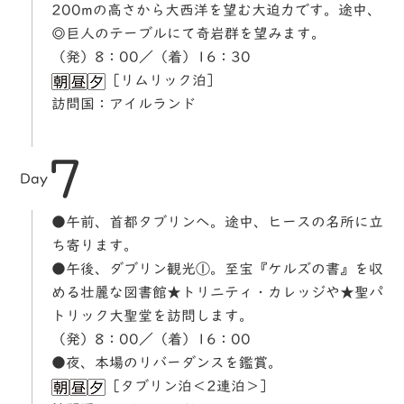
200mの高さから大西洋を望む大迫力です。途中、
◎巨人のテーブルにて奇岩群を望みます。
（発）8：00／（着）16：30
［リムリック泊］
訪問国：アイルランド
7
Day
●午前、首都タブリンへ。途中、ヒースの名所に立
ち寄ります。
●午後、ダブリン観光①。至宝『ケルズの書』を収
める壮麗な図書館★トリニティ・カレッジや★聖パ
トリック大聖堂を訪問します。
（発）8：00／（着）16：00
●夜、本場のリバーダンスを鑑賞。
［タブリン泊＜2連泊＞］