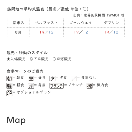
訪問地の平均気温表（最高／最低 単位：℃）
出典：世界気象機関（WMO）等
都市名
ベルファスト
ゴールウェイ
ダブリン
8月
19
／
12
19
／
12
19
／
12
観光・移動のスタイル
★⼊場観光 ◎下⾞観光 ○⾞窓観光
⾷事マークのご案内
= 朝食
= 昼食
= ⼣食
= ⾷事なし
= 軽⾷
= 弁当
＝ブランチ
= 機内食
= オプショナルプラン
Map