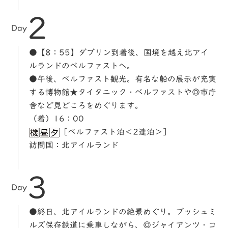
2
Day
●【8：55】ダブリン到着後、国境を越え北アイ
ルランドのベルファストへ。
●午後、ベルファスト観光。有名な船の展示が充実
する博物館★タイタニック・ベルファストや◎市庁
舎など見どころをめぐります。
（着）16：00
［ベルファスト泊＜2連泊＞］
訪問国：北アイルランド
3
Day
●終日、北アイルランドの絶景めぐり。ブッシュミ
ルズ保存鉄道に乗車しながら、◎ジャイアンツ・コ