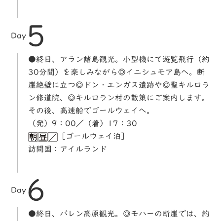
5
Day
●終日、アラン諸島観光。小型機にて遊覧飛行（約
30分間）を楽しみながら◎イニシュモア島へ。断
崖絶壁に立つ◎ドン・エンガス遺跡や◎聖キルロラ
ン修道院、◎キルロラン村の散策にご案内します。
その後、高速船でゴールウェイへ。
（発）9：00／（着）17：30
［ゴールウェイ泊］
訪問国：アイルランド
6
Day
●終日、バレン高原観光。◎モハーの断崖では、約