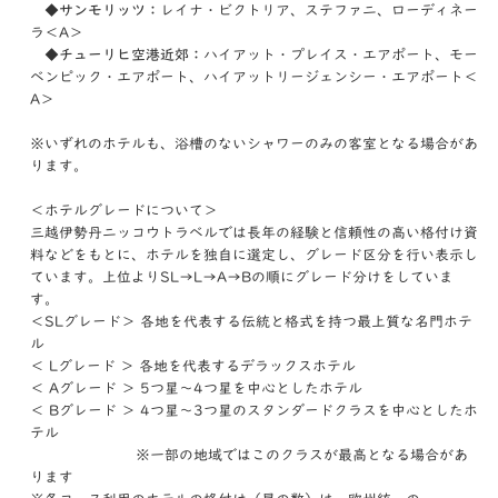
◆サンモリッツ：
レイナ・ビクトリア、ステファニ、ローディネー
ラ＜A＞
◆チューリヒ空港近郊：
ハイアット・プレイス・エアポート、モー
ベンピック・エアポート、ハイアットリージェンシー・エアポート＜
A＞
※いずれのホテルも、浴槽のないシャワーのみの客室となる場合があ
ります。
＜ホテルグレードについて＞
三越伊勢丹ニッコウトラベルでは長年の経験と信頼性の高い格付け資
料などをもとに、ホテルを独自に選定し、グレード区分を行い表示し
ています。上位よりSL→L→A→Bの順にグレード分けをしていま
す。
＜SLグレード＞ 各地を代表する伝統と格式を持つ最上質な名門ホテ
ル
＜ Lグレード ＞ 各地を代表するデラックスホテル
＜ Aグレード ＞ 5つ星～4つ星を中心としたホテル
＜ Bグレード ＞ 4つ星～3つ星のスタンダードクラスを中心としたホ
テル
※一部の地域ではこのクラスが最高となる場合があ
ります