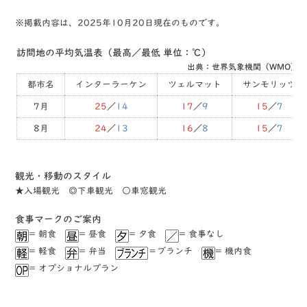
※掲載内容は、2025年10月20日現在のものです。
訪問地の平均気温表（最高／最低 単位：℃）
出典：世界気象機関（WMO）
都市名
インターラーケン
ツェルマット
サンモリッツ
7月
25
／
14
17
／
9
15
／
7
8月
24
／
13
16
／
8
15
／
7
観光・移動のスタイル
★⼊場観光 ◎下⾞観光 ○⾞窓観光
⾷事マークのご案内
= 朝食
= 昼食
= ⼣食
= ⾷事なし
= 軽⾷
= 弁当
＝ブランチ
= 機内食
= オプショナルプラン