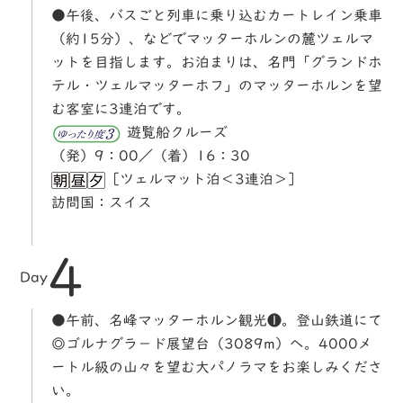
●午後、バスごと列車に乗り込むカートレイン乗車
（約15分）、などでマッターホルンの麓ツェルマ
ットを目指します。お泊まりは、名門「グランドホ
テル・ツェルマッターホフ」のマッターホルンを望
む客室に3連泊です。
遊覧船クルーズ
（発）9：00／（着）16：30
［ツェルマット泊＜3連泊＞］
訪問国：スイス
4
Day
●午前、名峰マッターホルン観光❶。登山鉄道にて
◎ゴルナグラ－ド展望台（3089m）へ。4000メ
ートル級の山々を望む大パノラマをお楽しみくださ
い。