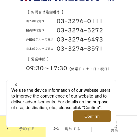
［ お問合せ電話番号 ］
03-3276-0111
海外旅行窓口
03-3274-5272
国内旅行窓口
03-3274-6493
外国船クルーズ窓口
03-3274-8591
日本船クルーズ窓口
［ 営業時間 ］
09:30〜17:30
（休業日：土・日・祝日）
企業情報
IR情報
採用情報
プライバシーポリシー / Privacy policy
Cookieポリシー / Cookie policy
約款・旅行条件書・旅行保険・利用規約
Tailor-made Tour in Japan
サイトマップ
このツアーを
お気に入りに
特定商取引法に基づく表示
予約する
追加する
共有