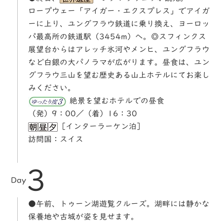
ロープウェー「アイガー・エクスプレス」でアイガ
ーに上り、ユングフラウ鉄道に乗り換え、ヨーロッ
パ最高所の鉄道駅（3454m）へ。◎スフィンクス
展望台からはアレッチ氷河やメンヒ、ユングフラウ
など白銀の大パノラマが広がります。昼食は、ユン
グフラウ三山を望む歴史ある山上ホテルにてお楽し
みください。
絶景を望むホテルでの昼食
（発）9：00／（着）16：30
［インターラーケン泊］
訪問国：スイス
3
Day
●午前、トゥーン湖遊覧クルーズ。湖畔には静かな
保養地や古城が姿を見せます。