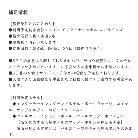
補足情報
【旅行条件とおことわり】
●利用予定航空会社：スイス インターナショナル エアラインズ
●最少催行人員：各回6名
●添乗員：同行いたします
●食事回数：朝8回、昼6回、夕7回（機内食を除く）
■5日目の昼食は手配しておりませんが、市内や展望台にカフェやレ
ストランが多数ございます。ご不安な方は添乗員がお手伝いします。
■6日目の夕食はサンドイッチなどの軽食を予定しております。
■天候により山岳観光を中止または日程入替にてご案内する場合があ
ります。
【利用予定ホテル】
◆インターラーケン：
グランドホテル・ボーリヴァージ、ロイヤ
ル・サンジョルジュ・Mギャラリー＜A＞
◆ツェルマット：
グランドホテル・ツェルマッターホフ＜L＞
【街を代表する老舗ホテルのマッターホルンが見える客室】
※山が見える客室とは、バルコニーや窓側から見る場合を含みま
す。