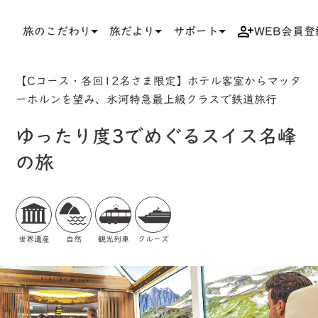
旅のこだわり
旅だより
サポート
WEB会員登
TOP
検索結果一覧
ツアー詳細
【Cコース・各回12名さま限定】ホテル客室からマッタ
ーホルンを望み、氷河特急最上級クラスで鉄道旅行
ゆったり度3でめぐるスイス名峰
の旅
世界遺産
自然
観光列車
クルーズ