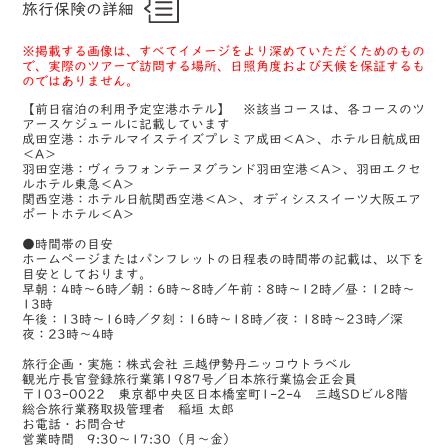
旅行保険の詳細
※掲載する画像は、すべてイメージをより深めていただくためのもの
で、実際のツアーで訪問する場所、日照角度および天候を保証するも
のではありません。
【前日宿泊の利用予定空港ホテル】 ※該当コースは、各コースのツ
アースケジュールに記載しています
成田空港：ホテルマイステイズプレミア成田＜A＞、ホテル日航成田
＜A＞
羽田空港：ヴィラフォンテーヌグランド羽田空港＜A＞、羽田エクセ
ルホテル東急＜A＞
関西空港：ホテル日航関西空港＜A＞、オディシススイーツ大阪エア
ポートホテル＜A＞
●時間帯の目安
ホームページまたはパンフレットの日程表の時間帯の記載は、以下を
目安としております。
早朝：4時～6時／朝：6時～8時／午前：8時～12時／昼：12時～
13時
午後：13時～16時／夕刻：16時～18時／夜：18時～23時／深
夜：23時～4時
旅行企画・実施：株式会社 三越伊勢丹ニッコウトラベル
観光庁長官登録旅行業第1987号／日本旅行業協会正会員
〒103-0022 東京都中央区日本橋室町1-2-4 三越SDビル8階
総合旅行業務取扱管理者 稲垣 太郎
お電話・お問合せ
営業時間 9:30～17:30（月～金）