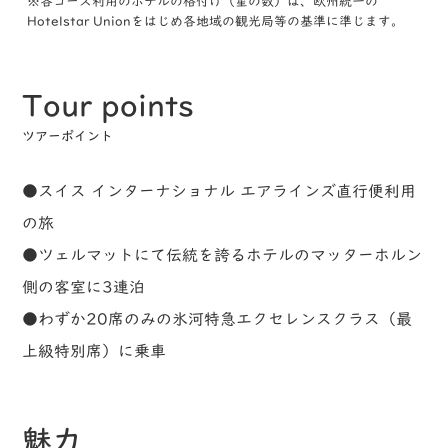
※各コース利用のホテルの格付け（星の数）は、欧州統一の
Hotelstar Unionをはじめ各地域の観光局等の基準に準じます。
Tour points
ツアーポイント
●スイス インターナショナル エアラインズ直行便利用
の旅
●ツェルマットにて伝統を誇るホテルのマッターホルン
側の客室に3連泊
●わずか20席のみの氷河特急エクセレンスクラス（最
上級特別席）に乗車
魅力