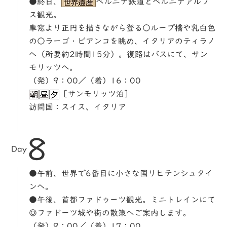
●終日、
ベルニナ鉄道とベルニナアルプ
ス観光。
車窓より正円を描きながら登る○ループ橋や乳白色
の○ラーゴ・ビアンコを眺め、イタリアのティラノ
へ（所要約2時間15分）。復路はバスにて、サン
モリッツへ。
（発）9：00／（着）16：00
［サンモリッツ泊］
訪問国：スイス、イタリア
8
Day
●午前、世界で6番目に小さな国リヒテンシュタイ
ンへ。
●午後、首都ファドゥーツ観光。ミニトレインにて
◎ファドーツ城や街の散策へご案内します。
（発）9：00／（着）17：00