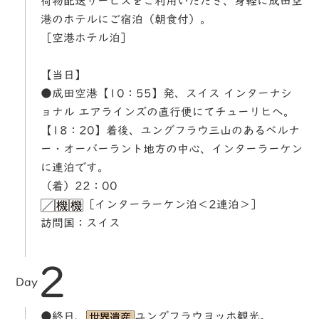
荷物配送サービスをご利用いただき、身軽に成田空
港のホテルにご宿泊（朝食付）。
［空港ホテル泊］
【当日】
●成田空港【10：55】発、スイス インターナシ
ョナル エアラインズの直行便にてチューリヒへ。
【18：20】着後、ユングフラウ三山のあるベルナ
ー・オーバーラント地方の中心、インターラーケン
に連泊です。
（着）22：00
［インターラーケン泊＜2連泊＞］
訪問国：スイス
2
Day
●終日、
ユングフラウヨッホ観光。