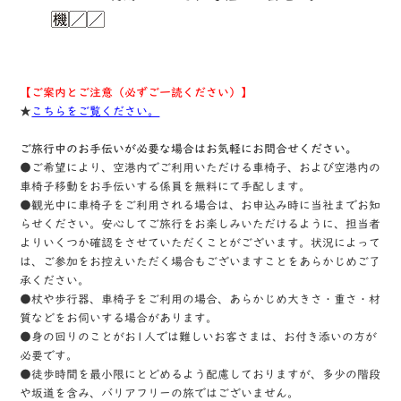
【ご案内とご注意（必ずご一読ください）】
★
こちらをご覧ください。
ご旅行中のお手伝いが必要な場合はお気軽にお問合せください。
●ご希望により、空港内でご利用いただける車椅子、および空港内の
車椅子移動をお手伝いする係員を無料にて手配します。
●観光中に車椅子をご利用される場合は、お申込み時に当社までお知
らせください。安心してご旅行をお楽しみいただけるように、担当者
よりいくつか確認をさせていただくことがございます。状況によって
は、ご参加をお控えいただく場合もございますことをあらかじめご了
承ください。
●杖や歩行器、車椅子をご利用の場合、あらかじめ大きさ・重さ・材
質などをお伺いする場合があります。
●身の回りのことがお1人では難しいお客さまは、お付き添いの方が
必要です。
●徒歩時間を最小限にとどめるよう配慮しておりますが、多少の階段
や坂道を含み、バリアフリーの旅ではございません。