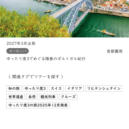
2027年3月出発
首都圏発
ヨーロッパ
ゆったり度3でめぐる陽春のポルトガル紀行
〈 関連タグでツアーを探す 〉
和の旅
ゆったり度3
スイス
イタリア
リヒテンシュタイン
世界遺産
自然
観光列車
クルーズ
ゆったり度3の旅2025年12月発表