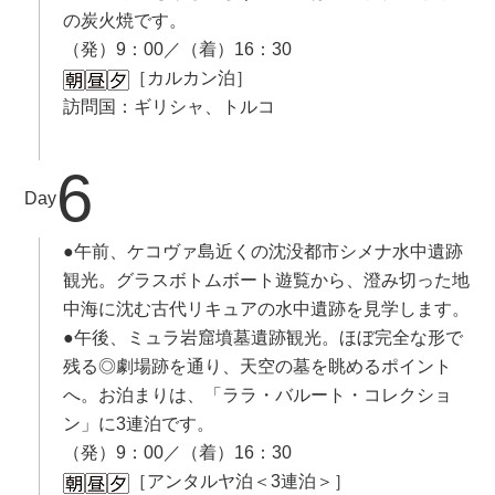
の炭火焼です。
（発）9：00／（着）16：30
［カルカン泊］
訪問国：ギリシャ、トルコ
6
Day
●午前、ケコヴァ島近くの沈没都市シメナ水中遺跡
観光。グラスボトムボート遊覧から、澄み切った地
中海に沈む古代リキュアの水中遺跡を見学します。
●午後、ミュラ岩窟墳墓遺跡観光。ほぼ完全な形で
残る◎劇場跡を通り、天空の墓を眺めるポイント
へ。お泊まりは、「ララ・バルート・コレクショ
ン」に3連泊です。
（発）9：00／（着）16：30
［アンタルヤ泊＜3連泊＞］