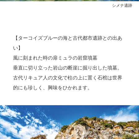
シメナ遺跡
【ターコイズブルーの海と古代都市遺跡との出あ
い】
風に刻まれた時の扉ミュラの岩窟墳墓
垂直に切り立った岩山の断崖に掘り出した墳墓。
古代リキュア人の文化で柱の上に置く石棺は世界
的にも珍しく、興味をひかれます。