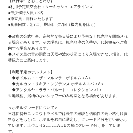
【旅行条件とおことわり】
●利用予定航空会社：ターキッシュ エアラインズ
●最少催行人員：8名
●添乗員：同行いたします
●食事回数：朝7回、昼8回、夕7回（機内食を除く）
◆政府の公式行事、宗教的な祭日等により予告なく観光地が閉鎖され
る場合があります。その場合は、観光順序の入替や、代替観光へご案
内する場合があります。
◆メイス島の青の洞窟は天候や波の状況により入場できない場合、代
替観光にご案内します。
【利用予定ホテルリスト】
◆ボドルム：
：ザ・マルマラ・ボドルム＜A＞
◆カルカン：
リキア・レジデンス ホテル＆スパ＜A＞
◆アンタルヤ：
ララ・バルート・コレクション＜L＞
※地域柄、浴槽のないシャワーのみ客室となる場合があります。
＜ホテルグレードについて＞
三越伊勢丹ニッコウトラベルでは長年の経験と信頼性の高い格付け資
料などをもとに、ホテルを独自に選定し、グレード区分を行い表示し
ています。上位よりSL→L→A→Bの順にグレード分けをしていま
す。