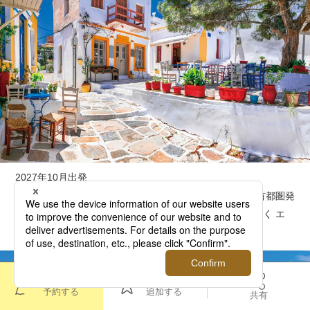
2027年10月出発
首都圏発
ヨーロッパ
中近東
神話、伝説、祈り まだ見ぬ魅力を探して 定番の一歩先ゆく エ
ーゲ海新発見クルーズ
このツアーを
お気に入りに
予約する
追加する
共有