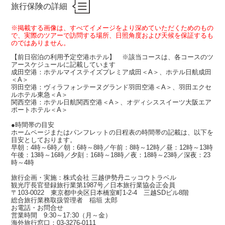
旅行保険の詳細
※掲載する画像は、すべてイメージをより深めていただくためのもの
で、実際のツアーで訪問する場所、日照角度および天候を保証するも
のではありません。
【前日宿泊の利用予定空港ホテル】 ※該当コースは、各コースのツ
アースケジュールに記載しています
成田空港：ホテルマイステイズプレミア成田＜A＞、ホテル日航成田
＜A＞
羽田空港：ヴィラフォンテーヌグランド羽田空港＜A＞、羽田エクセ
ルホテル東急＜A＞
関西空港：ホテル日航関西空港＜A＞、オディシススイーツ大阪エア
ポートホテル＜A＞
●時間帯の目安
ホームページまたはパンフレットの日程表の時間帯の記載は、以下を
目安としております。
早朝：4時～6時／朝：6時～8時／午前：8時～12時／昼：12時～13時
午後：13時～16時／夕刻：16時～18時／夜：18時～23時／深夜：23
時～4時
旅行企画・実施：株式会社 三越伊勢丹ニッコウトラベル
観光庁長官登録旅行業第1987号／日本旅行業協会正会員
〒103-0022 東京都中央区日本橋室町1-2-4 三越SDビル8階
総合旅行業務取扱管理者 稲垣 太郎
お電話・お問合せ
営業時間 9:30～17:30（月～金）
海外旅行窓口：03-3276-0111