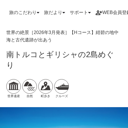
旅のこだわり
旅だより
サポート
WEB会員登
TOP
検索結果一覧
ツアー詳細
世界の絶景［2026年3月発表］【Hコース】紺碧の地中
海と古代遺跡が出あう
南トルコとギリシャの2島めぐ
り
世界遺産
自然
町歩き
クルーズ