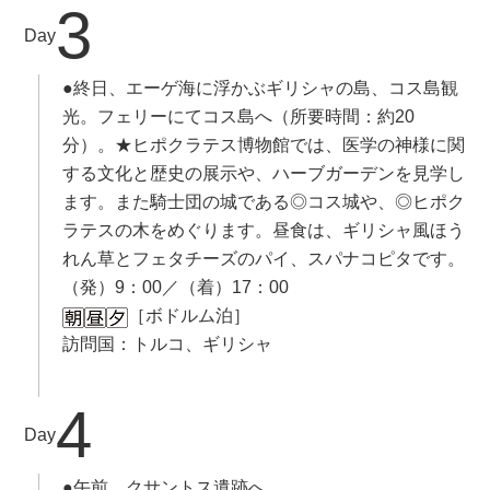
3
Day
●終日、エーゲ海に浮かぶギリシャの島、コス島観
光。フェリーにてコス島へ（所要時間：約20
分）。★ヒポクラテス博物館では、医学の神様に関
する文化と歴史の展示や、ハーブガーデンを見学し
ます。また騎士団の城である◎コス城や、◎ヒポク
ラテスの木をめぐります。昼食は、ギリシャ風ほう
れん草とフェタチーズのパイ、スパナコピタです。
（発）9：00／（着）17：00
［ボドルム泊］
訪問国：トルコ、ギリシャ
4
Day
●午前、クサントス遺跡へ。