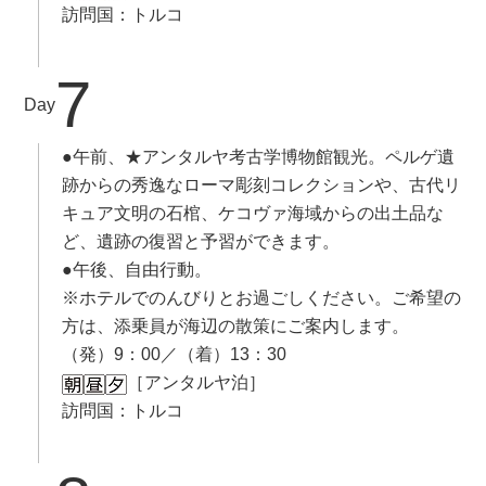
訪問国：トルコ
7
Day
●午前、★アンタルヤ考古学博物館観光。ペルゲ遺
跡からの秀逸なローマ彫刻コレクションや、古代リ
キュア文明の石棺、ケコヴァ海域からの出土品な
ど、遺跡の復習と予習ができます。
●午後、自由行動。
※ホテルでのんびりとお過ごしください。ご希望の
方は、添乗員が海辺の散策にご案内します。
（発）9：00／（着）13：30
［アンタルヤ泊］
訪問国：トルコ