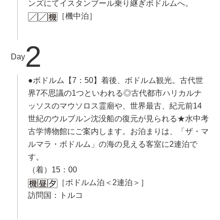
ンズにてイスタンブール乗り継ぎボドルムへ。
［機中泊］
2
Day
●ボドルム【7：50】着後、ボドルム観光。古代世
界7不思議の1つといわれる◎古代都市ハリカルナ
ッソスのマウソロス霊廟や、世界最古、紀元前14
世紀のウルブルン沈没船の復元が見られる★水中考
古学博物館にご案内します。お泊まりは、「ザ・マ
ルマラ・ボドルム」の海の見える客室に2連泊で
す。
（着）15：00
［ボドルム泊＜2連泊＞］
訪問国：トルコ