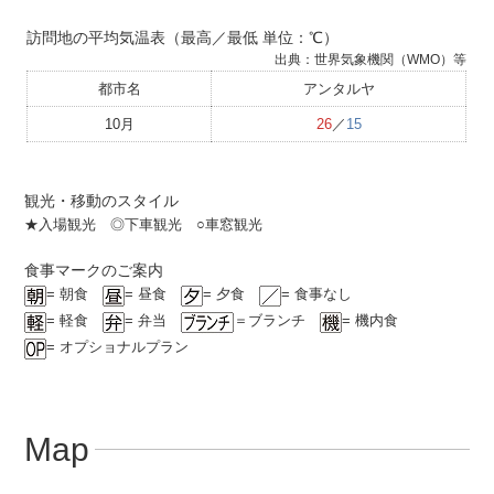
訪問地の平均気温表（最高／最低 単位：℃）
出典：世界気象機関（WMO）等
都市名
アンタルヤ
10月
26
／
15
観光・移動のスタイル
★⼊場観光 ◎下⾞観光 ○⾞窓観光
⾷事マークのご案内
= 朝食
= 昼食
= ⼣食
= ⾷事なし
= 軽⾷
= 弁当
＝ブランチ
= 機内食
= オプショナルプラン
Map