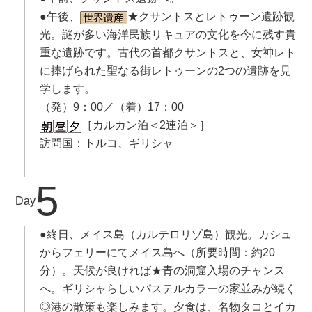
●午後、
★クサントスとレトゥーン遺跡観
光。謎が多い海洋民族リキュアの文化を今に残す貴
重な遺跡です。古代の首都クサントスと、女神レト
に捧げられた聖なる街レトゥーンの2つの遺跡を見
学します。
（発）9：00／（着）17：00
［カルカン泊＜2連泊＞］
訪問国：トルコ、ギリシャ
5
Day
●終日、メイス島（カルテロリゾ島）観光。カシュ
からフェリーにてメイス島へ（所要時間：約20
分）。天候が良ければ★青の洞窟入場のチャンス
へ。ギリシャらしいパステルカラーの家並みが続く
◎港の散策も楽しみます。夕食は、名物タコとイカ