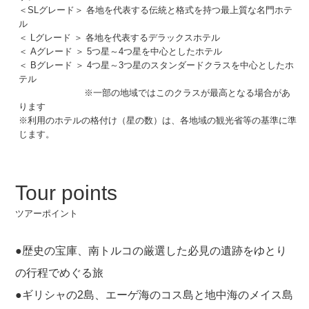
＜SLグレード＞ 各地を代表する伝統と格式を持つ最上質な名門ホテ
ル
＜ Lグレード ＞ 各地を代表するデラックスホテル
＜ Aグレード ＞ 5つ星～4つ星を中心としたホテル
＜ Bグレード ＞ 4つ星～3つ星のスタンダードクラスを中心としたホ
テル
※一部の地域ではこのクラスが最高となる場合があ
ります
※利用のホテルの格付け（星の数）は、各地域の観光省等の基準に準
じます。
Tour points
ツアーポイント
●歴史の宝庫、南トルコの厳選した必見の遺跡をゆとり
の行程でめぐる旅
●ギリシャの2島、エーゲ海のコス島と地中海のメイス島