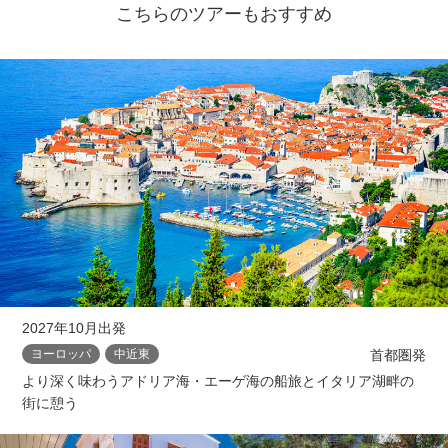
こちらのツアーもおすすめ
2027年10月出発
首都圏発
ヨーロッパ
中近東
より深く味わうアドリア海・エーゲ海の船旅とイタリア湖畔の
街に憩う