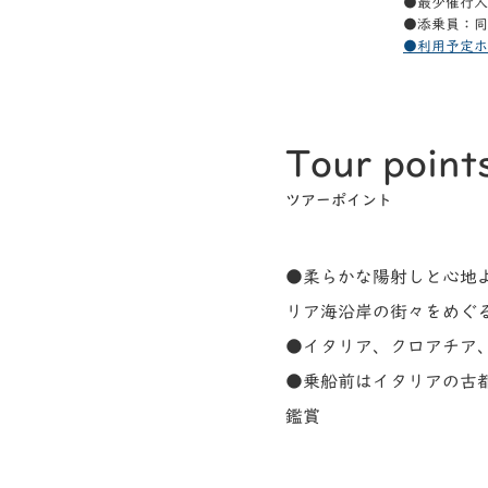
●最少催行人
●添乗員：同
●利用予定ホ
Tour point
ツアーポイント
●柔らかな陽射しと心地
リア海沿岸の街々をめぐ
●イタリア、クロアチア
●乗船前はイタリアの古
鑑賞