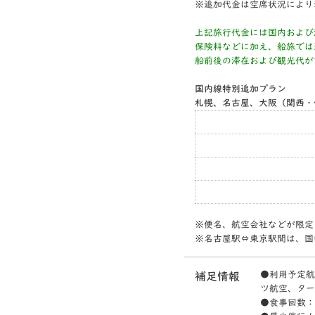
※追加代金は空席状況により
上記旅行代金には国内および
保険料などに加え、船旅では
船前後の滞在および観光代が
国内線特別追加プラン
札幌、名古屋、大阪（関西・
※便名、航空会社などが限定
※名古屋駅⇔東京駅間は、国
●利用予定航
補足情報
ツ航空、ター
●食事回数：