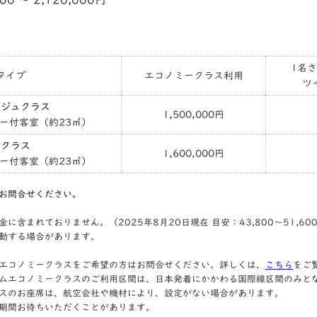
000 〜 2,120,000円
1名
タイプ
エコノミークラス利用
ツ
ルジュクラス
1,500,000円
ー付客室（約23㎡）
アクラス
1,600,000円
ー付客室（約23㎡）
お問合せください。
に含まれておりません。（2025年8月20日現在 目安：43,800～51,6
動する場合があります。
エコノミークラスをご希望の方はお問合せください。詳しくは、
こちら
をご
ムエコノミークラスのご利用区間は、日本発着にかかわる国際線区間のみと
スのお座席は、航空会社や機材により、設定がない場合があります。
期間お待ちいただくことがあります。