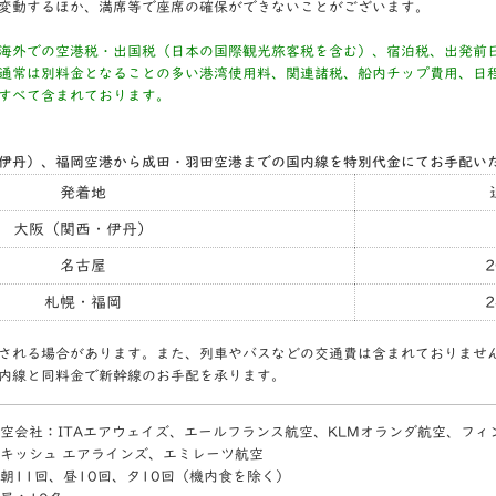
変動するほか、満席等で座席の確保ができないことがございます。
海外での空港税・出国税（日本の国際観光旅客税を含む）、宿泊税、出発前
通常は別料金となることの多い港湾使用料、関連諸税、船内チップ費用、日
すべて含まれております。
伊丹）、福岡空港から成田・羽田空港までの国内線を特別代金にてお手配い
発着地
大阪（関西・伊丹）
名古屋
2
札幌・福岡
2
される場合があります。また、列車やバスなどの交通費は含まれておりませ
内線と同料金で新幹線のお手配を承ります。
空会社：ITAエアウェイズ、エールフランス航空、KLMオランダ航空、フィ
キッシュ エアラインズ、エミレーツ航空
朝11回、昼10回、夕10回（機内食を除く）