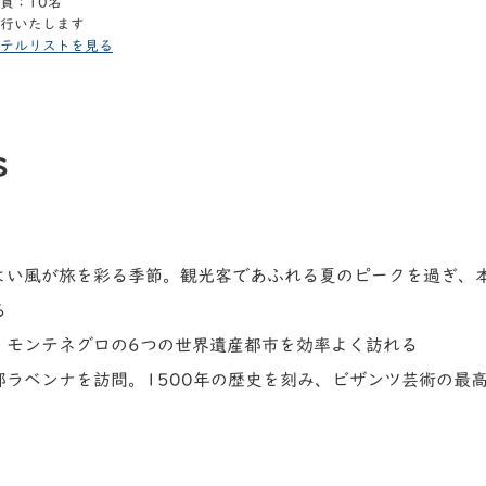
員：10名
行いたします
テルリストを見る
s
よい風が旅を彩る季節。観光客であふれる夏のピークを過ぎ、
る
、モンテネグロの6つの世界遺産都市を効率よく訪れる
都ラベンナを訪問。1500年の歴史を刻み、ビザンツ芸術の最