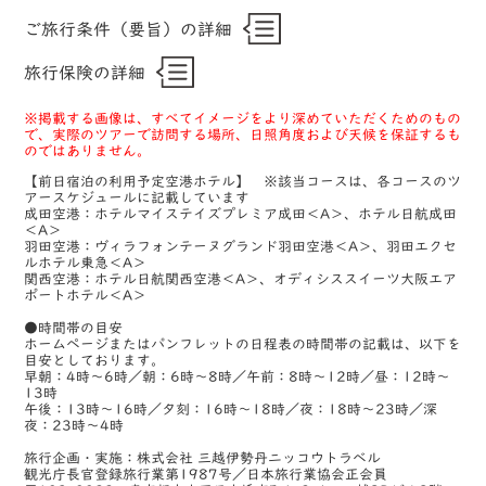
ご旅行条件（要旨）の詳細
旅行保険の詳細
※掲載する画像は、すべてイメージをより深めていただくためのもの
で、実際のツアーで訪問する場所、日照角度および天候を保証するも
のではありません。
【前日宿泊の利用予定空港ホテル】 ※該当コースは、各コースのツ
アースケジュールに記載しています
成田空港：ホテルマイステイズプレミア成田＜A＞、ホテル日航成田
＜A＞
羽田空港：ヴィラフォンテーヌグランド羽田空港＜A＞、羽田エクセ
ルホテル東急＜A＞
関西空港：ホテル日航関西空港＜A＞、オディシススイーツ大阪エア
ポートホテル＜A＞
●時間帯の目安
ホームページまたはパンフレットの日程表の時間帯の記載は、以下を
目安としております。
早朝：4時～6時／朝：6時～8時／午前：8時～12時／昼：12時～
13時
午後：13時～16時／夕刻：16時～18時／夜：18時～23時／深
夜：23時～4時
旅行企画・実施：株式会社 三越伊勢丹ニッコウトラベル
観光庁長官登録旅行業第1987号／日本旅行業協会正会員