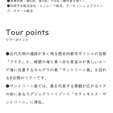
●食事回数：朝5回、昼5回、夕4回（機内食を除く）
●利用予定航空会社：エミレーツ航空、ターキッシュ エアライン
ズ、カタール航空
Tour points
ツアーポイント
●古代文明の遺跡が多く残る歴史的都市ギリシャの首都
「アテネ」と、紺碧の海と真っ白な家並みが美しいエー
ゲ海に位置するカルデラの島「サントリーニ島」を訪れ
る8日間のツアーです。
●サントリーニ島では、島を代表する景観が広がるイア
の街にあるラグジュアリーリゾート「カティキエス・サ
ントリーニ」に滞在。