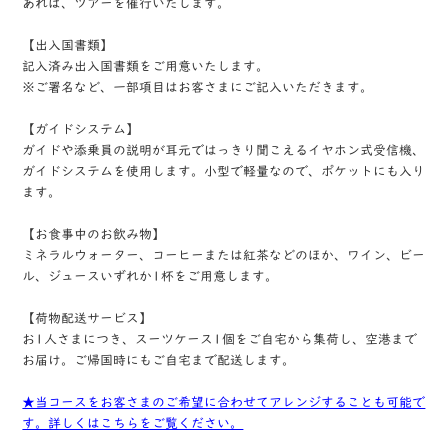
あれば、ツアーを催行いたします。
【出入国書類】
記入済み出入国書類をご用意いたします。
※ご署名など、一部項目はお客さまにご記入いただきます。
【ガイドシステム】
ガイドや添乗員の説明が耳元ではっきり聞こえるイヤホン式受信機、
ガイドシステムを使用します。小型で軽量なので、ポケットにも入り
ます。
【お食事中のお飲み物】
ミネラルウォーター、コーヒーまたは紅茶などのほか、ワイン、ビー
ル、ジュースいずれか1杯をご用意します。
【荷物配送サービス】
お1人さまにつき、スーツケース1個をご自宅から集荷し、空港まで
お届け。ご帰国時にもご自宅まで配送します。
★当コースをお客さまのご希望に合わせてアレンジすることも可能で
す。詳しくはこちらをご覧ください。