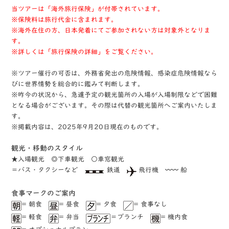
当ツアーは「海外旅行保険」が付帯されています。
※保険料は旅行代金に含まれます。
※海外在住の方、日本発着にてご参加されない方は対象外となりま
す。
※詳しくは「旅行保険の詳細」をご覧ください。
※ツアー催行の可否は、外務省発出の危険情報、感染症危険情報なら
びに世界情勢を総合的に鑑みて判断します。
※昨今の状況から、急遽予定の観光箇所の入場が入場制限などで困難
となる場合がございます。その際は代替の観光箇所へご案内いたしま
す。
※掲載内容は、2025年9月20日現在のものです。
観光・移動のスタイル
★⼊場観光 ◎下⾞観光 ○車窓観光
＝バス・タクシーなど
鉄道
⾶⾏機 〰〰 船
⾷事マークのご案内
= 朝食
= 昼食
= ⼣食
= ⾷事なし
= 軽⾷
= 弁当
＝ブランチ
= 機内食