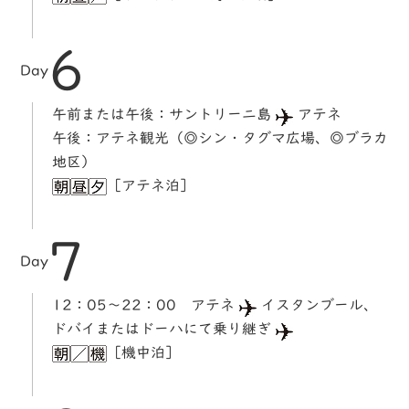
6
Day
午前または午後：サントリーニ島
アテネ
午後：アテネ観光（◎シン・タグマ広場、◎ブラカ
地区）
［アテネ泊］
7
Day
12：05～22：00 アテネ
イスタンブール、
ドバイまたはドーハにて乗り継ぎ
［機中泊］