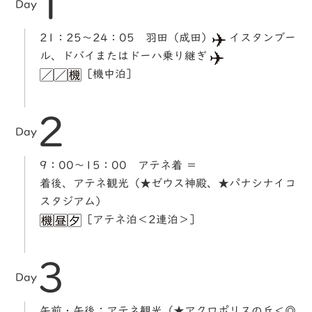
1
Day
21：25～24：05 羽田（成田）
イスタンブー
ル、ドバイまたはドーハ乗り継ぎ
［機中泊］
2
Day
9：00～15：00 アテネ着 ＝
着後、アテネ観光（★ゼウス神殿、★パナシナイコ
スタジアム）
［アテネ泊＜2連泊＞］
3
Day
午前・午後：アテネ観光（★アクロポリスの丘＜◎