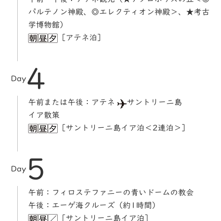
パルテノン神殿、◎エレクティオン神殿＞、★考古
学博物館）
［アテネ泊］
4
Day
午前または午後：アテネ
サントリーニ島
イア散策
［サントリーニ島イア泊＜2連泊＞］
5
Day
午前：フィロステファニーの青いドームの教会
午後：エーゲ海クルーズ（約1時間）
［サントリーニ島イア泊］