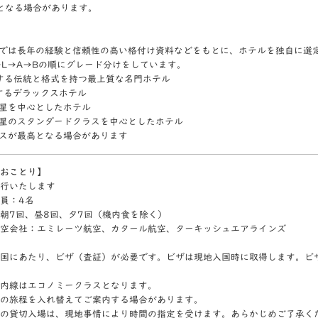
となる場合があります。
では長年の経験と信頼性の高い格付け資料などをもとに、ホテルを独自に選
→L→A→Bの順にグレード分けをしています。
表する伝統と格式を持つ最上質な名門ホテル
表するデラックスホテル
4つ星を中心としたホテル
3つ星のスタンダードクラスを中心としたホテル
スが最高となる場合があります
おことり】
行いたします
員：4名
朝7回、昼8回、夕7回（機内食を除く）
空会社：エミレーツ航空、カタール航空、ターキッシュエアラインズ
国にあたり、ビザ（査証）が必要です。ビザは現地入国時に取得します。ビ
内線はエコノミークラスとなります。
の旅程を入れ替えてご案内する場合があります。
の貸切入場は、現地事情により時間の指定を受けます。あらかじめご了承く