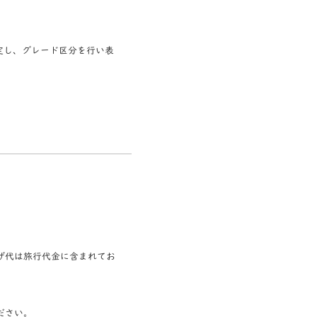
定し、グレード区分を行い表
ザ代は旅行代金に含まれてお
ださい。