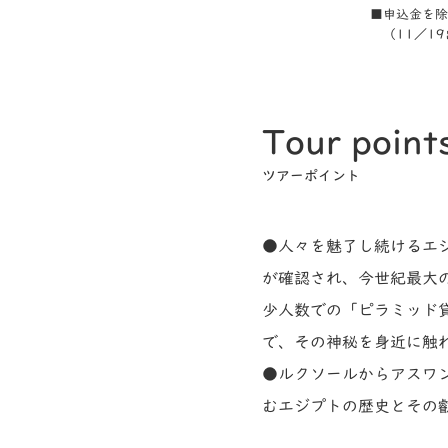
■申込金を除
（11／19
Tour point
ツアーポイント
●人々を魅了し続けるエジ
が確認され、今世紀最大
少人数での「ピラミッド
で、その神秘を身近に触
●ルクソールからアスワ
むエジプトの歴史とその