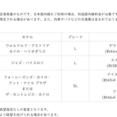
空港発着のものです。日本国内線をご利用の場合、別途国内線料金が必要で
限定される場合があります。また、列車やバスなどの交通費は含まれており
ホテル
グレード
ウォルドルフ・アストリア
デラ
L
カイロ・ヘリオポリス
（約44
ス
ジャズ・バイスロイ
L
（約3
ナイ
フォーシーズンズ・カイロ・
（約45㎡
アット・ナイル プラザ
SL
または
ア
ザ・セントレジス・カイロ
（約46㎡
眺望指定なしの客室となります。
より眺望を妨げられる場合があります。