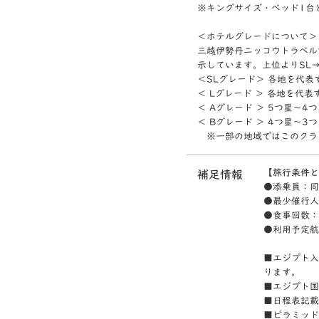
※キングサイズ・ベッド1台
＜ホテルグレードについて＞
三越伊勢丹ニッコウトラベル
示しています。上位よりSL
＜SLグレード＞ 各地を代
＜ Lグレード ＞ 各地を代
＜ Aグレード ＞ 5つ星～
＜ Bグレード ＞ 4つ星～
※一部の地域ではこのクラ
【旅行条件と
補足情報
●添乗員：同
●最少催行人
●食事回数：
●利用予定航
■エジプト入
ります。
■エジプト国
■日程表記載
■ピラミッド