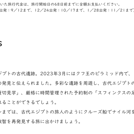
いた旅行代金は、旅行開始日の68日前までに全額お支払いください。
出発：9／12まで、12／24出発：10／17まで、1／28出発：11／21まで
s
プトの古代遺跡。2023年3月にはクフ王のピラミッド内で、
の発見と伝えられました。多彩な遺跡を周遊し、古代エジプト
貸切見学」、厳格に時間管理された予約制の「スフィンクスの
れることができるでしょう。
ンまでは、古代エジプトの旅人のようにクルーズ船でナイル河
叡智を再発見する旅に出かけましょう。