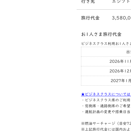
行き先
エジプト
旅行代金
3,580,
お1人さま旅行代金
ビジネスクラス利用お1人さ
出
2026年1
2026年1
2027年1
★ビジネスクラスについては
・ビジネスクラス席のご利用
・窓側席・通路側席のご希望
・運航計画の変更や搭乗日当
※燃油サーチャージ（目安72,
※上記旅行代金には国内およ