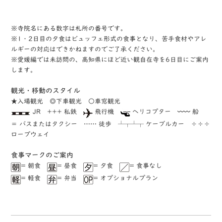
※寺院名にある数字は札所の番号です。
※1・2日目の夕食はビュッフェ形式の食事となり、苦手食材やアレ
ルギーの対応はできかねますのでご了承ください。
※愛媛編では未訪問の、高知県にほど近い観自在寺を6日目にご案内
します。
観光・移動のスタイル
★入場観光 ◎下車観光 ○車窓観光
JR +++ 私鉄
飛行機
ヘリコプター 〰〰 船
＝ バスまたはタクシー …… 徒歩 ┴┬┴┬ ケーブルカー ÷÷÷
ロープウェイ
⾷事マークのご案内
= 朝食
= 昼食
= 夕食
= 食事なし
= 軽食
= 弁当
= オプショナルプラン