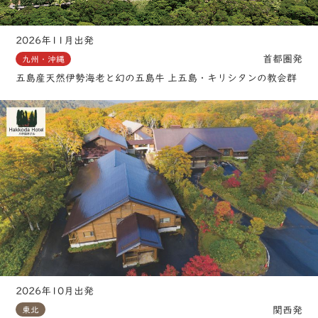
2026年11月出発
首都圏発
九州・沖縄
五島産天然伊勢海老と幻の五島牛 上五島・キリシタンの教会群
2026年10月出発
関西発
東北