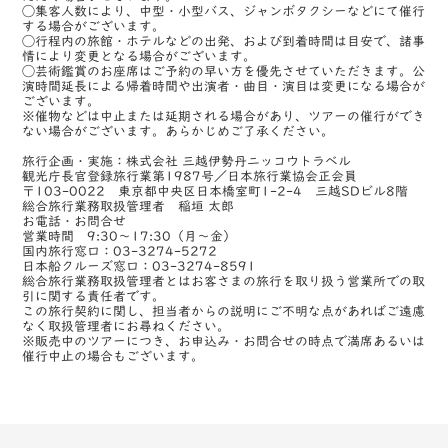
◯集客人数により、中型・小型バス、ジャンボタクシーなどにて催行
する場合がございます。
◯行程内の旅館・ホテルなどの出発、および到着時間は目安で、諸事
情により変更となる場合がございます。
◯芸術鑑賞のお座席はご予約の早い方を優先させていただきます。公
演時間延長による帰着時間や出演者・曲目・演目は変更になる場合が
ございます。
※催物などは中止または延期される場合があり、ツアーの催行ができ
ない場合がございます。あらかじめご了承ください。
旅行企画・実施：株式会社 三越伊勢丹ニッコウトラベル
観光庁長官登録旅行業第1987号／日本旅行業協会正会員
〒103-0022 東京都中央区日本橋室町1-2-4 三越SDビル8階
総合旅行業務取扱管理者 稲垣 太郎
お電話・お問合せ
営業時間 9:30～17:30（月～金）
国内旅行窓口：03-3274-5272
日本船クルーズ窓口：03-3274-8591
総合旅行業務取扱管理者とはお客さまの旅行を取り扱う営業所での取
引に関する責任者です。
この旅行契約に関し、担当者からの説明にご不明な点があればご遠慮
なく取扱管理者にお尋ねください。
※販売中のツアーにつき、お申込み・お問合せの時点で満席あるいは
催行中止の場合もございます。