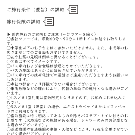
ご旅行条件（要旨）の詳細
旅行保険の詳細
▶ 国内旅行のご案内とご注意（一部ツアーを除く）
◯当社ツアーでは、原則60分〜90分に1回トイレ休憩をお取りしま
す。
◯小学生以下のお子さまはご参加いただけません。また、未成年のお
客さまだけでのご参加もお受けできません。
◯花や紅葉の見頃は例年と異なることがございます。
◯写真はすべてイメージです。
◯バス車内および会食場は禁煙とさせていただきます。
◯バスの座席はあらかじめ決めさせていただきます。
◯バス車内での携帯電話での通話はご遠慮いただきますようお願い申
しあげます。
◯寺社の都合により拝観できない場合がございます。
◯車両故障などの理由により、代替の車両での運行となる場合がござ
います。
◯1名さま1室利用は室数限定となりますので、お早めにお申込みく
ださい。
◯3名さま1室（洋室）の場合、エキストラベッドまたはソファベッ
ドのご利用となります。
◯宿泊施設は特に明記してあるものを除きバスタブ・トイレ付きのお
部屋です（大浴場などの施設がある場合、シャワーのみのお部屋とな
る場合がございます）。
◯運送機関や交通機関の事情・天候などにより、行程を変更させてい
ただく場合がございます。