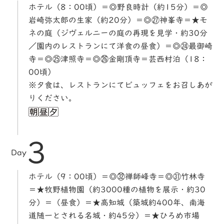
ホテル（8：00頃）＝◎野良時計（約15分）＝◎
岩崎弥太郎の生家（約20分）＝◎㉗神峯寺＝★モ
ネの庭（ジヴェルニーの庭の再現を見学・約30分
／園内のレストランにて洋食の昼食）＝◎㉔最御崎
寺＝◎㉕津照寺＝◎㉖金剛頂寺＝芸西村泊（18：
00頃）
※夕食は、レストランにてビュッフェをお召しあが
りください。
3
Day
ホテル（9：00頃）＝◎㉜禅師峰寺＝◎㉛竹林寺
＝★牧野植物園（約3000種の植物を展示・約30
分）＝（昼食）＝★高知城（築城約400年、南海
道随一とされる名城・約45分）＝★ひろめ市場