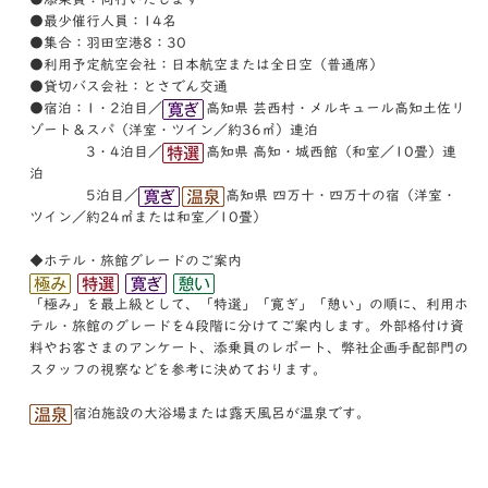
●最少催行人員：14名
●集合：羽田空港8：30
●利用予定航空会社：日本航空または全日空（普通席）
●貸切バス会社：とさでん交通
●宿泊：1・2泊目／
高知県 芸西村・メルキュール高知土佐リ
ゾート＆スパ（洋室・ツイン／約36㎡）連泊
3・4泊目／
高知県 高知・城西館（和室／10畳）連
泊
5泊目／
高知県 四万十・四万十の宿（洋室・
ツイン／約24㎡または和室／10畳）
◆ホテル・旅館グレードのご案内
「極み」を最上級として、「特選」「寛ぎ」「憩い」の順に、利⽤ホ
テル・旅館のグレードを4段階に分けてご案内します。外部格付け資
料やお客さまのアンケート、添乗員のレポート、弊社企画⼿配部⾨の
スタッフの視察などを参考に決めております。
宿泊施設の大浴場または露天風呂が温泉です。