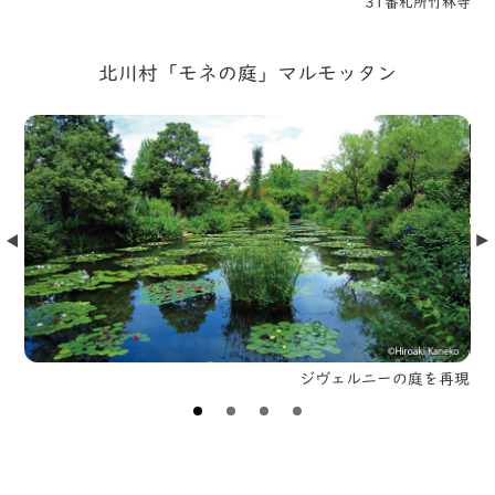
31番札所竹林寺
北川村「モネの庭」マルモッタン
Prev
Nex
ジヴェルニーの庭を再現
遊覧