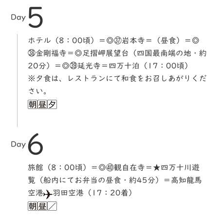
5
Day
ホテル（8：00頃）＝◎㊲岩本寺＝（昼食）＝◎
㊳金剛福寺＝◎足摺岬展望台（四国最南端の地・約
20分）＝◎㊴延光寺＝四万十泊（17：00頃）
※夕食は、レストランにて和食をお召しあがりくだ
さい。
6
Day
旅館（8：00頃）＝◎㊵観自在寺＝★四万十川遊
覧（船内にてお弁当の昼食・約45分）＝高知龍馬
空港
羽田空港（17：20着）