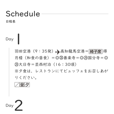
Schedule
日程表
1
Day
羽田空港（9：35発）
高知龍馬空港＝
得
月楼（和食の昼食）＝◎㉚善楽寺＝◎㉙国分寺＝◎
㉘大日寺＝芸西村泊（16：30頃）
※夕食は、レストランにてビュッフェをお召しあが
りください。
2
Day