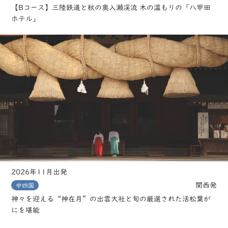
【Bコース】三陸鉄道と秋の奥入瀬渓流 木の温もりの「八甲田
ホテル」
2026年11月出発
関西発
中四国
神々を迎える“神在月”の出雲大社と旬の厳選された活松葉が
にを堪能