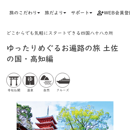
旅のこだわり
旅だより
サポート
WEB会員登
TOP
検索結果一覧
ツアー詳細
どこからでも気軽にスタートできる四国八十八カ所
ゆったりめぐるお遍路の旅 土佐
の国・高知編
寺社仏閣
温泉
自然
クルーズ