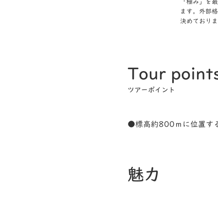
「極み」を最
ます。外部格
決めておりま
Tour point
ツアーポイント
●標高約800ｍに位置
魅力