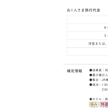
お1人さま旅行代金
モ
ス
洋室または、
●添乗員：同
補足情報
●最少催行人
●集合：JR東
●宿泊：1泊
2泊目
◆ホテル・旅