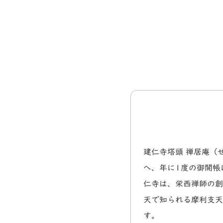
建仁寺塔頭 禅居庵（
へ、年に1度の御開帳
仁寺は、栄西禅師の創
天で知られる摩利支天
す。