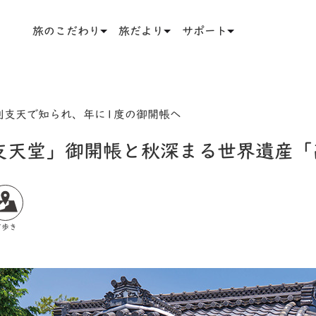
旅のこだわり
旅だより
サポート
利支天で知られ、年に1度の御開帳へ
支天堂」御開帳と秋深まる世界遺産「
町歩き