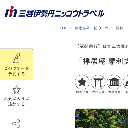
TOP
検索結果一覧
ツアー詳細
【講師同行】日本三大摩
「禅居庵 摩利
このツアーを
予約する
特別企画
寺社仏閣
世界遺産
お気に入りに
追加する