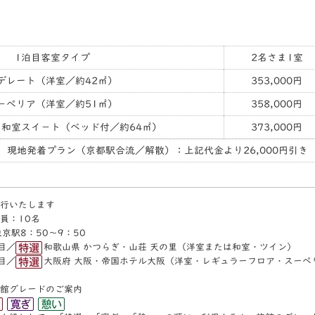
1泊目客室タイプ
2名さま1室
デレート（洋室／約42㎡）
353,000円
－ぺリア（洋室／約51㎡）
358,000円
和室スイ－ト（ベッド付／約64㎡）
373,000円
現地発着プラン（京都駅合流／解散）：上記代金より26,000円引き
行いたします
員：10名
京駅8：50～9：50
目／
和歌山県 かつらぎ・山荘 天の里（洋室または和室・ツイン）
／
大阪府 大阪・帝国ホテル大阪（洋室・レギュラーフロア・スーペ
館グレードのご案内