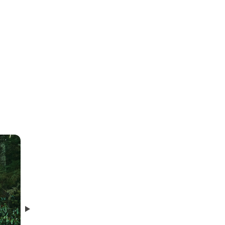
利生護国寺（りしょうごこくじ）
Next