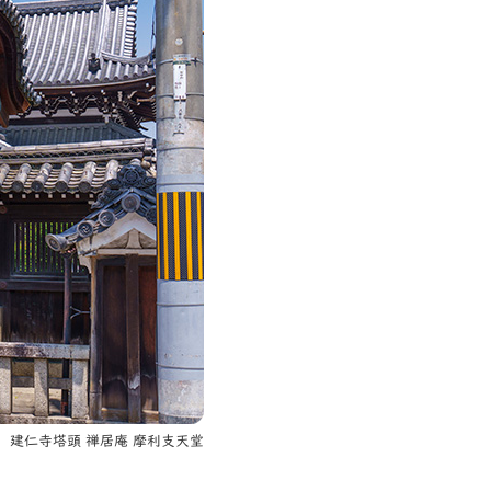
建仁寺塔頭 禅居庵 摩利支天堂