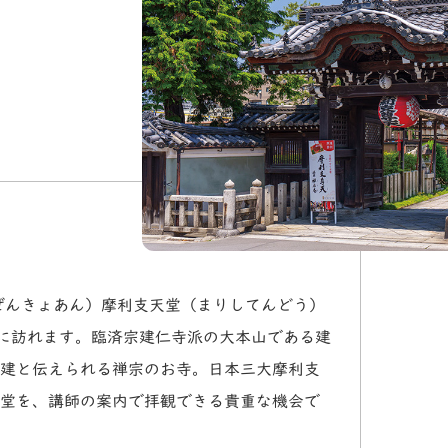
ぜんきょあん）摩利支天堂（まりしてんどう）
に訪れます。臨済宗建仁寺派の大本山である建
建と伝えられる禅宗のお寺。日本三大摩利支
堂を、講師の案内で拝観できる貴重な機会で