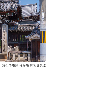
建仁寺塔頭 禅居庵 摩利支天堂