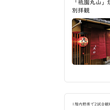
「祇園丸山」
別拝観
1階内野席で2試合観