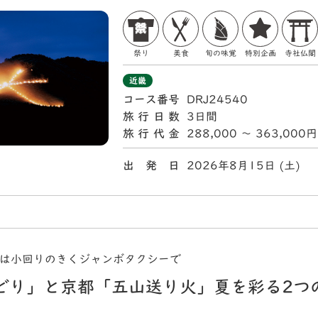
祭り
美食
旬の味覚
特別企画
寺社仏閣
近畿
コース番号
DRJ24540
旅行日数
3日間
旅行代金
288,000 〜 363,000円
出 発 日
2026年8月15日 (土
都は小回りのきくジャンボタクシーで
どり」と京都「五山送り火」夏を彩る2つ