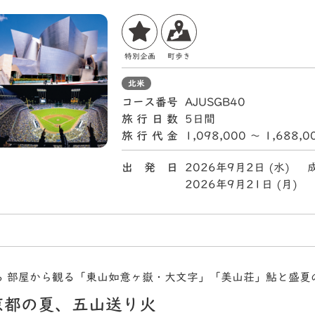
特別企画
町歩き
北米
コース番号
AJUSGB40
旅行日数
5日間
旅行代金
1,098,000 〜 1,688,
出 発 日
2026年9月2日 (水)
2026年9月21日 (月
る 部屋から観る「東山如意ヶ嶽・大文字」「美山荘」鮎と盛夏
京都の夏、五山送り火