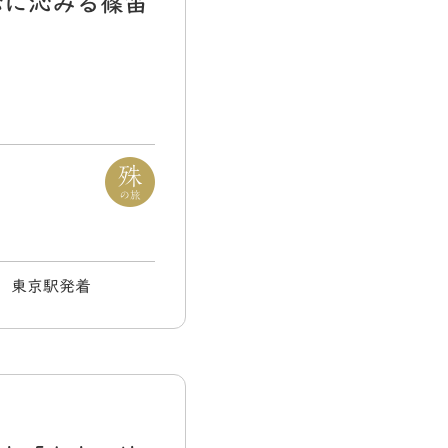
心に沁みる篠笛
) 東京駅発着