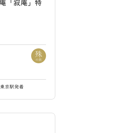
庵「寂庵」特
) 東京駅発着