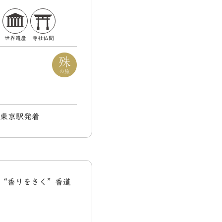
世界遺産
寺社仏閣
) 東京駅発着
で“香りをきく”香道