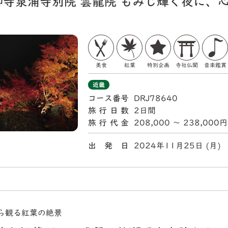
御寺泉涌寺別院 雲龍院 もみじ輝く夜に、
美食
紅葉
特別企画
寺社仏閣
音楽鑑賞
近畿
コース番号
DRJ78640
旅行日数
2日間
旅行代金
208,000 〜 238,000円
出 発 日
2024年11月25日 (月
ら観る紅葉の絶景