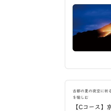
古都の夏の夜空に祈
を愉しむ
【Cコース】