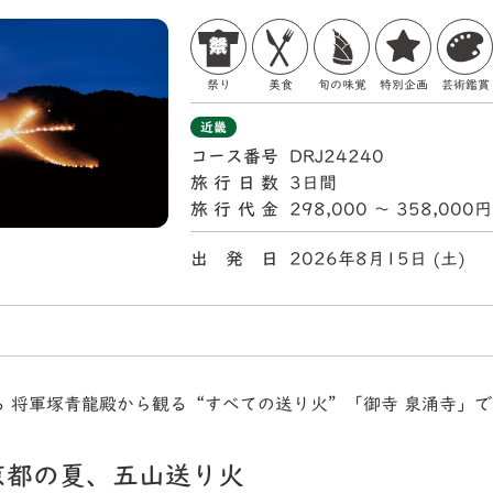
祭り
美食
旬の味覚
特別企画
芸術鑑賞
近畿
コース番号
DRJ24240
旅行日数
3日間
旅行代金
298,000 〜 358,000円
出 発 日
2026年8月15日 (土
る 将軍塚青龍殿から観る“すべての送り火”「御寺 泉涌寺」
京都の夏、五山送り火