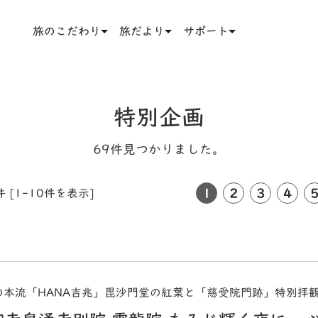
旅のこだわり
旅だより
サポート
特別企画
69件見つかりました。
1
2
3
4
件 [1-10件を表示]
の本流「HANA吉兆」毘沙門堂の紅葉と「慈受院門跡」特別拝