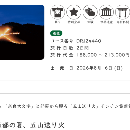
祭り
特別企画
体験
世界遺産
寺社仏閣
近畿
コース番号
DRJ24440
旅行日数
2日間
旅行代金
188,000 〜 213,000円
出 発 日
2026年8月16日 (日
る 「奈良大文字」と部屋から観る「五山送り火」チンチン電車
京都の夏、五山送り火