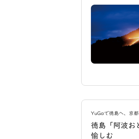
YuGaで徳島へ、京
徳島「阿波お
愉しむ