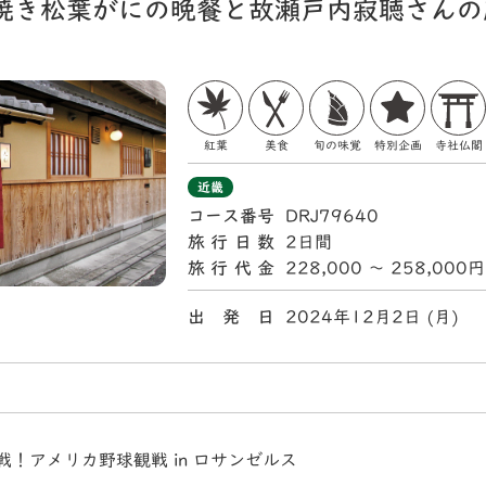
焼き松葉がにの晩餐と故瀬戸内寂聴さんの
紅葉
美食
旬の味覚
特別企画
寺社仏閣
近畿
コース番号
DRJ79640
旅行日数
2日間
旅行代金
228,000 〜 258,000円
出 発 日
2024年12月2日 (月
戦！アメリカ野球観戦 in ロサンゼルス