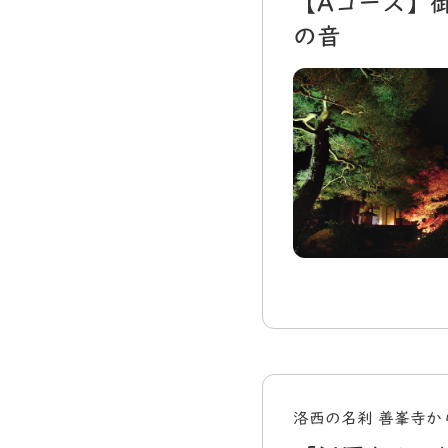
【Aコース】
の音
洛西の名刹 善峯寺か