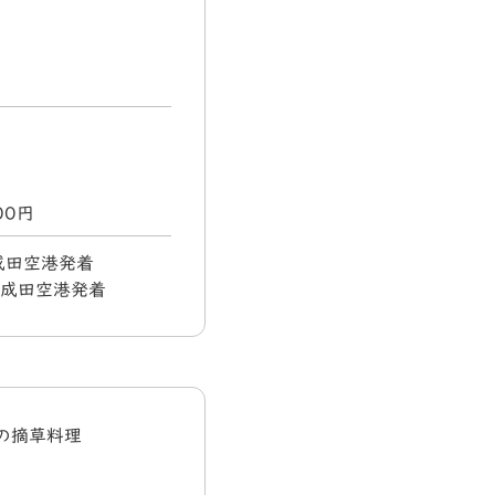
000円
 成田空港発着
) 成田空港発着
の摘草料理