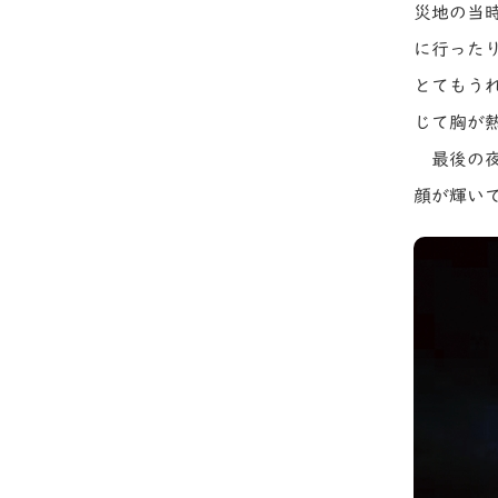
災地の当
に行った
とてもう
じて胸が
最後の
顔が輝い