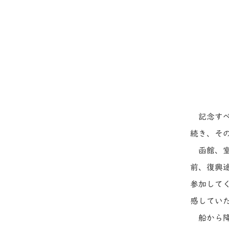
記念す
続き、そ
函館、
前、復興
参加して
感してい
船から