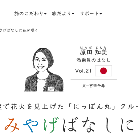
旅のこだわり
旅だより
サポート
やげばなしに花が咲く
はらだ ともみ
原田 知美
添乗員のはなし
Vol.21
文=吉田千尋
渡で花火を見上げた「にっぽん丸」クル