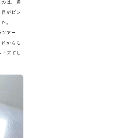
たのは、春
た目がピン
した。
のツアー
これからも
ルーズでし