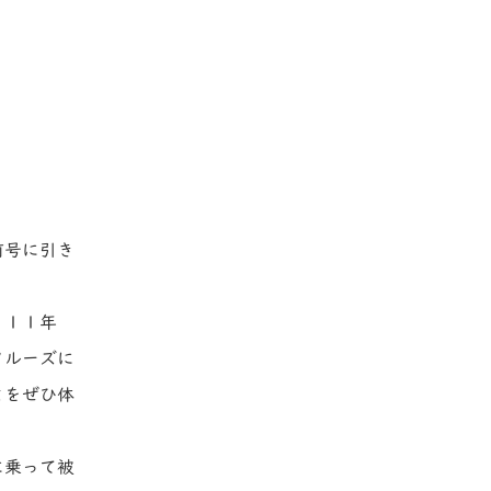
前号に引き
。１１年
クルーズに
とをぜひ体
に乗って被