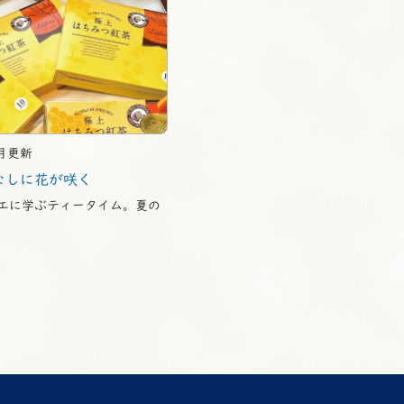
1月更新
なしに花が咲く
エに学ぶティータイム。夏の