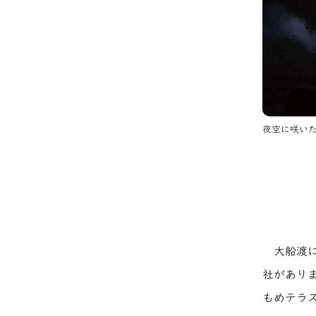
夜空に咲い
大船渡
社があり
もめテラ