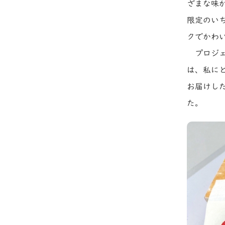
ざまな味
限定のい
クでかわ
プロジ
は、私に
お届けし
た。