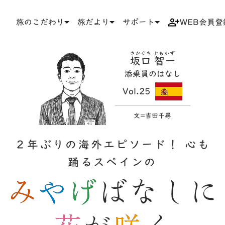
旅のこだわり
旅だより
サポート
WEB会員登
TOP
旅だより
旅のコラム
みやげばなしに花が咲く
さかぐち ともかず
坂口 智一
添乗員のはなし
Vol.25
文=吉田千尋
２年ぶりの海外エピソード！ 心も
踊るスペインの