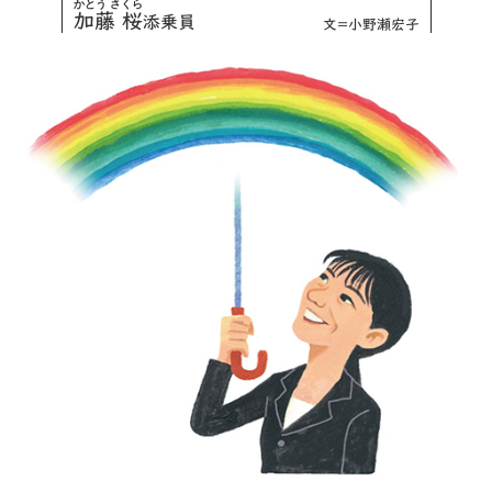
かとう さくら
加藤 桜
添乗員
文=小野瀬宏子