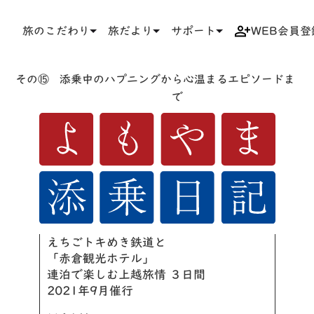
旅のこだわり
旅だより
サポート
WEB会員登
TOP
旅だより
旅のコラム
よもやま添乗日記
その⑮
添乗中のハプニングから心温まるエピソードま
で
えちごトキめき鉄道と
「赤倉観光ホテル」
連泊で楽しむ上越旅情 ３日間
2021年9月催行