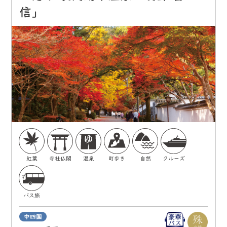
信」
紅葉
寺社仏閣
温泉
町歩き
自然
クルーズ
バス旅
中四国