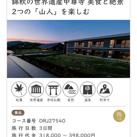
錦秋の世界遺産中尊寺 美食と絶景
2つの「山人」を楽しむ
紅葉
世界遺産
寺社仏閣
自然
温泉
町歩き
東北
コース番号
DRJ27540
旅行日数
3日間
旅行代金
318,000 〜 398,000円