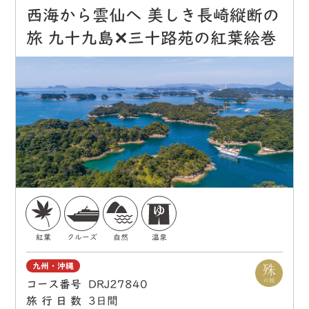
西海から雲仙へ 美しき長崎縦断の
旅 九十九島✕三十路苑の紅葉絵巻
紅葉
クルーズ
自然
温泉
九州・沖縄
コース番号
DRJ27840
旅行日数
3日間