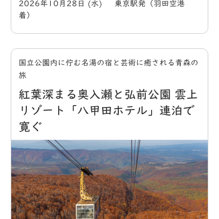
2026年10月28日 (水) 東京駅発（羽田空港
着）
国立公園内に佇む名湯の宿と芸術に癒される青森の
旅
紅葉深まる奥入瀬と弘前公園 雲上
リゾート「八甲田ホテル」連泊で
寛ぐ