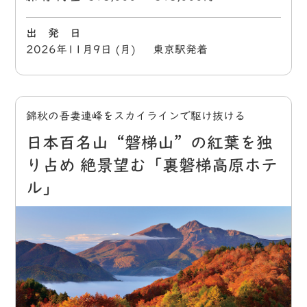
出 発 日
2026年11月9日 (月) 東京駅発着
錦秋の吾妻連峰をスカイラインで駆け抜ける
日本百名山“磐梯山”の紅葉を独
り占め 絶景望む「裏磐梯高原ホテ
ル」