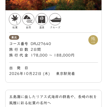
紅葉
自然
温泉
クルーズ
東北
コース番号
DRJ27640
旅行日数
2日間
旅行代金
178,000 〜 188,000円
出 発 日
2026年10月22日 (木) 東京駅発着
五島灘に面したリアス式海岸の群島や、長崎の秋を
風雅に彩る紅葉の名所へ