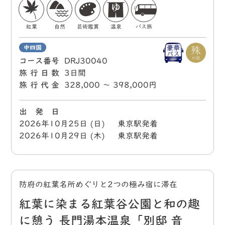
紅葉
自然
芸術鑑賞
温泉
バス旅
中四国
コース番号
DRJ30040
旅行日数
3日間
旅行代金
328,000 〜 398,000円
出 発 日
2026年10月25日 (日) 東京駅発着
2026年10月29日 (木) 東京駅発着
防府の紅葉名所めぐりと2つの極み宿に滞在
紅葉に染まる紅葉谷公園と和の趣
に憩う 長門湯本温泉「別邸 音