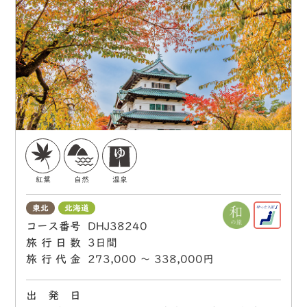
紅葉
自然
温泉
東北
北海道
コース番号
DHJ38240
旅行日数
3日間
旅行代金
273,000 〜 338,000円
出 発 日