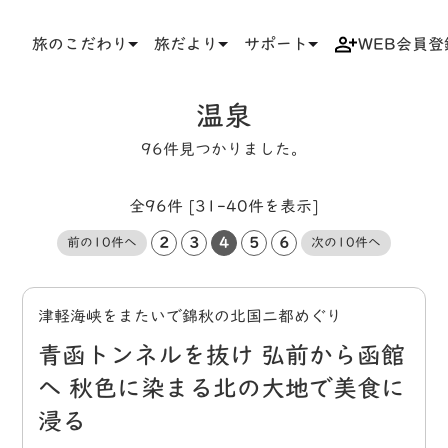
旅のこだわり
旅だより
サポート
WEB会員登
TOP
タグ
温泉
温泉
96件見つかりました。
全96件 [31-40件を表示]
2
3
4
5
6
前の10件へ
次の10件へ
津軽海峡をまたいで錦秋の北国二都めぐり
青函トンネルを抜け 弘前から函館
へ 秋色に染まる北の大地で美食に
浸る