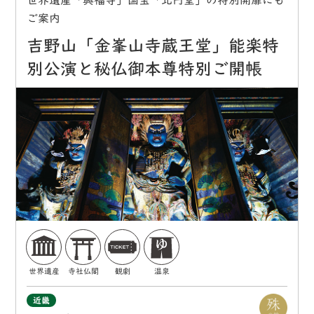
世界遺産「興福寺」国宝「北円堂」の特別開扉にも
ご案内
吉野山「金峯山寺蔵王堂」能楽特
別公演と秘仏御本尊特別ご開帳
世界遺産
寺社仏閣
観劇
温泉
近畿