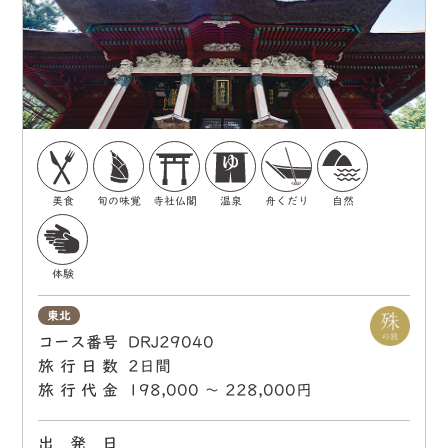
美食
旬の味覚
寺社仏閣
温泉
舟くだり
自然
体験
東北
コース番号
DRJ29040
旅行日数
2日間
旅行代金
198,000 〜 228,000円
出 発 日