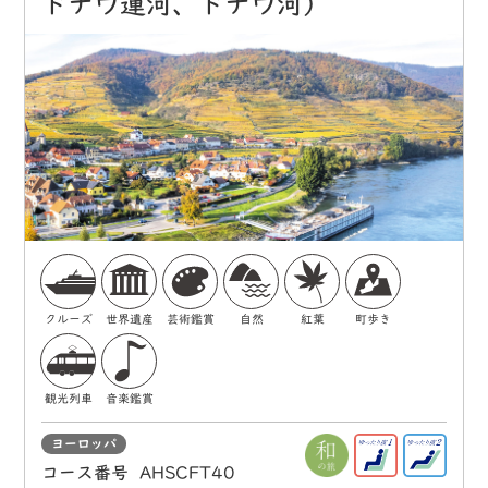
ドナウ運河、ドナウ河）
クルーズ
世界遺産
芸術鑑賞
自然
紅葉
町歩き
観光列車
音楽鑑賞
ヨーロッパ
コース番号
AHSCFT40