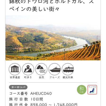
錦秋のドウロ河とポルトガル、ス
ペインの美しい街々
世界遺産
町歩き
自然
クルーズ
観光列車
ヨーロッパ
コース番号
AHEUCD40
旅行日数
10日間
旅行代金
898,000 〜 1,748,000円