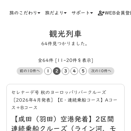
旅のこだわり
旅だより
サポート
WEB会員登
TOP
タグ
観光列車
観光列車
64件見つかりました。
全64件 [11-20件を表示]
1
2
3
4
5
前の10件へ
次の10件へ
セレナーデ号 秋のヨーロッパリバークルーズ
［2026年4月発表］【E・連続乗船コース】Aコー
ス＋Bコース
【成田（羽田）空港発着】2区間
連続乗船クルーズ（ライン河、モ