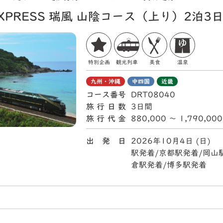
 EXPRESS 瑞風 山陰コース（上り）2泊3
特別企画
観光列車
美食
温泉
九州・沖縄
中四国
近畿
コース番号
DRT08040
旅行日数
3日間
旅行代金
880,000 〜 1,790,00
出 発 日
2026年10月4日 (日)
駅発着/京都駅発着/岡山
倉駅発着/博多駅発着