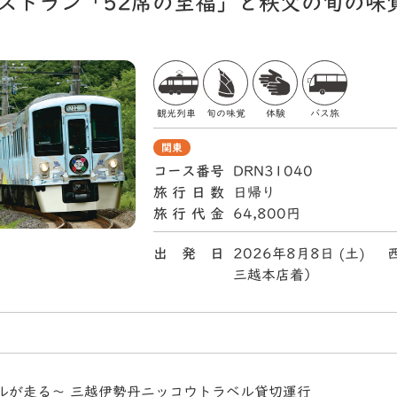
レストラン「52席の至福」と秩父の旬の味
観光列車
旬の味覚
体験
バス旅
関東
コース番号
DRN31040
旅行日数
日帰り
旅行代金
64,800円
出 発 日
2026年8月8日 (土)
三越本店着）
ルが走る～ 三越伊勢丹ニッコウトラベル貸切運行