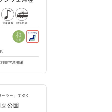
レンツェ滞在
音楽鑑賞
観光列車
0円
) 羽田空港発着
ローラー」でゆく
国立公園