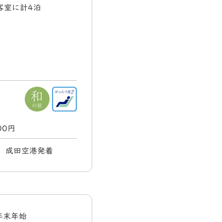
客室に計4泊
000円
日) 成田空港発着
年末年始