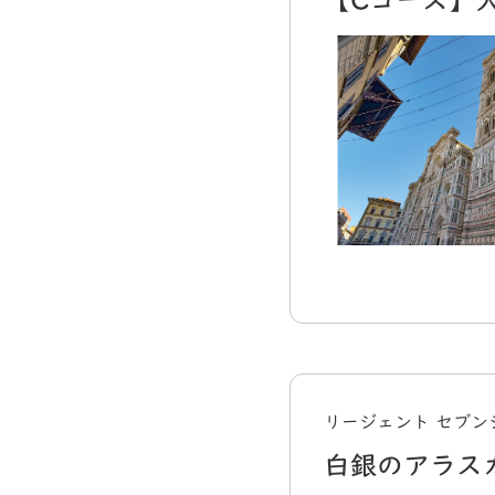
【Cコース】
リージェント セブン
白銀のアラス