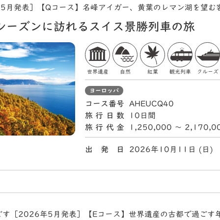
年5月発表］【Qコース】名峰アイガー、黄葉のレマン湖を望む
シーズンに訪れるスイス景勝列車の旅
世界遺産
自然
紅葉
観光列車
クルーズ
ヨーロッパ
コース番号
AHEUCQ40
旅行日数
10日間
旅行代金
1,250,000 〜 2,170,
出 発 日
2026年10月11日 (
す［2026年5月発表］【Eコース】世界遺産の古都で過ごす