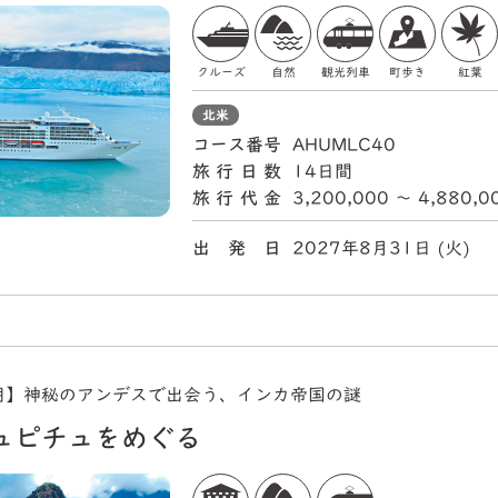
クルーズ
自然
観光列車
町歩き
紅葉
北米
コース番号
AHUMLC40
旅行日数
14日間
旅行代金
3,200,000 〜 4,880,
出 発 日
2027年8月31日 (火
用】神秘のアンデスで出会う、インカ帝国の謎
ュピチュをめぐる