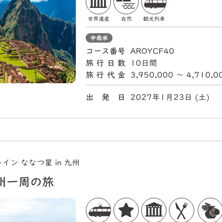
世界遺産
自然
観光列車
中南米
コース番号
AROYCF40
旅行日数
10日間
旅行代金
3,950,000 〜 4,710,
出 発 日
2027年1月23日 (土
ン ななつ星 in 九州
州一周の旅