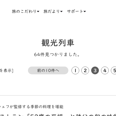
旅のこだわり
旅だより
サポート
観光列車
64件見つかりました。
1
2
3
4
件を表示]
前の10件へ
シェフが監修する季節の料理を堪能