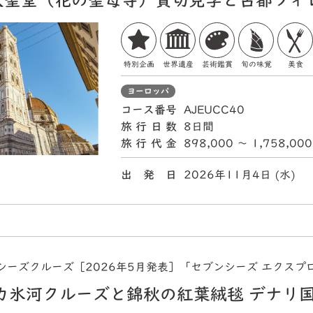
大聖堂（花の聖母寺）貸切見学と古都フィ
特別企画
世界遺産
芸術鑑賞
旬の味覚
美食
ヨーロッパ
コース番号
AJEUCC40
旅行日数
8日間
旅行代金
898,000 〜 1,758,00
出 発 日
2026年11月4日 (水
シーズクルーズ［2026年5月発表］「セブンシーズ エクスプ
カ氷河クルーズと錦秋の紅葉絨毯 デナリ