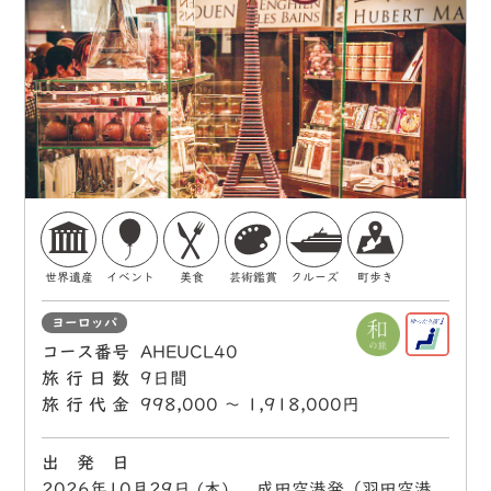
世界遺産
イベント
美食
芸術鑑賞
クルーズ
町歩き
ヨーロッパ
コース番号
AHEUCL40
旅行日数
9日間
旅行代金
998,000 〜 1,918,000円
出 発 日
2026年10月29日 (木) 成田空港発（羽田空港