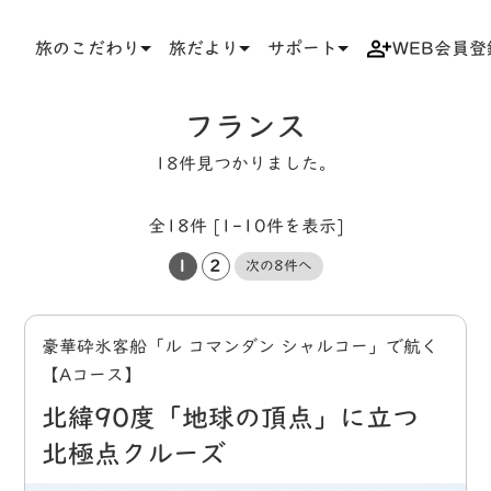
旅のこだわり
旅だより
サポート
WEB会員登
TOP
タグ
フランス
フランス
18件見つかりました。
全18件 [1-10件を表示]
1
2
次の8件へ
豪華砕氷客船「ル コマンダン シャルコー」で航く
【Aコース】
北緯90度「地球の頂点」に立つ
北極点クルーズ