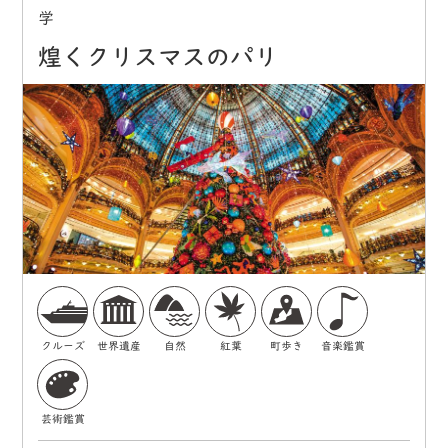
学
煌くクリスマスのパリ
クルーズ
世界遺産
自然
紅葉
町歩き
音楽鑑賞
芸術鑑賞