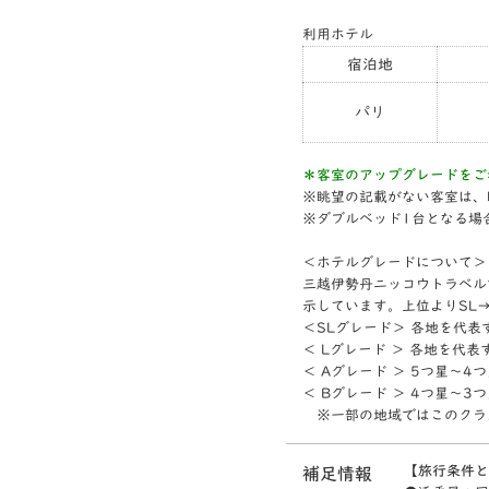
利用ホテル
宿泊地
パリ
＊客室のアップグレードをご
※眺望の記載がない客室は、
※ダブルベッド1台となる場
＜ホテルグレードについて＞
三越伊勢丹ニッコウトラベル
示しています。上位よりSL
＜SLグレード＞ 各地を代
＜ Lグレード ＞ 各地を代
＜ Aグレード ＞ 5つ星～
＜ Bグレード ＞ 4つ星～
※一部の地域ではこのクラ
【旅行条件と
補足情報