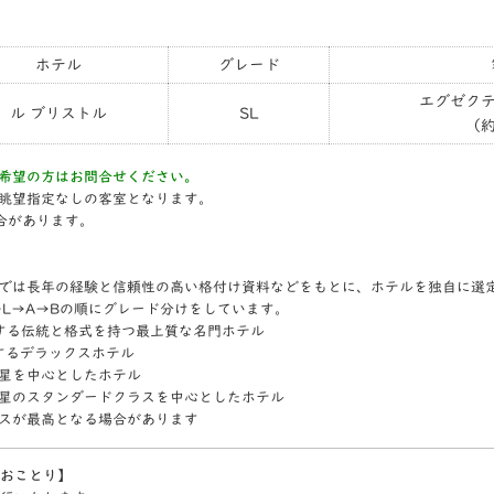
ホテル
グレード
エグゼクテ
ル ブリストル
SL
（約
希望の方はお問合せください。
眺望指定なしの客室となります。
合があります。
では長年の経験と信頼性の高い格付け資料などをもとに、ホテルを独自に選
→L→A→Bの順にグレード分けをしています。
表する伝統と格式を持つ最上質な名門ホテル
表するデラックスホテル
4つ星を中心としたホテル
3つ星のスタンダードクラスを中心としたホテル
スが最高となる場合があります
おことり】