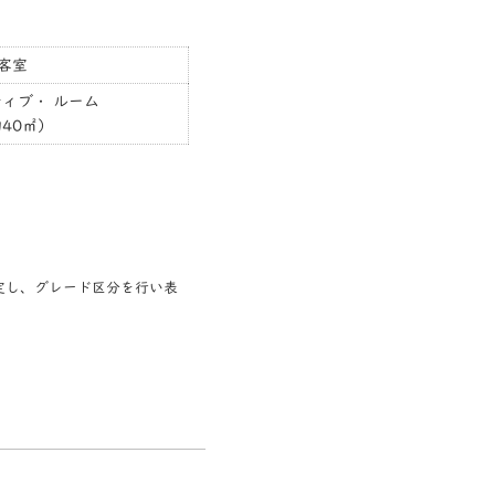
客室
ィブ・ ルーム
40㎡）
定し、グレード区分を行い表