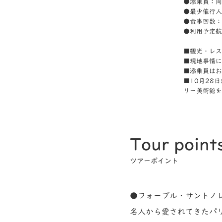
●添乗員：同
●最少催行人
●食事回数：
●利用予定航
■観光・レス
■現地事情に
■添乗員はお
■10月28
リー美術館を
Tour point
ツアーポイント
●フォーブル・サントノレ
名人から愛されてきたパ