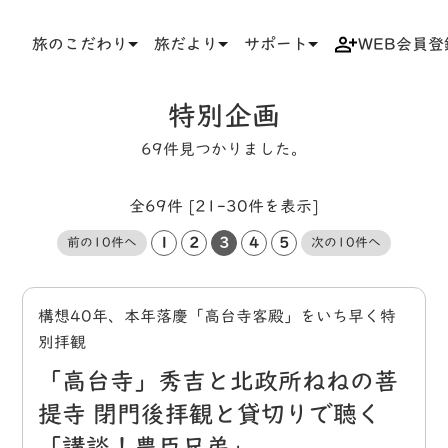
旅のこだわり
旅だより
サポート
WEB会員登
TOP
タグ
特別企画
特別企画
69件見つかりました。
全69件 [21-30件を表示]
1
2
3
4
5
前の10件へ
次の10件へ
構想40年、本年落慶「高台寺客殿」をいち早く特
別拝観
「高台寺」秀吉と北政所ねねの菩
提寺 閉門後拝観と貸切りで聴く
「講談！豊臣兄弟」