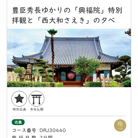
豊臣秀長ゆかりの「興福院」特別
拝観と「西大和さえき」の夕べ
特別企画
寺社仏閣
近畿
コース番号
DRJ30440
旅行日数
2日間