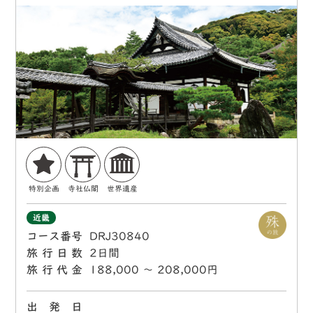
特別企画
寺社仏閣
世界遺産
近畿
コース番号
DRJ30840
旅行日数
2日間
旅行代金
188,000 〜 208,000円
出 発 日