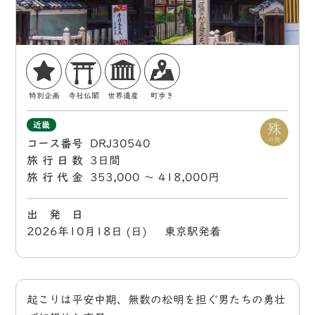
特別企画
寺社仏閣
世界遺産
町歩き
近畿
コース番号
DRJ30540
旅行日数
3日間
旅行代金
353,000 〜 418,000円
出 発 日
2026年10月18日 (日) 東京駅発着
起こりは平安中期、無数の松明を担ぐ男たちの勇壮