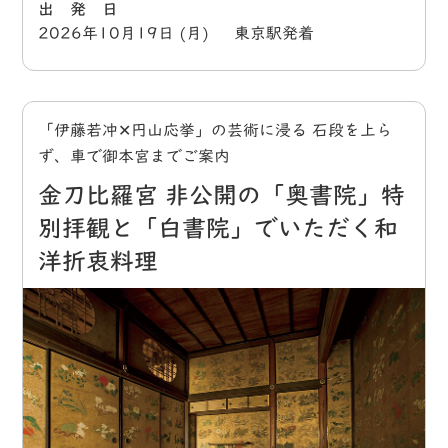
出 発 日
2026年10月19日 (月) 東京駅発着
「伊藤若冲✕円山応挙」の芸術に浸る 石段を上ら
ず、車で御本宮までご案内
金刀比羅宮 非公開の「奥書院」特
別拝観と「白書院」でいただく和
洋折衷料理