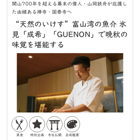
開山700年を超える幕末の偉人・山岡鉄舟が庇護し
た由緒ある禅寺・国泰寺へ
“天然のいけす”富山湾の魚介 氷
見「成希」「GUENON」で晩秋の
味覚を堪能する
美食
特別企画
寺社仏閣
芸術鑑賞