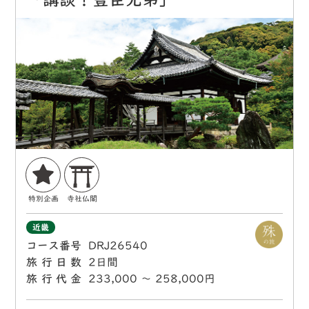
特別企画
寺社仏閣
近畿
コース番号
DRJ26540
旅行日数
2日間
旅行代金
233,000 〜 258,000円