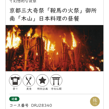
で幻想的な夜祭
京都三大奇祭「鞍馬の火祭」御所
南「木山」日本料理の昼餐
祭り
美食
特別企画
寺社仏閣
近畿
コース番号
DRJ28340