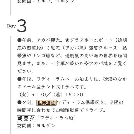
訪問国：トルコ、ヨルダン
3
Day
●午前、アカバ観光。★グラスボトムボート（透明
底の遊覧船）で紅海（アカバ湾）遊覧クルーズ。熱
帯魚やサンゴ礁など、透明度の高い海の世界を垣間
見ます。また、十字軍が築いた◎アカバ城をご覧く
ださい。
●午後、ワディ・ラムへ。お泊まりは、砂漠のなか
のドーム型テント式ホテルです。
（発）9：30／（着）16：30
●夕刻、
ワディ・ラム保護区を、夕陽の
時間帯に合わせて四輪駆動車でドライブ。
［ワディ・ラム泊］
訪問国：ヨルダン