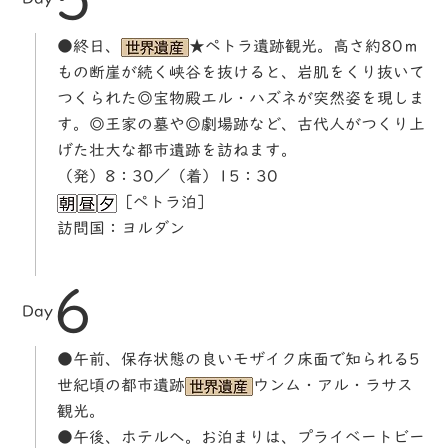
●終日、
★ペトラ遺跡観光。高さ約80ｍ
もの断崖が続く峡谷を抜けると、岩肌をくり抜いて
つくられた◎宝物殿エル・ハズネが突然姿を現しま
す。◎王家の墓や◎劇場跡など、古代人がつくり上
げた壮大な都市遺跡を訪ねます。
（発）8：30／（着）15：30
［ペトラ泊］
訪問国：ヨルダン
6
Day
●午前、保存状態の良いモザイク床面で知られる5
世紀頃の都市遺跡
ウンム・アル・ラサス
観光。
●午後、ホテルへ。お泊まりは、プライベートビー