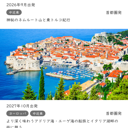
2026年9月出発
首都圏発
中近東
神秘のネムルート山と東トルコ紀行
2027年10月出発
首都圏発
ヨーロッパ
中近東
より深く味わうアドリア海・エーゲ海の船旅とイタリア湖畔の
街に憩う