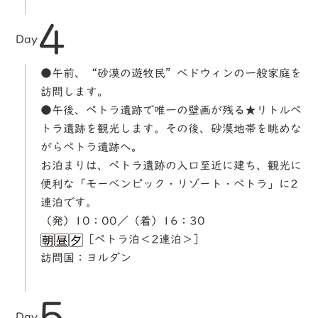
4
Day
●午前、“砂漠の遊牧民”ベドウィンの一般家庭を
訪問します。
●午後、ペトラ遺跡で唯一の壁画が残る★リトルペ
トラ遺跡を観光します。その後、砂漠地帯を眺めな
がらペトラ遺跡へ。
お泊まりは、ペトラ遺跡の入口至近に建ち、観光に
便利な「モーベンピック・リゾート・ペトラ」に2
連泊です。
（発）10：00／（着）16：30
［ペトラ泊＜2連泊＞］
訪問国：ヨルダン
5
Day