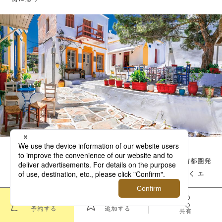
2027年10月出発
首都圏発
ヨーロッパ
中近東
神話、伝説、祈り まだ見ぬ魅力を探して 定番の一歩先ゆく エ
ーゲ海新発見クルーズ
このツアーを
お気に入りに
予約する
追加する
共有
〈 関連タグでツアーを探す 〉