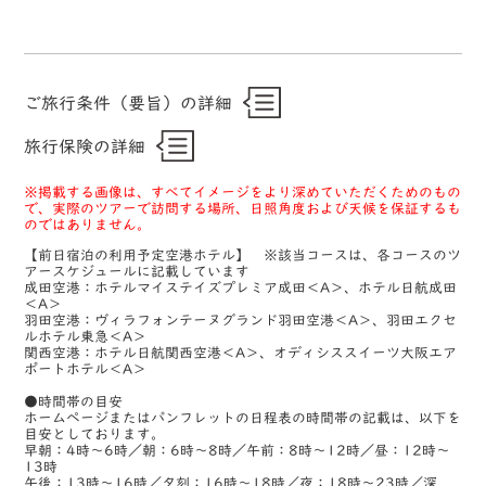
ご旅行条件（要旨）の詳細
旅行保険の詳細
※掲載する画像は、すべてイメージをより深めていただくためのもの
で、実際のツアーで訪問する場所、日照角度および天候を保証するも
のではありません。
【前日宿泊の利用予定空港ホテル】 ※該当コースは、各コースのツ
アースケジュールに記載しています
成田空港：ホテルマイステイズプレミア成田＜A＞、ホテル日航成田
＜A＞
羽田空港：ヴィラフォンテーヌグランド羽田空港＜A＞、羽田エクセ
ルホテル東急＜A＞
関西空港：ホテル日航関西空港＜A＞、オディシススイーツ大阪エア
ポートホテル＜A＞
●時間帯の目安
ホームページまたはパンフレットの日程表の時間帯の記載は、以下を
目安としております。
早朝：4時～6時／朝：6時～8時／午前：8時～12時／昼：12時～
13時
午後：13時～16時／夕刻：16時～18時／夜：18時～23時／深