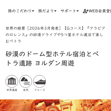
旅のこだわり
旅だより
サポート
WEB会員登
TOP
検索結果一覧
ツアー詳細
世界の絶景［2026年3月発表］【Gコース】『アラビア
のロレンス』の砂漠ドライブや5つ星ホテル連泊で楽し
むペトラ
砂漠のドーム型ホテル宿泊とペ
トラ遺跡 ヨルダン周遊
世界遺産
自然
クルーズ