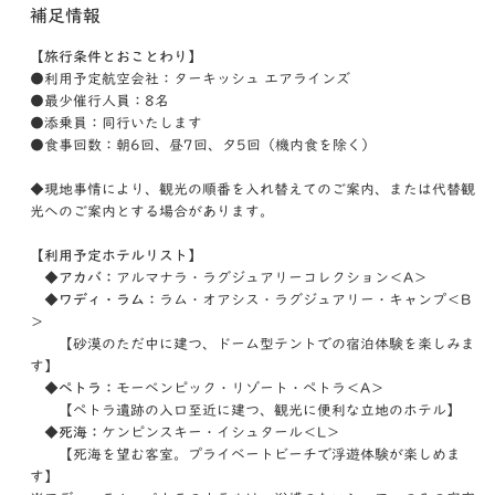
補足情報
【旅行条件とおことわり】
●利用予定航空会社：ターキッシュ エアラインズ
●最少催行人員：8名
●添乗員：同行いたします
●食事回数：朝6回、昼7回、夕5回（機内食を除く）
◆現地事情により、観光の順番を入れ替えてのご案内、または代替観
光へのご案内とする場合があります。
【利用予定ホテルリスト】
◆アカバ：
アルマナラ・ラグジュアリーコレクション＜A＞
◆ワディ・ラム：
ラム・オアシス・ラグジュアリー・キャンプ＜B
＞
【砂漠のただ中に建つ、ドーム型テントでの宿泊体験を楽しみま
す】
◆ペトラ：
モーベンピック・リゾート・ペトラ＜A＞
【ペトラ遺跡の入口至近に建つ、観光に便利な立地のホテル】
◆死海：
ケンピンスキー・イシュタール＜L＞
【死海を望む客室。プライベートビーチで浮遊体験が楽しめま
す】