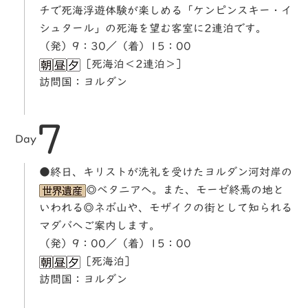
チで死海浮遊体験が楽しめる「ケンピンスキー・イ
シュタール」の死海を望む客室に2連泊です。
（発）9：30／（着）15：00
［死海泊＜2連泊＞］
訪問国：ヨルダン
7
Day
●終日、キリストが洗礼を受けたヨルダン河対岸の
◎べタニアへ。また、モーゼ終焉の地と
いわれる◎ネボ山や、モザイクの街として知られる
マダバへご案内します。
（発）9：00／（着）15：00
［死海泊］
訪問国：ヨルダン