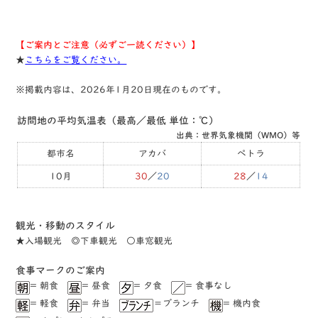
【ご案内とご注意（必ずご一読ください）】
★
こちらをご覧ください。
※掲載内容は、2026年1月20日現在のものです。
訪問地の平均気温表（最高／最低 単位：℃）
出典：世界気象機関（WMO）等
都市名
アカバ
ペトラ
10月
30
／
20
28
／
14
観光・移動のスタイル
★⼊場観光 ◎下⾞観光 ○⾞窓観光
⾷事マークのご案内
= 朝食
= 昼食
= ⼣食
= ⾷事なし
= 軽⾷
= 弁当
＝ブランチ
= 機内食