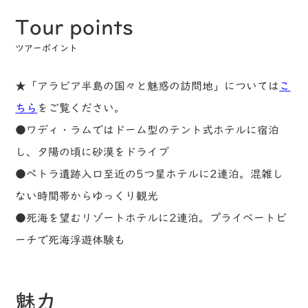
Tour points
ツアーポイント
★「アラビア半島の国々と魅惑の訪問地」については
こ
ちら
をご覧ください。
●ワディ・ラムではドーム型のテント式ホテルに宿泊
し、夕陽の頃に砂漠をドライブ
●ペトラ遺跡入口至近の5つ星ホテルに2連泊。混雑し
ない時間帯からゆっくり観光
●死海を望むリゾートホテルに2連泊。プライベートビ
ーチで死海浮遊体験も
魅力