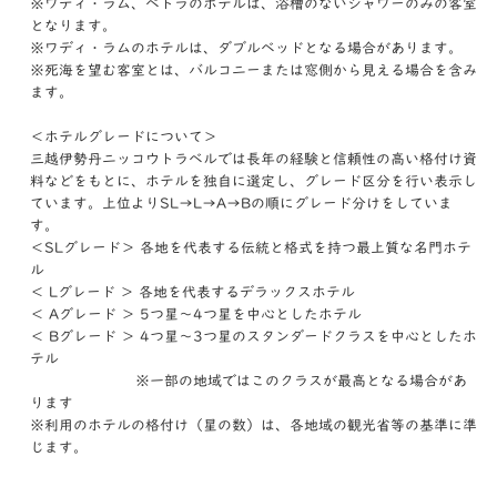
※ワディ・ラム、ペトラのホテルは、浴槽のないシャワーのみの客室
となります。
※ワディ・ラムのホテルは、ダブルベッドとなる場合があります。
※死海を望む客室とは、バルコニーまたは窓側から見える場合を含み
ます。
＜ホテルグレードについて＞
三越伊勢丹ニッコウトラベルでは長年の経験と信頼性の高い格付け資
料などをもとに、ホテルを独自に選定し、グレード区分を行い表示し
ています。上位よりSL→L→A→Bの順にグレード分けをしていま
す。
＜SLグレード＞ 各地を代表する伝統と格式を持つ最上質な名門ホテ
ル
＜ Lグレード ＞ 各地を代表するデラックスホテル
＜ Aグレード ＞ 5つ星～4つ星を中心としたホテル
＜ Bグレード ＞ 4つ星～3つ星のスタンダードクラスを中心としたホ
テル
※一部の地域ではこのクラスが最高となる場合があ
ります
※利用のホテルの格付け（星の数）は、各地域の観光省等の基準に準
じます。