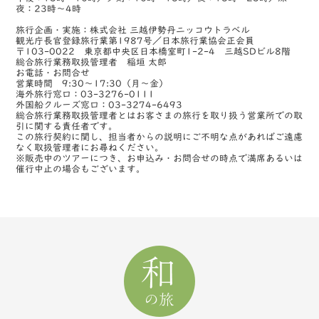
夜：23時～4時
旅行企画・実施：株式会社 三越伊勢丹ニッコウトラベル
観光庁長官登録旅行業第1987号／日本旅行業協会正会員
〒103-0022 東京都中央区日本橋室町1-2-4 三越SDビル8階
総合旅行業務取扱管理者 稲垣 太郎
お電話・お問合せ
営業時間 9:30～17:30（月～金）
海外旅行窓口：03-3276-0111
外国船クルーズ窓口：03-3274-6493
総合旅行業務取扱管理者とはお客さまの旅行を取り扱う営業所での取
引に関する責任者です。
この旅行契約に関し、担当者からの説明にご不明な点があればご遠慮
なく取扱管理者にお尋ねください。
※販売中のツアーにつき、お申込み・お問合せの時点で満席あるいは
催行中止の場合もございます。