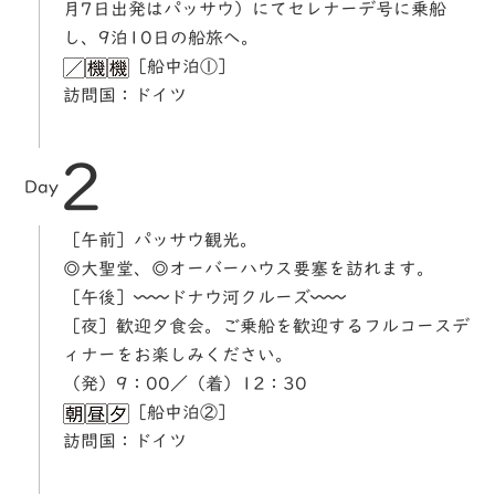
月7日出発はパッサウ）にてセレナーデ号に乗船
し、9泊10日の船旅へ。
［船中泊①］
訪問国：ドイツ
2
Day
［午前］パッサウ観光。
◎大聖堂、◎オーバーハウス要塞を訪れます。
［午後］〰〰ドナウ河クルーズ〰〰
［夜］歓迎夕食会。ご乗船を歓迎するフルコースデ
ィナーをお楽しみください。
（発）9：00／（着）12：30
［船中泊②］
訪問国：ドイツ