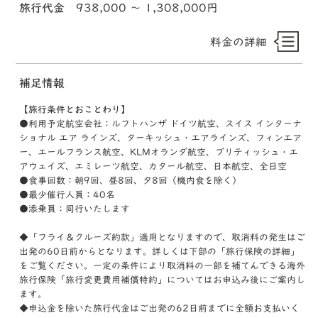
旅行代金
938,000 〜 1,308,000円
料金の詳細
補足情報
【旅行条件とおことわり】
●利用予定航空会社：ルフトハンザ ドイツ航空、スイス インターナ
ショナル エア ラインズ、ターキッシュ・エアラインズ、フィンエア
ー、エールフランス航空、KLMオランダ航空、ブリティッシュ・エ
アウェイズ、エミレーツ航空、カタール航空、日本航空、全日空
●食事回数：朝9回、昼8回、夕8回（機内食を除く）
●最少催行人員：40名
●添乗員：同行いたします
◆「フライ＆クルーズ約款」適用となりますので、取消料の発生はご
出発の60日前からとなります。詳しくは下部の「旅行保険の詳細」
をご覧ください。一定の条件により取消料の一部を補てんできる海外
旅行保険「旅行変更費用補償特約」についてはお申込み後にご案内し
ます。
◆申込金を除いた旅行代金はご出発の62日前までに全額お支払いく