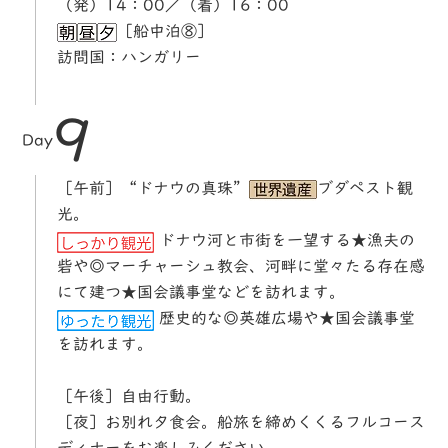
（発）14：00／（着）16：00
［船中泊⑧］
訪問国：ハンガリー
9
Day
［午前］“ドナウの真珠”
ブダペスト観
光。
ドナウ河と市街を一望する★漁夫の
砦や◎マーチャーシュ教会、河畔に堂々たる存在感
にて建つ★国会議事堂などを訪れます。
歴史的な◎英雄広場や★国会議事堂
を訪れます。
［午後］自由行動。
［夜］お別れ夕食会。船旅を締めくくるフルコース