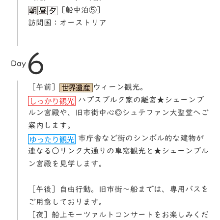
［船中泊⑤］
訪問国：オーストリア
6
Day
［午前］
ウィーン観光。
ハプスブルク家の離宮★シェーンブ
ルン宮殿や、旧市街中心◎シュテファン大聖堂へご
案内します。
市庁舎など街のシンボル的な建物が
連なる○リンク大通りの車窓観光と★シェーンブル
ン宮殿を見学します。
［午後］自由行動。旧市街～船までは、専用バスを
ご用意しております。
［夜］船上モーツァルトコンサートをお楽しみくだ