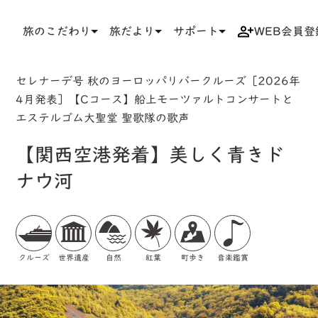
旅のこだわり
旅だより
サポート
WEB会員登
TOP
検索結果一覧
ツアー詳細
セレナーデ号 秋のヨーロッパリバークルーズ［2026年
4月発表］【Cコース】船上モーツァルトコンサートと
エステルゴム大聖堂 聖歌隊の歌声
【関西空港発着】美しく青きド
ナウ河
クルーズ
世界遺産
自然
紅葉
町歩き
音楽鑑賞