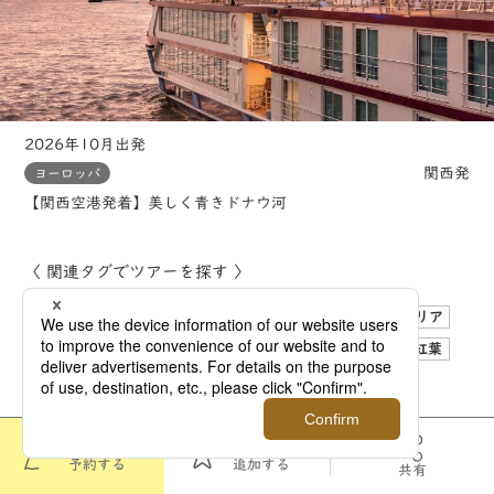
2026年10月出発
関西発
ヨーロッパ
【関西空港発着】美しく青きドナウ河
〈 関連タグでツアーを探す 〉
和の旅
ゆったり度1
ゆったり度2
ドイツ
オーストリア
スロバキア
ハンガリー
クルーズ
世界遺産
自然
紅葉
町歩き
音楽鑑賞
セレナーデ号 2026年4月発表
このツアーを
お気に入りに
予約する
追加する
共有