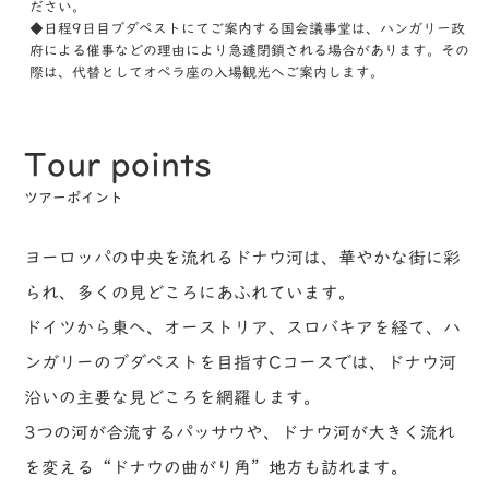
ださい。
◆日程9日目ブダペストにてご案内する国会議事堂は、ハンガリー政
府による催事などの理由により急遽閉鎖される場合があります。その
際は、代替としてオペラ座の入場観光へご案内します。
Tour points
ツアーポイント
ヨーロッパの中央を流れるドナウ河は、華やかな街に彩
られ、多くの見どころにあふれています。
ドイツから東へ、オーストリア、スロバキアを経て、ハ
ンガリーのブダペストを目指すCコースでは、ドナウ河
沿いの主要な見どころを網羅します。
3つの河が合流するパッサウや、ドナウ河が大きく流れ
を変える“ドナウの曲がり角”地方も訪れます。