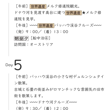
［午前］
メルク修道院観光。
ドナウ河を見渡す高台に建つ
★メルク修
道院を見学。
［午後］〰〰
バッハウ渓谷クルーズ〰〰
（発）9：00／（着）13：00
［船中泊④］
訪問国：オーストリア
5
Day
［午前］バッハウ渓谷の小さな村デュルンシュタイ
ン散策。
古城と石畳の街並みがロマンチックな雰囲気の旧市
街を散策します。
［午後］〰〰ドナウ河クルーズ〰〰
（発）9：30／（着）12：00