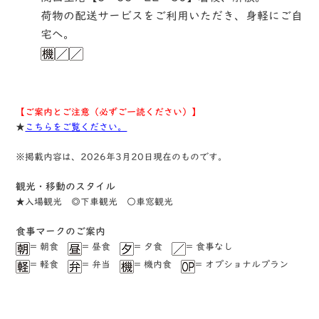
荷物の配送サービスをご利用いただき、身軽にご自
宅へ。
【ご案内とご注意（必ずご一読ください）】
★
こちらをご覧ください。
※掲載内容は、2026年3月20日現在のものです。
観光・移動のスタイル
★⼊場観光 ◎下⾞観光 ○⾞窓観光
⾷事マークのご案内
= 朝食
= 昼食
= ⼣食
= ⾷事なし
= 軽⾷
= 弁当
= 機内食
= オプショナルプラン