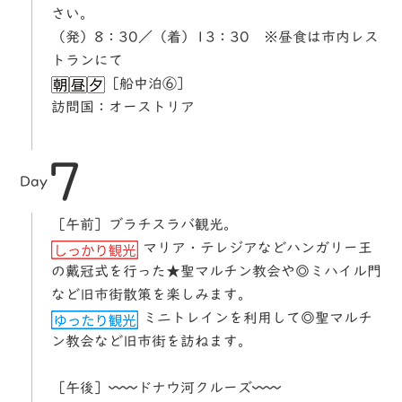
さい。
（発）8：30／（着）13：30 ※昼食は市内レス
トランにて
［船中泊⑥］
訪問国：オーストリア
7
Day
［午前］ブラチスラバ観光。
マリア・テレジアなどハンガリー王
の戴冠式を行った★聖マルチン教会や◎ミハイル門
など旧市街散策を楽しみます。
ミニトレインを利用して◎聖マルチ
ン教会など旧市街を訪ねます。
［午後］〰〰ドナウ河クルーズ〰〰