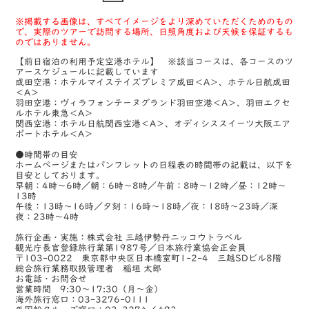
※掲載する画像は、すべてイメージをより深めていただくためのもの
で、実際のツアーで訪問する場所、日照角度および天候を保証するも
のではありません。
【前日宿泊の利用予定空港ホテル】 ※該当コースは、各コースのツ
アースケジュールに記載しています
成田空港：ホテルマイステイズプレミア成田＜A＞、ホテル日航成田
＜A＞
羽田空港：ヴィラフォンテーヌグランド羽田空港＜A＞、羽田エクセ
ルホテル東急＜A＞
関西空港：ホテル日航関西空港＜A＞、オディシススイーツ大阪エア
ポートホテル＜A＞
●時間帯の目安
ホームページまたはパンフレットの日程表の時間帯の記載は、以下を
目安としております。
早朝：4時～6時／朝：6時～8時／午前：8時～12時／昼：12時～
13時
午後：13時～16時／夕刻：16時～18時／夜：18時～23時／深
夜：23時～4時
旅行企画・実施：株式会社 三越伊勢丹ニッコウトラベル
観光庁長官登録旅行業第1987号／日本旅行業協会正会員
〒103-0022 東京都中央区日本橋室町1-2-4 三越SDビル8階
総合旅行業務取扱管理者 稲垣 太郎
お電話・お問合せ
営業時間 9:30～17:30（月～金）
海外旅行窓口：03-3276-0111