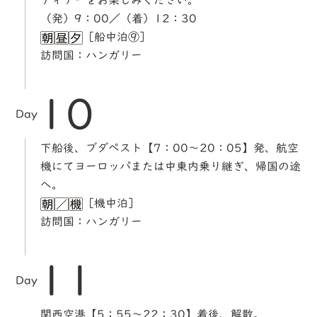
ディナーをお楽しみください。
（発）9：00／（着）12：30
［船中泊⑨］
訪問国：ハンガリー
10
Day
下船後、ブダペスト【7：00～20：05】発、航空
機にてヨーロッパまたは中東内乗り継ぎ、帰国の途
へ。
［機中泊］
訪問国：ハンガリー
11
Day
関西空港【5：55～22：30】着後、解散。