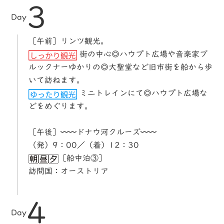
3
Day
［午前］リンツ観光。
街の中心◎ハウプト広場や音楽家ブ
ルックナーゆかりの◎大聖堂など旧市街を船から歩
いて訪ねます。
ミニトレインにて◎ハウプト広場な
どをめぐります。
［午後］〰〰ドナウ河クルーズ〰〰
（発）9：00／（着）12：30
［船中泊③］
訪問国：オーストリア
4
Day